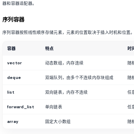
器和容器适配器。
序列容器
序列容器按照线性顺序存储元素，元素的位置取决于插入时机和位置
容器
特点
时
vector
动态数组，内存连续
随机
deque
双端队列，由多个不连续内存块组成
随机
list
双向链表，内存不连续
任
forward_list
单向链表
任
array
固定大小数组
随机