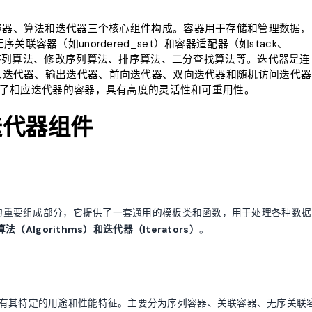
要由容器、算法和迭代器三个核心组件构成。容器用于存储和管理数据，
序关联容器（如unordered_set）和容器适配器（如stack、
改序列算法、修改序列算法、排序算法、二分查找算法等。迭代器是连
入迭代器、输出迭代器、前向迭代器、双向迭代器和随机访问迭代器
供了相应迭代器的容器，具有高度的灵活性和可重用性。
迭代器组件
）是C++标准库的重要组成部分，它提供了一套通用的模板类和函数，用于处理各种数据
算法（Algorithms）
和
迭代器（Iterators）
。
都有其特定的用途和性能特征。主要分为序列容器、关联容器、无序关联