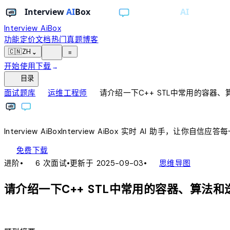
Interview AiBox
功能
定价
文档
热门真题
博客
light_mode
🇨🇳
ZH
⌄
≡
开始使用
下载
→
toc
目录
chevron_right
chevron_right
面试题库
运维工程师
请介绍一下C++ STL中常用的容器
Interview
AiBox
Interview
AiBox
实时 AI 助手，让你自信应答
download
免费下载
local_fire_department
account_tree
进阶
•
6 次面试
•
更新于 2025-09-03
•
思维导图
请介绍一下C++ STL中常用的容器、算法
lightbulb