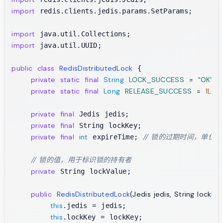
import
 redis.clients.jedis.params.SetParams;

import
import
 java.util.UUID;

public
class
RedisDistributedLock
 {

private
static
final
String
LOCK_SUCCESS
=
"OK"
;

private
static
final
Long
RELEASE_SUCCESS
=
1L
;

private
final
 Jedis jedis;

private
final
 String lockKey;

private
final
int
// 锁的过期时间，单位
 expireTime; 
// 锁的值，用于标识锁的持有者
private
 String lockValue;

public
RedisDistributedLock
(Jedis jedis, String lockKey
this
.jedis = jedis;

this
.lockKey = lockKey;
