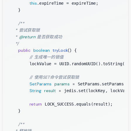
this
.expireTime = expireTime;

    }

/**

     * 尝试获取锁

     * 
@return
 是否获取成功

     */
public
boolean
tryLock
()
 {

// 生成唯一的锁值
        lockValue = UUID.randomUUID().toString();

// 使用SET命令尝试获取锁
SetParams
params
=
 SetParams.setParams().
String
result
=
 jedis.set(lockKey, lockValue
return
 LOCK_SUCCESS.equals(result);

    }

/**

     * 释放锁
