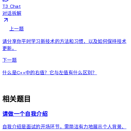
T3 Chat
对话拆解
arrow_back
上一题
请分享你平时学习新技术的方法和习惯，以及如何保持技术
更新。
arrow_forward
下一题
什么是C++中的右值？它与左值有什么区别？
auto_awesome
相关题目
请做一个自我介绍
自我介绍是面试的开场环节，需简洁有力地展示个人背景、