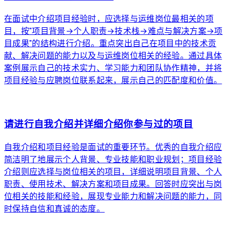
在面试中介绍项目经验时，应选择与运维岗位最相关的项
目，按"项目背景→个人职责→技术栈→难点与解决方案→项
目成果"的结构进行介绍。重点突出自己在项目中的技术贡
献、解决问题的能力以及与运维岗位相关的经验。通过具体
案例展示自己的技术实力、学习能力和团队协作精神，并将
项目经验与应聘岗位联系起来，展示自己的匹配度和价值。
arrow_forward
请进行自我介绍并详细介绍你参与过的项目
自我介绍和项目经验是面试的重要环节。优秀的自我介绍应
简洁明了地展示个人背景、专业技能和职业规划；项目经验
介绍则应选择与岗位相关的项目，详细说明项目背景、个人
职责、使用技术、解决方案和项目成果。回答时应突出与岗
位相关的技能和经验，展现专业能力和解决问题的能力，同
时保持自信和真诚的态度。
arrow_forward