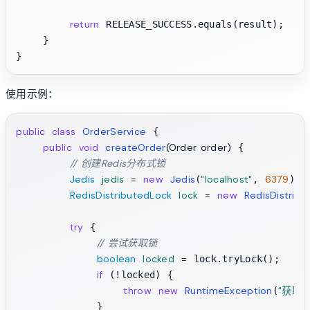
return
 RELEASE_SUCCESS.equals(result);

    }

使用示例：
public
class
OrderService
 {

public
void
createOrder
(Order order)
 {

// 创建Redis分布式锁
Jedis
jedis
=
new
Jedis
"localhost"
6379
(
, 
);

RedisDistributedLock
lock
=
new
RedisDistrib
try
 {

// 尝试获取锁
boolean
locked
=
 lock.tryLock();

if
 (!locked) {

throw
new
RuntimeException
"获取
(
            }
