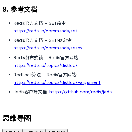
8. 参考文档
Redis官方文档 - SET命令:
https://redis.io/commands/set
Redis官方文档 - SETNX命令:
https://redis.io/commands/setnx
Redis分布式锁 - Redis官方网站:
https://redis.io/topics/distlock
RedLock算法 - Redis官方网站:
https://redis.io/topics/distlock-argument
Jedis客户端文档:
https://github.com/redis/jedis
account_tree
思维导图