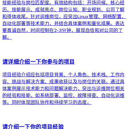
技能经验与岗位匹配度。有效结构包括：开场问候、核心经
历、技能展示、成就亮点、岗位认知、职业规划、公司了解
和得体收尾。针对运维岗位，应突出Linux管理、网络配置、
自动化部署等技术能力，并结合具体案例和量化成果。表达
要真诚自然，时间控制在2-3分钟，展现自信和对公司的了
解。
arrow_forward
请详细介绍一下你参与的项目
项目经验介绍应包括项目背景、个人角色、技术栈、工作内
容、挑战与解决方案、成果收获以及与岗位的关联。通过具
体案例展示技术能力和问题解决能力，突出与运维岗位相关
的经验和技能，如系统部署、监控、故障排查、自动化运维
等。同时体现团队协作和持续学习的态度。
arrow_forward
请介绍一下你的项目经验