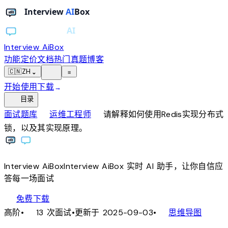
Interview AiBox
功能
定价
文档
热门真题
博客
light_mode
🇨🇳
ZH
⌄
≡
开始使用
下载
→
toc
目录
chevron_right
chevron_right
面试题库
运维工程师
请解释如何使用Redis实现分布式
锁，以及其实现原理。
Interview
AiBox
Interview
AiBox
实时 AI 助手，让你自信应
答每一场面试
download
免费下载
local_fire_department
account_tree
高阶
•
13 次面试
•
更新于 2025-09-03
•
思维导图