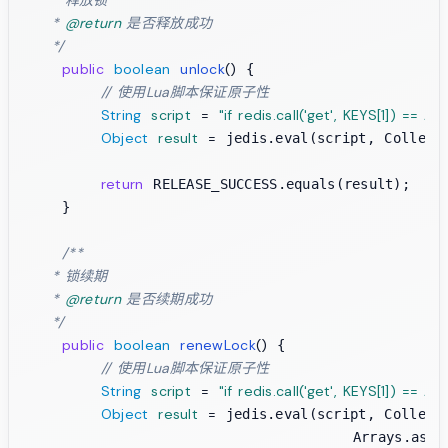
     * 
@return
 是否释放成功

     */
public
boolean
unlock
()
 {

// 使用Lua脚本保证原子性
String
script
=
"if redis.call('get', KEYS[1]) == A
Object
result
=
 jedis.eval(script, Collecti
return
 RELEASE_SUCCESS.equals(result);

    }

/**

     * 锁续期

     * 
@return
 是否续期成功

     */
public
boolean
renewLock
()
 {

// 使用Lua脚本保证原子性
String
script
=
"if redis.call('get', KEYS[1]) == A
Object
result
=
 jedis.eval(script, Collecti
                                  Arrays.asList(