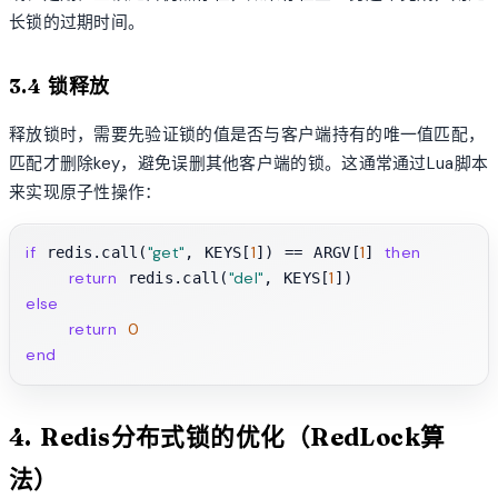
长锁的过期时间。
3.4 锁释放
释放锁时，需要先验证锁的值是否与客户端持有的唯一值匹配，
匹配才删除key，避免误删其他客户端的锁。这通常通过Lua脚本
来实现原子性操作：
if
"get"
1
1
then
 redis.call(
, KEYS[
]) == ARGV[
] 
return
"del"
1
 redis.call(
, KEYS[
else
return
0
end
4. Redis分布式锁的优化（RedLock算
法）