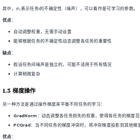
(\mathbf{w})
=
\sigma_i
其中，
表示任务i的不确定性（噪声），可以看作是可学习的参数。
σ
i
\sum_{i=1}^{n}
\frac{1}
优点
：
{2\sigma_i^2}
L_i + \frac{1}
自动调整权重，无需手动设置
{2} \log
能够根据任务的不确定性动态调整各任务的重要性
\sigma_i^2
缺点
：
假设任务间噪声是独立的，可能不适用于所有情况
计算稍微复杂
1.3 梯度操作
另一种方法是通过操作梯度来平衡不同任务的学习：
GradNorm
：动态调整各任务损失的权重，使得各任务的梯度范
PCGrad
：当不同任务的梯度冲突时，将冲突梯度投影到其他梯
优点
：