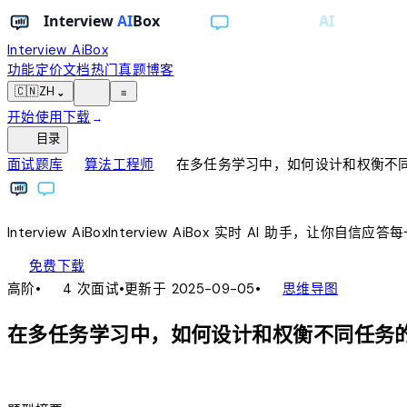
Interview AiBox
功能
定价
文档
热门真题
博客
light_mode
🇨🇳
ZH
⌄
≡
开始使用
下载
→
toc
目录
chevron_right
chevron_right
面试题库
算法工程师
在多任务学习中，如何设计和权衡不同
Interview
AiBox
Interview
AiBox
实时 AI 助手，让你自信应答
download
免费下载
local_fire_department
account_tree
高阶
•
4 次面试
•
更新于 2025-09-05
•
思维导图
在多任务学习中，如何设计和权衡不同任务的
lightbulb