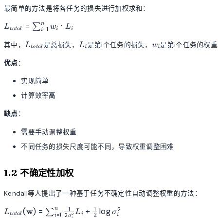
最简单的方法是将各任务的损失进行加权求和：
L_{total} =
n
=
⋅
∑
L
w
L
=
1
t
o
t
a
l
i
i
i
\sum_{i=1}^{n}
L_{total}
L_i
w_i
w_i \cdot L_i
其中，
是总损失，
是第i个任务的损失，
是第i个任务的权重
L
L
w
t
o
t
a
l
i
i
优点
：
实现简单
计算效率高
缺点
：
需要手动调整权重
不同任务的损失尺度可能不同，导致权重调整困难
1.2 不确定性加权
Kendall等人提出了一种基于任务不确定性自动调整权重的方法：
1
1
2
L_{total}
n
(
w
)
=
+
lo
g
∑
L
L
σ
=
1
2
2
2
t
o
t
a
l
i
i
i
σ
i