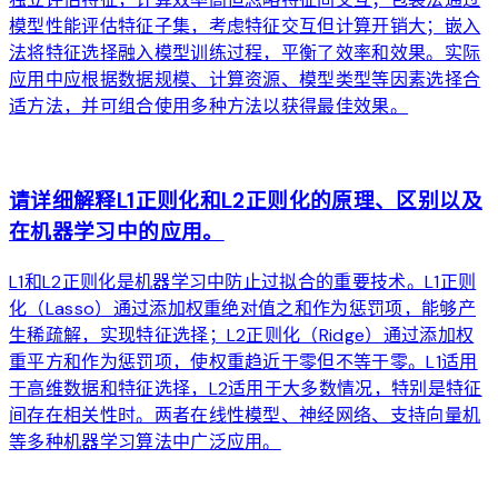
模型性能评估特征子集，考虑特征交互但计算开销大；嵌入
法将特征选择融入模型训练过程，平衡了效率和效果。实际
应用中应根据数据规模、计算资源、模型类型等因素选择合
适方法，并可组合使用多种方法以获得最佳效果。
arrow_forward
请详细解释L1正则化和L2正则化的原理、区别以及
在机器学习中的应用。
L1和L2正则化是机器学习中防止过拟合的重要技术。L1正则
化（Lasso）通过添加权重绝对值之和作为惩罚项，能够产
生稀疏解，实现特征选择；L2正则化（Ridge）通过添加权
重平方和作为惩罚项，使权重趋近于零但不等于零。L1适用
于高维数据和特征选择，L2适用于大多数情况，特别是特征
间存在相关性时。两者在线性模型、神经网络、支持向量机
等多种机器学习算法中广泛应用。
arrow_forward