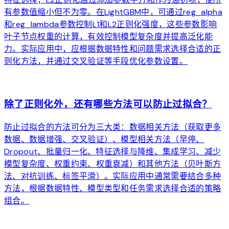
有参数值缩小但不为零。在LightGBM中，可通过reg_alpha
和reg_lambda参数控制L1和L2正则化强度，这些参数影响
叶子节点权重的计算，有效控制模型复杂度并提高泛化能
力。实际应用中，应根据数据特性和问题需求选择合适的正
则化方法，并通过交叉验证等手段优化参数设置。
arrow_forward
除了正则化外，还有哪些方法可以防止过拟合？
防止过拟合的方法可分为三大类：数据相关方法（获取更多
数据、数据增强、交叉验证）、模型相关方法（早停、
Dropout、批量归一化、特征选择与降维、集成学习、减少
模型复杂度、权重约束、权重衰减）和其他方法（贝叶斯方
法、对抗训练、标签平滑）。实际应用中通常需要结合多种
方法，根据数据特性、模型类型和任务需求选择合适的策略
组合。
arrow_forward