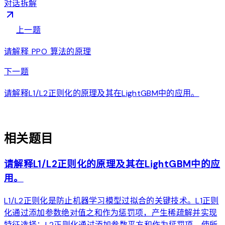
对话拆解
arrow_back
上一题
请解释 PPO 算法的原理
arrow_forward
下一题
请解释L1/L2正则化的原理及其在LightGBM中的应用。
auto_awesome
相关题目
请解释L1/L2正则化的原理及其在LightGBM中的应
用。
L1/L2正则化是防止机器学习模型过拟合的关键技术。L1正则
化通过添加参数绝对值之和作为惩罚项，产生稀疏解并实现
特征选择；L2正则化通过添加参数平方和作为惩罚项，使所