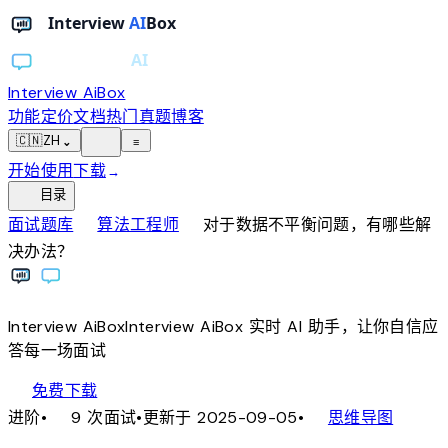
Interview AiBox
功能
定价
文档
热门真题
博客
light_mode
🇨🇳
ZH
⌄
≡
开始使用
下载
→
toc
目录
chevron_right
chevron_right
面试题库
算法工程师
对于数据不平衡问题，有哪些解
决办法？
Interview
AiBox
Interview
AiBox
实时 AI 助手，让你自信应
答每一场面试
download
免费下载
local_fire_department
account_tree
进阶
•
9 次面试
•
更新于 2025-09-05
•
思维导图