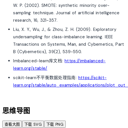
W. P. (2002). SMOTE: synthetic minority over-
sampling technique. Journal of artificial intelligence
research, 16, 321-357.
Liu, X. Y., Wu, J., & Zhou, Z. H. (2009). Exploratory
undersampling for class-imbalance learning. IEEE
Transactions on Systems, Man, and Cybernetics, Part
B (Cybernetics), 39(2), 539-550.
Imbalanced-learn库文档:
https://imbalanced-
learn.org/stable/
scikit-learn不平衡数据处理指南:
https://scikit-
learn.org/stable/auto_examples/applications/plot_out_
account_tree
思维导图
查看大图
下载 SVG
下载 PNG