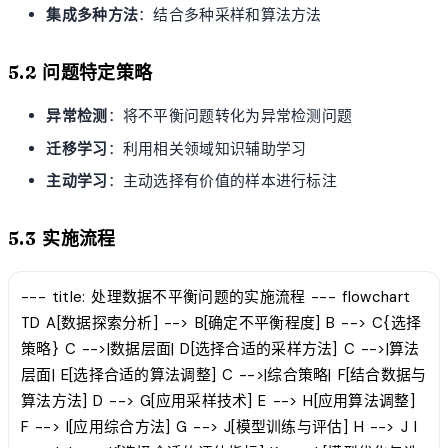
集成多种方法
：结合多种采样和算法方法
5.2 问题特定策略
异常检测
：将不平衡问题转化为异常检测问题
迁移学习
：利用相关领域知识辅助学习
主动学习
：主动选择有价值的样本进行标注
5.3 实施流程
--- title: 处理数据不平衡问题的实施流程 --- flowchart
TD A[数据探索分析] --> B[确定不平衡程度] B --> C{选择
策略} C -->|数据层面| D[选择合适的采样方法] C -->|算法
层面| E[选择合适的算法调整] C -->|综合策略| F[结合数据与
算法方法] D --> G[应用采样技术] E --> H[应用算法调整]
F --> I[应用综合方法] G --> J[模型训练与评估] H --> J I