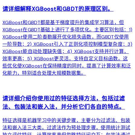
请详细解释XGBoost和GBDT的原理区别。
XGBoost和GBDT都是基于梯度提升的集成学习算法，但
XGBoost在GBDT基础上进行了多项优化。主要区别包括：1)
XGBoost使用二阶泰勒展开优化损失函数，而GBDT仅使用
一阶导数；2) XGBoost引入了正则化项控制模型复杂度；3)
XGBoost能自动处理缺失值；4) XGBoost支持并行计算，
效率更高；5) XGBoost更灵活，支持自定义目标函数。这
些优化使XGBoost在保持精度的同时，提高了计算效率和泛
化能力，特别适合处理大规模数据集。
arrow_forward
请详细介绍你使用过的特征选择方法，包括过滤
法、包装法和嵌入法，并分析它们各自的特点。
特征选择是机器学习中的关键步骤，主要分为过滤法、包装
法和嵌入法三大类。过滤法作为预处理步骤，使用统计测试
独立评估特征，计算效率高但忽略特征间交互；包装法通过