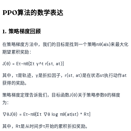
PPO算法的数学表达
1. 策略梯度回顾
在策略梯度方法中，我们的目标是找到一个策略πθ(a|s)来最大化
期望累积奖励：
J(θ) = Eτ~πθ[Σt γ^t r(st, at)]
其中，τ是轨迹，γ是折扣因子，r(st, at)是在状态st执行动作at
获得的奖励。
策略梯度定理告诉我们，目标函数J(θ)关于策略参数θ的梯度
为：
∇θJ(θ) = Eτ~πθ[Σt ∇θ log πθ(at|st) * Rt]
其中，Rt是从时间步t开始的累积折扣奖励。