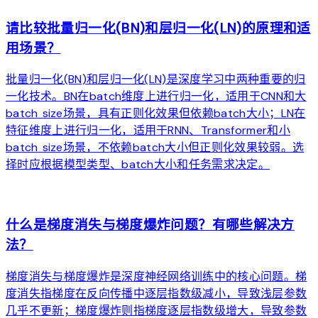
请比较批量归一化(BN)和层归一化(LN)的原理和适
用场景？
批量归一化(BN)和层归一化(LN)是深度学习中两种重要的归
一化技术。BN在batch维度上进行归一化，适用于CNN和大
batch size场景，具有正则化效果但依赖batch大小；LN在
特征维度上进行归一化，适用于RNN、Transformer和小
batch size场景，不依赖batch大小但正则化效果较弱。选
择时应根据模型类型、batch大小和任务需求决定。
arrow_forward
什么是梯度消失与梯度爆炸问题？有哪些解决方
法？
梯度消失与梯度爆炸是深度神经网络训练中的核心问题。梯
度消失指梯度在反向传播中逐层指数级减小，导致浅层参数
几乎不更新；梯度爆炸则指梯度逐层指数级增大，导致参数