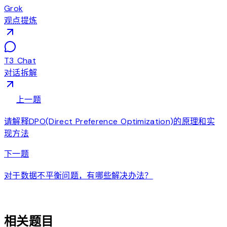
Grok
观点提炼
T3 Chat
对话拆解
arrow_back
上一题
请解释DPO(Direct Preference Optimization)的原理和实
现方法
arrow_forward
下一题
对于数据不平衡问题，有哪些解决办法？
auto_awesome
相关题目