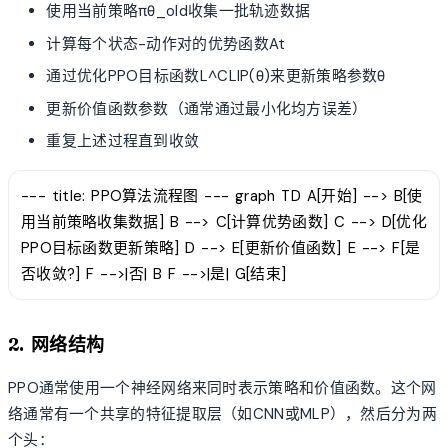
使用当前策略πθ_old收集一批轨迹数据
计算每个状态-动作对的优势函数At
通过优化PPO目标函数L^CLIP(θ)来更新策略参数θ
更新价值函数参数（通常通过最小化均方误差）
重复上述过程直到收敛
--- title: PPO算法流程图 --- graph TD A[开始] --> B[使
用当前策略收集数据] B --> C[计算优势函数] C --> D[优化
PPO目标函数更新策略] D --> E[更新价值函数] E --> F[是
否收敛?] F -->|否| B F -->|是| G[结束]
2. 网络结构
PPO通常使用一个神经网络来同时表示策略和价值函数。这个网
络通常有一个共享的特征提取层（如CNN或MLP），然后分为两
个头：