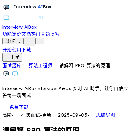
Interview AiBox
功能
定价
文档
热门真题
博客
light_mode
🇨🇳
ZH
⌄
≡
开始使用
下载
→
toc
目录
chevron_right
chevron_right
面试题库
算法工程师
请解释 PPO 算法的原理
Interview
AiBox
Interview
AiBox
实时 AI 助手，让你自信应
答每一场面试
download
免费下载
local_fire_department
account_tree
高阶
•
4 次面试
•
更新于 2025-09-05
•
思维导图
请解释 PPO 算法的原理