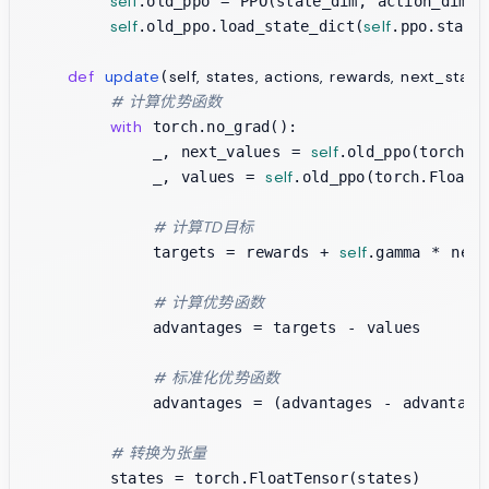
self
.old_ppo = PPO(state_dim, action_dim)

self
self
.old_ppo.load_state_dict(
.ppo.state_
def
update
self, states, actions, rewards, next_stat
(
# 计算优势函数
with
 torch.no_grad():

self
            _, next_values = 
.old_ppo(torch.Fl
self
            _, values = 
.old_ppo(torch.FloatTe
# 计算TD目标
self
            targets = rewards + 
.gamma * next
# 计算优势函数
            advantages = targets - values

# 标准化优势函数
            advantages = (advantages - advantages
# 转换为张量
        states = torch.FloatTensor(states)
