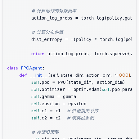
# 计算动作的对数概率
        action_log_probs = torch.log(policy.gathe
# 计算分布的熵
        dist_entropy = -(policy * torch.log(polic
return
 action_log_probs, torch.squeeze(valu
class
PPOAgent
:

def
__init__
self, state_dim, action_dim, lr=
0.001
, g
(
self
.ppo = PPO(state_dim, action_dim)

self
self
.optimizer = optim.Adam(
.ppo.parame
self
.gamma = gamma

self
.epsilon = epsilon

self
# 价值损失系数
.c1 = c1  
self
# 熵奖励系数
.c2 = c2  
# 存储旧策略