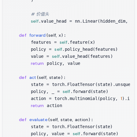
        )

# 价值头
self
1
.value_head = nn.Linear(hidden_dim, 
)

def
forward
self, x
(
):

self
        features = 
.feature(x)

self
        policy = 
.policy_head(features)

self
        value = 
.value_head(features)

return
 policy, value

def
act
self, state
(
):

        state = torch.FloatTensor(state).unsqueez
self
        policy, _ = 
.forward(state)

1
        action = torch.multinomial(policy, 
).item
return
 action

def
evaluate
self, state, action
(
):

        state = torch.FloatTensor(state)

self
        policy, value = 
.forward(state)
