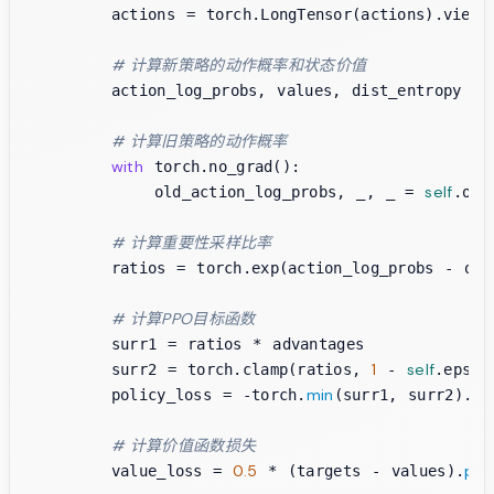
        actions = torch.LongTensor(actions).view(
# 计算新策略的动作概率和状态价值
        action_log_probs, values, dist_entropy = 
# 计算旧策略的动作概率
with
 torch.no_grad():

self
            old_action_log_probs, _, _ = 
.old
# 计算重要性采样比率
        ratios = torch.exp(action_log_probs - old_
# 计算PPO目标函数
        surr1 = ratios * advantages

1
self
        surr2 = torch.clamp(ratios, 
 - 
.epsil
min
        policy_loss = -torch.
(surr1, surr2).mea
# 计算价值函数损失
0.5
po
        value_loss = 
 * (targets - values).