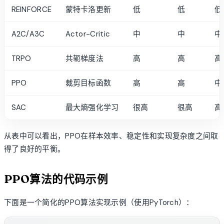
REINFORCE
蒙特卡洛更新
低
低
低
A2C/A3C
Actor-Critic
中
中
中
TRPO
共轭梯度法
高
高
高
PPO
裁剪目标函数
高
高
中
SAC
最大熵强化学习
很高
很高
高
从表中可以看出，PPO在样本效率、稳定性和实现复杂度之间取
得了良好的平衡。
PPO算法的代码示例
下面是一个简化的PPO算法实现示例（使用PyTorch）：