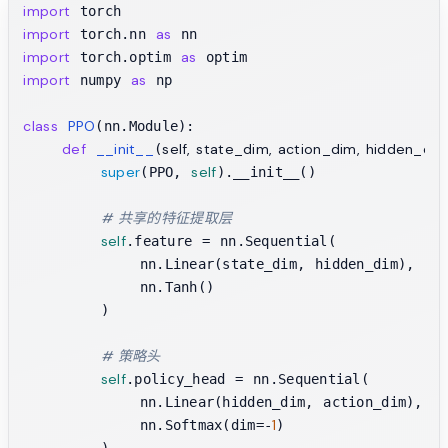
import
import
as
 torch.nn 
import
as
 torch.optim 
import
as
 numpy 
 np

class
PPO
(nn.Module):

def
__init__
self, state_dim, action_dim, hidden_di
(
super
self
(PPO, 
).__init__()

# 共享的特征提取层
self
.feature = nn.Sequential(

            nn.Linear(state_dim, hidden_dim),

            nn.Tanh()

        )

# 策略头
self
.policy_head = nn.Sequential(

            nn.Linear(hidden_dim, action_dim),

1
            nn.Softmax(dim=-
)
