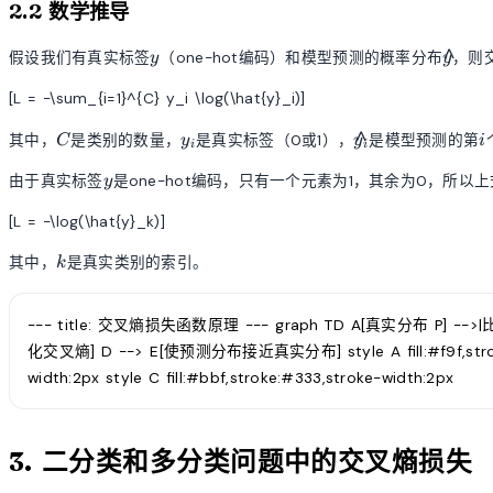
2.2 数学推导
y
\hat{
^
假设我们有真实标签
（one-hot编码）和模型预测的概率分布
，则
y
y
[L = -\sum_{i=1}^{C} y_i \log(\hat{y}_i)]
C
y_i
\hat{y}_i
i
^
其中，
是类别的数量，
是真实标签（0或1），
是模型预测的第
C
y
y
i
i
i
y
由于真实标签
是one-hot编码，只有一个元素为1，其余为0，所以
y
[L = -\log(\hat{y}_k)]
k
其中，
是真实类别的索引。
k
--- title: 交叉熵损失函数原理 --- graph TD A[真实分布 P] -->|
化交叉熵] D --> E[使预测分布接近真实分布] style A fill:#f9f,stroke:#33
width:2px style C fill:#bbf,stroke:#333,stroke-width:2px
3. 二分类和多分类问题中的交叉熵损失