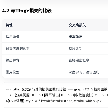
4.2 与Hinge损失的比较
特性
交叉熵损失
适用场景
概率输出
对置信度的惩罚
持续惩罚
输出解释
直接输出概率
常用模型
深度学习、逻辑回归
--- title: 交叉熵与其他损失函数的比较 --- graph TD A[损失函数] 
--> E[分类问题] B --> F[概率输出] B --> G[收敛速度快] C -->
K[SVM常用] style A fill:#bbf,stroke:#333,stroke-width:2px