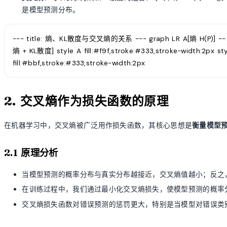
是模型预测分布。
--- title: 熵、KL散度与交叉熵的关系 --- graph LR A[熵 H(P)] -->
熵 + KL散度] style A fill:#f9f,stroke:#333,stroke-width:2px styl
fill:#bbf,stroke:#333,stroke-width:2px
2. 交叉熵作为损失函数的原理
在机器学习中，交叉熵被广泛用作损失函数，其核心思想是
衡量模型
2.1 原理分析
当模型预测的概率分布与真实分布越接近，交叉熵值越小；反之
在训练过程中，我们通过最小化交叉熵损失，使模型预测的概率
交叉熵损失函数对错误预测的惩罚更大，特别是当模型对错误类