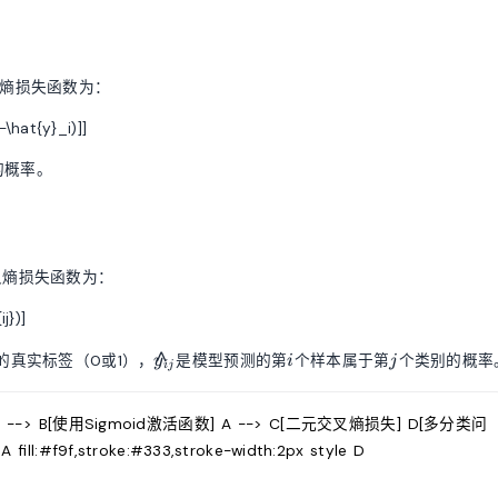
叉熵损失函数为：
-\hat{y}_i)]]
的概率。
叉熵损失函数为：
j})]
\hat{y}_{ij}
i
j
^
的真实标签（0或1），
是模型预测的第
个样本属于第
个类别的概率
y
i
j
ij
] --> B[使用Sigmoid激活函数] A --> C[二元交叉熵损失] D[多分类问
:#f9f,stroke:#333,stroke-width:2px style D