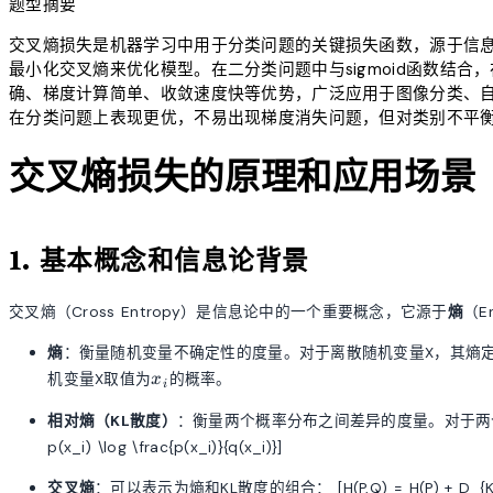
题型摘要
交叉熵损失是机器学习中用于分类问题的关键损失函数，源于信
最小化交叉熵来优化模型。在二分类问题中与sigmoid函数结合，
确、梯度计算简单、收敛速度快等优势，广泛应用于图像分类、
在分类问题上表现更优，不易出现梯度消失问题，但对类别不平
交叉熵损失的原理和应用场景
1. 基本概念和信息论背景
交叉熵（Cross Entropy）是信息论中的一个重要概念，它源于
熵
（E
熵
：衡量随机变量不确定性的度量。对于离散随机变量X，其熵定义为： [H(X) =
x_i
机变量X取值为
的概率。
x
i
相对熵（KL散度）
：衡量两个概率分布之间差异的度量。对于两个概率分布P和
p(x_i) \log \frac{p(x_i)}{q(x_i)}]
交叉熵
：可以表示为熵和KL散度的组合： [H(P,Q) = H(P) + D_{KL}(P