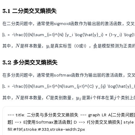
3.1 二分类交叉熵损失
在二分类问题中，通常使用sigmoid函数作为输出层的激活函数，交
[L = -\frac{1}{N}\sum_{i=1}^{N} [y_i \log(\hat{y}_i) + (1-y_i) \log(1
N
y_i
\hat{y}_i
^
其中，
是样本数量，
是真实标签（0或1），
是模型预测为正类
N
y
y
i
i
3.2 多分类交叉熵损失
在多分类问题中，通常使用softmax函数作为输出层的激活函数，交
[L = -\frac{1}{N}\sum_{i=1}^{N}\sum_{j=1}^{C} y_{ij} \log(\hat{y}_{i
N
C
y_{ij}
i
j
其中，
是样本数量，
是类别数量，
是第
个样本在第
个类别上
N
C
y
i
j
ij
--- title: 二分类与多分类交叉熵损失 --- graph LR A[二分类问题
题] --> E[使用Softmax激活函数] D --> F[分类交叉熵损失] style A fill
fill:#f9f,stroke:#333,stroke-width:2px