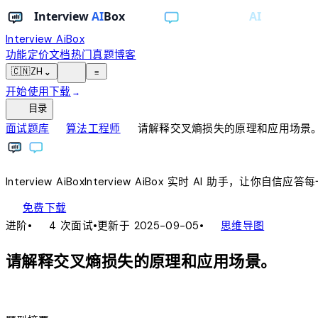
Interview AiBox
功能
定价
文档
热门真题
博客
light_mode
🇨🇳
ZH
⌄
≡
开始使用
下载
→
toc
目录
chevron_right
chevron_right
面试题库
算法工程师
请解释交叉熵损失的原理和应用场景
Interview
AiBox
Interview
AiBox
实时 AI 助手，让你自信应答
download
免费下载
local_fire_department
account_tree
进阶
•
4 次面试
•
更新于 2025-09-05
•
思维导图
请解释交叉熵损失的原理和应用场景。
lightbulb