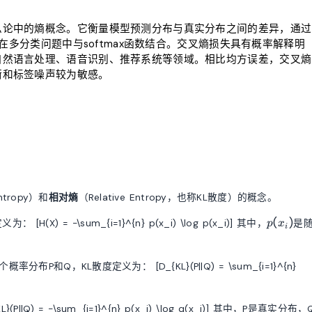
息论中的熵概念。它衡量模型预测分布与真实分布之间的差异，通过
在多分类问题中与softmax函数结合。交叉熵损失具有概率解释明
自然语言处理、语音识别、推荐系统等领域。相比均方误差，交叉熵
衡和标签噪声较为敏感。
ntropy）和
相对熵
（Relative Entropy，也称KL散度）的概念。
p(x_i)
(
)
 -\sum_{i=1}^{n} p(x_i) \log p(x_i)] 其中，
是
p
x
i
Q，KL散度定义为： [D_{KL}(P||Q) = \sum_{i=1}^{n}
||Q) = -\sum_{i=1}^{n} p(x_i) \log q(x_i)] 其中，P是真实分布，