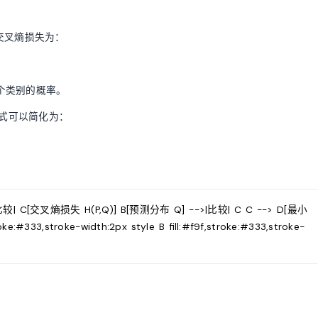
y}
交叉熵损失为：
个类别的概率。
上式可以简化为：
比较| C[交叉熵损失 H(P,Q)] B[预测分布 Q] -->|比较| C C --> D[最小
3,stroke-width:2px style B fill:#f9f,stroke:#333,stroke-