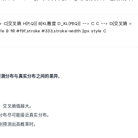
 C[交叉熵 H(P,Q)] B[KL散度 D_KL(P||Q)] --> C C --> D[交叉熵 =
e B fill:#f9f,stroke:#333,stroke-width:2px style C
预测分布与真实分布之间的差异
。
，交叉熵值越大。
分布尽可能接近真实分布。
别预测出高概率时。