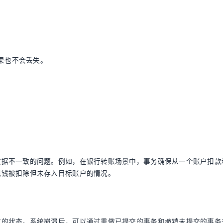
果也不会丢失。
：
数据不一致的问题。例如，在银行转账场景中，事务确保从一个账户扣款
现钱被扣除但未存入目标账户的情况。
致的状态。系统崩溃后，可以通过重做已提交的事务和撤销未提交的事务