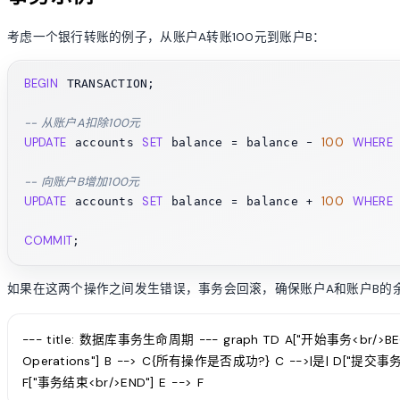
考虑一个银行转账的例子，从账户A转账100元到账户B：
BEGIN
 TRANSACTION;

-- 从账户A扣除100元
UPDATE
SET
=
-
100
WHERE
 accounts 
 balance 
 balance 
-- 向账户B增加100元
UPDATE
SET
=
+
100
WHERE
 accounts 
 balance 
 balance 
COMMIT
如果在这两个操作之间发生错误，事务会回滚，确保账户A和账户B的
--- title: 数据库事务生命周期 --- graph TD A["开始事务<br/>BEG
Operations"] B --> C{所有操作是否成功?} C -->|是| D["提交事务<b
F["事务结束<br/>END"] E --> F