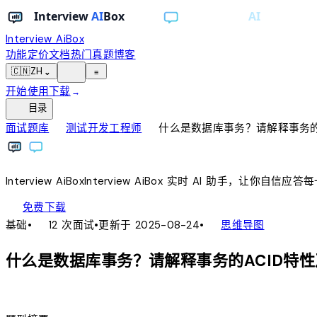
Interview AiBox
功能
定价
文档
热门真题
博客
light_mode
🇨🇳
ZH
⌄
≡
开始使用
下载
→
toc
目录
chevron_right
chevron_right
面试题库
测试开发工程师
什么是数据库事务？请解释事务的
Interview
AiBox
Interview
AiBox
实时 AI 助手，让你自信应答
download
免费下载
local_fire_department
account_tree
基础
•
12 次面试
•
更新于 2025-08-24
•
思维导图
什么是数据库事务？请解释事务的ACID特
lightbulb