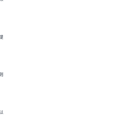
提
则
以