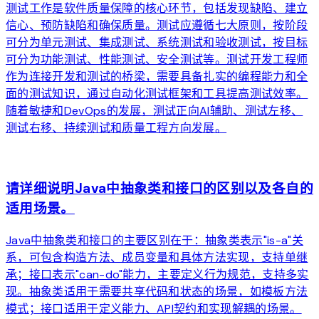
测试工作是软件质量保障的核心环节，包括发现缺陷、建立
信心、预防缺陷和确保质量。测试应遵循七大原则，按阶段
可分为单元测试、集成测试、系统测试和验收测试，按目标
可分为功能测试、性能测试、安全测试等。测试开发工程师
作为连接开发和测试的桥梁，需要具备扎实的编程能力和全
面的测试知识，通过自动化测试框架和工具提高测试效率。
随着敏捷和DevOps的发展，测试正向AI辅助、测试左移、
测试右移、持续测试和质量工程方向发展。
arrow_forward
请详细说明Java中抽象类和接口的区别以及各自的
适用场景。
Java中抽象类和接口的主要区别在于：抽象类表示"is-a"关
系，可包含构造方法、成员变量和具体方法实现，支持单继
承；接口表示"can-do"能力，主要定义行为规范，支持多实
现。抽象类适用于需要共享代码和状态的场景，如模板方法
模式；接口适用于定义能力、API契约和实现解耦的场景。