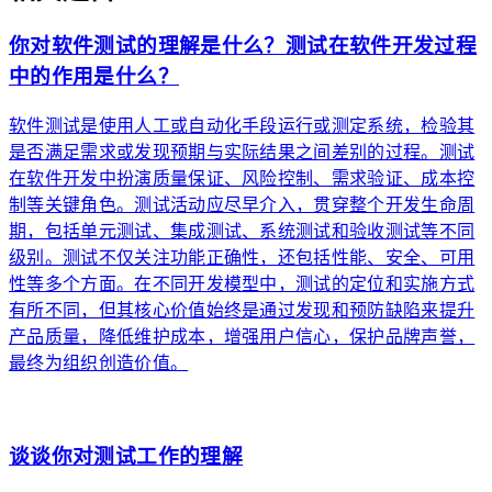
你对软件测试的理解是什么？测试在软件开发过程
中的作用是什么？
软件测试是使用人工或自动化手段运行或测定系统，检验其
是否满足需求或发现预期与实际结果之间差别的过程。测试
在软件开发中扮演质量保证、风险控制、需求验证、成本控
制等关键角色。测试活动应尽早介入，贯穿整个开发生命周
期，包括单元测试、集成测试、系统测试和验收测试等不同
级别。测试不仅关注功能正确性，还包括性能、安全、可用
性等多个方面。在不同开发模型中，测试的定位和实施方式
有所不同，但其核心价值始终是通过发现和预防缺陷来提升
产品质量，降低维护成本，增强用户信心，保护品牌声誉，
最终为组织创造价值。
arrow_forward
谈谈你对测试工作的理解