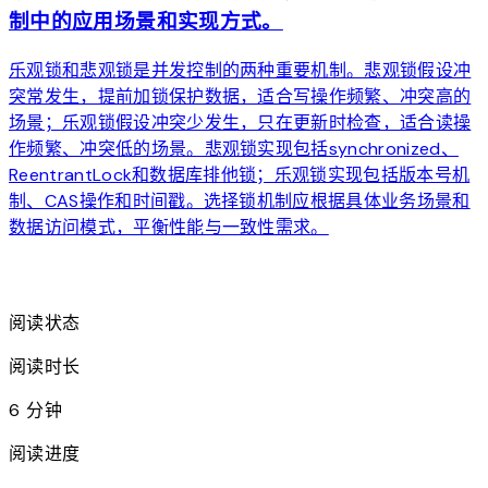
制中的应用场景和实现方式。
乐观锁和悲观锁是并发控制的两种重要机制。悲观锁假设冲
突常发生，提前加锁保护数据，适合写操作频繁、冲突高的
场景；乐观锁假设冲突少发生，只在更新时检查，适合读操
作频繁、冲突低的场景。悲观锁实现包括synchronized、
ReentrantLock和数据库排他锁；乐观锁实现包括版本号机
制、CAS操作和时间戳。选择锁机制应根据具体业务场景和
数据访问模式，平衡性能与一致性需求。
arrow_forward
阅读状态
阅读时长
6 分钟
阅读进度