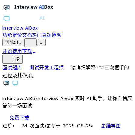
Interview AiBox
功能
定价
文档
热门真题
博客
light_mode
🇨🇳
ZH
⌄
≡
开始使用
下载
→
toc
目录
chevron_right
chevron_right
面试题库
测试开发工程师
请详细解释TCP三次握手的
过程及其作用。
Interview
AiBox
Interview
AiBox
实时 AI 助手，让你自信应
答每一场面试
download
免费下载
local_fire_department
account_tree
进阶
•
24 次面试
•
更新于 2025-08-25
•
思维导图