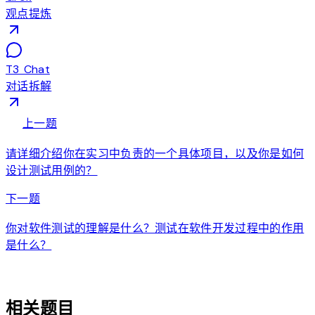
观点提炼
T3 Chat
对话拆解
arrow_back
上一题
请详细介绍你在实习中负责的一个具体项目，以及你是如何
设计测试用例的？
arrow_forward
下一题
你对软件测试的理解是什么？测试在软件开发过程中的作用
是什么？
auto_awesome
相关题目