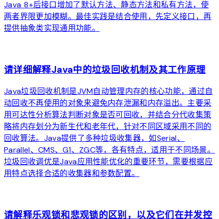
Java 8+后接口增加了默认方法、静态方法和私有方法，使
两者界限更加模糊。最佳实践是结合使用，先定义接口，再
提供抽象类实现通用功能。
arrow_forward
请详细解释Java中的垃圾回收机制及其工作原理
Java垃圾回收机制是JVM自动管理内存的核心功能，通过自
动回收不再使用的对象来避免内存泄漏和内存溢出。主要采
用可达性分析算法判断对象是否可回收，并结合分代收集策
略将内存划分为新生代和老年代，针对不同区域采用不同的
回收算法。Java提供了多种垃圾收集器，如Serial、
Parallel、CMS、G1、ZGC等，各有特点，适用于不同场景。
垃圾回收调优是Java应用性能优化的重要环节，需要根据应
用特点选择合适的收集器和参数配置。
arrow_forward
请解释乐观锁和悲观锁的区别，以及它们在并发控