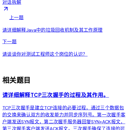
对话拆解
arrow_back
上一题
请详细解释Java中的垃圾回收机制及其工作原理
arrow_forward
下一题
请谈谈你对测试工程师这个岗位的认识？
auto_awesome
相关题目
请详细解释TCP三次握手的过程及其作用。
TCP三次握手是建立TCP连接的必要过程，通过三个数据包
的交换来确认双方的收发能力并同步序列号。第一次握手客
户端发送SYN报文，第二次握手服务器回复SYN+ACK报文，
第三次握手客户端发送ACK报文。三次握手确保了连接的可