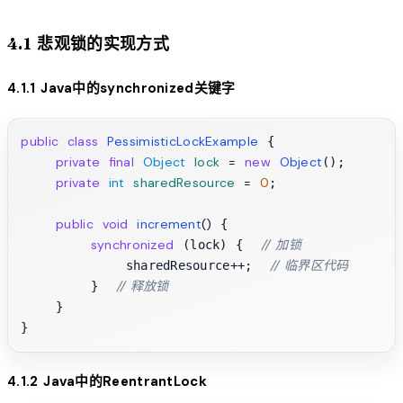
4.1 悲观锁的实现方式
4.1.1 Java中的synchronized关键字
public
class
PessimisticLockExample
 {

private
final
Object
lock
=
new
Object
();

private
int
sharedResource
=
0
;

public
void
increment
()
 {

synchronized
// 加锁
 (lock) {  
// 临界区代码
            sharedResource++;  
// 释放锁
        }  
    }

4.1.2 Java中的ReentrantLock