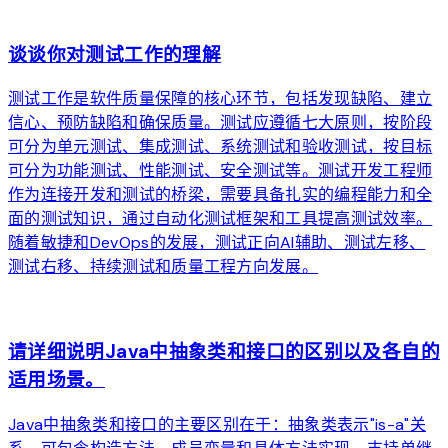
arrow_forward
谈谈你对测试工作的理解
测试工作是软件质量保障的核心环节，包括发现缺陷、建立
信心、预防缺陷和确保质量。测试应遵循七大原则，按阶段
可分为单元测试、集成测试、系统测试和验收测试，按目标
可分为功能测试、性能测试、安全测试等。测试开发工程师
作为连接开发和测试的桥梁，需要具备扎实的编程能力和全
面的测试知识，通过自动化测试框架和工具提高测试效率。
随着敏捷和DevOps的发展，测试正向AI辅助、测试左移、
测试右移、持续测试和质量工程方向发展。
arrow_forward
请详细说明Java中抽象类和接口的区别以及各自的
适用场景。
Java中抽象类和接口的主要区别在于：抽象类表示"is-a"关