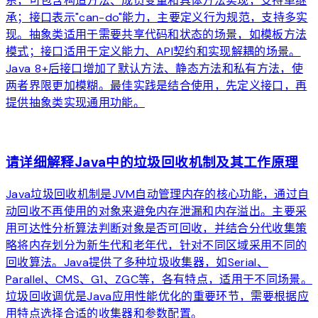
系，可包含构造方法、成员变量和具体方法实现，支持单继
承；接口表示"can-do"能力，主要定义行为规范，支持多实
现。抽象类适用于需要共享代码和状态的场景，如模板方法
模式；接口适用于定义能力、API契约和实现解耦的场景。
Java 8+后接口增加了默认方法、静态方法和私有方法，使
两者界限更加模糊。最佳实践是结合使用，先定义接口，再
提供抽象类实现通用功能。
arrow_forward
请详细解释Java中的垃圾回收机制及其工作原理
Java垃圾回收机制是JVM自动管理内存的核心功能，通过自
动回收不再使用的对象来避免内存泄漏和内存溢出。主要采
用可达性分析算法判断对象是否可回收，并结合分代收集策
略将内存划分为新生代和老年代，针对不同区域采用不同的
回收算法。Java提供了多种垃圾收集器，如Serial、
Parallel、CMS、G1、ZGC等，各有特点，适用于不同场景。
垃圾回收调优是Java应用性能优化的重要环节，需要根据应
用特点选择合适的收集器和参数配置。