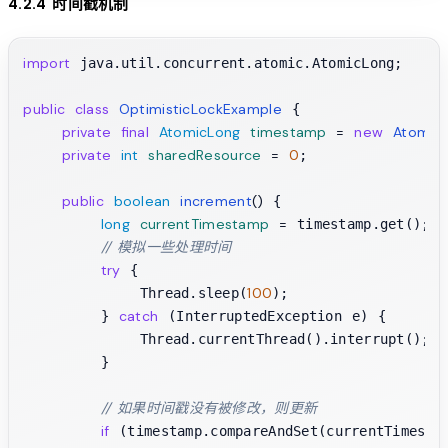
4.2.4 时间戳机制
import
 java.util.concurrent.atomic.AtomicLong;

public
class
OptimisticLockExample
 {

private
final
AtomicLong
timestamp
=
new
Atomic
private
int
sharedResource
=
0
;

public
boolean
increment
()
 {

long
currentTimestamp
=
 timestamp.get();

// 模拟一些处理时间
try
 {

100
            Thread.sleep(
);

catch
        } 
 (InterruptedException e) {

            Thread.currentThread().interrupt();

        }

// 如果时间戳没有被修改，则更新
if
 (timestamp.compareAndSet(currentTimestam