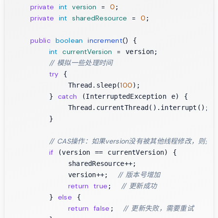
private
int
version
=
0
;

private
int
sharedResource
=
0
;

public
boolean
increment
()
 {

int
currentVersion
=
 version;

// 模拟一些处理时间
try
 {

100
            Thread.sleep(
);

catch
        } 
 (InterruptedException e) {

            Thread.currentThread().interrupt();

        }

// CAS操作：如果version没有被其他线程修改，则更
if
 (version == currentVersion) {

            sharedResource++;

// 版本号增加
            version++;  
return
true
// 更新成功
;  
else
        } 
 {

return
false
// 更新失败，需要重试
;  