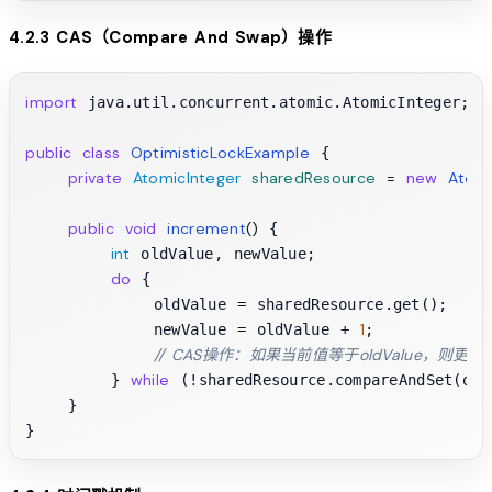
4.2.3 CAS（Compare And Swap）操作
import
 java.util.concurrent.atomic.AtomicInteger;

public
class
OptimisticLockExample
 {

private
AtomicInteger
sharedResource
=
new
Atomi
public
void
increment
()
 {

int
 oldValue, newValue;

do
 {

            oldValue = sharedResource.get();

1
            newValue = oldValue + 
;

// CAS操作：如果当前值等于oldValue，则更新为n
while
        } 
 (!sharedResource.compareAndSet(old
    }
