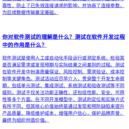
靠性，防止了已失效连接请求的影响，并协商了连接参数，
为后续数据传输奠定基础。
arrow_forward
你对软件测试的理解是什么？测试在软件开发过程
中的作用是什么？
软件测试是使用人工或自动化手段运行或测定系统，检验其
是否满足需求或发现预期与实际结果之间差别的过程。测试
在软件开发中扮演质量保证、风险控制、需求验证、成本控
制等关键角色。测试活动应尽早介入，贯穿整个开发生命周
期，包括单元测试、集成测试、系统测试和验收测试等不同
级别。测试不仅关注功能正确性，还包括性能、安全、可用
性等多个方面。在不同开发模型中，测试的定位和实施方式
有所不同，但其核心价值始终是通过发现和预防缺陷来提升
产品质量，降低维护成本，增强用户信心，保护品牌声誉，
最终为组织创造价值。