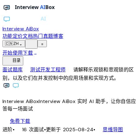
Interview AiBox
功能
定价
文档
热门真题
博客
light_mode
🇨🇳
ZH
⌄
≡
开始使用
下载
→
toc
目录
chevron_right
chevron_right
面试题库
测试开发工程师
请解释乐观锁和悲观锁的区
别，以及它们在并发控制中的应用场景和实现方式。
Interview
AiBox
Interview
AiBox
实时 AI 助手，让你自信应
答每一场面试
download
免费下载
local_fire_department
account_tree
进阶
•
16 次面试
•
更新于 2025-08-24
•
思维导图