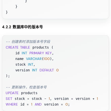
        }

    }

4.2.2 数据库中的版本号
-- 创建表时添加版本号字段
CREATE TABLE
 products (

INT
PRIMARY KEY
    id 
,

VARCHAR
100
    name 
(
),

INT
    stock 
,

INT
DEFAULT
0
    version 
);

-- 更新操作，检查版本号
UPDATE
SET
=
-
1
=
+
1
 stock 
 stock 
, version 
 version 
WHERE
=
1
AND
=
0
 id 
 version 