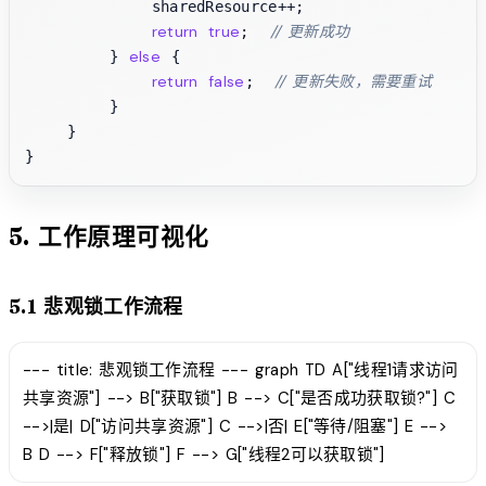
            sharedResource++;

return
true
// 更新成功
;  
else
        } 
 {

return
false
// 更新失败，需要重试
;  
        }

    }

5. 工作原理可视化
5.1 悲观锁工作流程
--- title: 悲观锁工作流程 --- graph TD A["线程1请求访问
共享资源"] --> B["获取锁"] B --> C["是否成功获取锁?"] C
-->|是| D["访问共享资源"] C -->|否| E["等待/阻塞"] E -->
B D --> F["释放锁"] F --> G["线程2可以获取锁"]