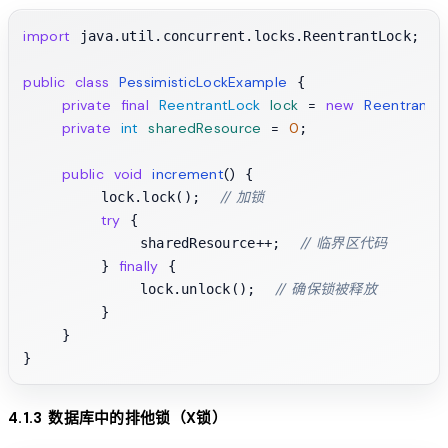
import
 java.util.concurrent.locks.ReentrantLock;

public
class
PessimisticLockExample
 {

private
final
ReentrantLock
lock
=
new
ReentrantL
private
int
sharedResource
=
0
;

public
void
increment
()
 {

// 加锁
        lock.lock();  
try
 {

// 临界区代码
            sharedResource++;  
finally
        } 
 {

// 确保锁被释放
            lock.unlock();  
        }

    }

4.1.3 数据库中的排他锁（X锁）