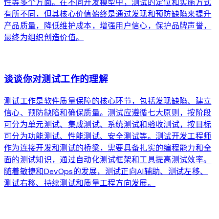
性等多个方面。在不同开发模型中，测试的定位和实施方式
有所不同，但其核心价值始终是通过发现和预防缺陷来提升
产品质量，降低维护成本，增强用户信心，保护品牌声誉，
最终为组织创造价值。
arrow_forward
谈谈你对测试工作的理解
测试工作是软件质量保障的核心环节，包括发现缺陷、建立
信心、预防缺陷和确保质量。测试应遵循七大原则，按阶段
可分为单元测试、集成测试、系统测试和验收测试，按目标
可分为功能测试、性能测试、安全测试等。测试开发工程师
作为连接开发和测试的桥梁，需要具备扎实的编程能力和全
面的测试知识，通过自动化测试框架和工具提高测试效率。
随着敏捷和DevOps的发展，测试正向AI辅助、测试左移、
测试右移、持续测试和质量工程方向发展。
arrow_forward