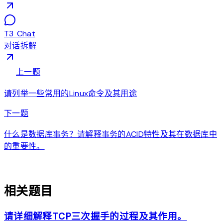
T3 Chat
对话拆解
arrow_back
上一题
请列举一些常用的Linux命令及其用途
arrow_forward
下一题
什么是数据库事务？请解释事务的ACID特性及其在数据库中
的重要性。
auto_awesome
相关题目
请详细解释TCP三次握手的过程及其作用。