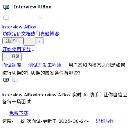
Interview AiBox
功能
定价
文档
热门真题
博客
light_mode
🇨🇳
ZH
⌄
≡
开始使用
下载
→
toc
目录
chevron_right
chevron_right
面试题库
测试开发工程师
用户态和内核态之间是如何
进行切换的？切换的触发条件有哪些？
Interview
AiBox
Interview
AiBox
实时 AI 助手，让你自信应
答每一场面试
download
免费下载
local_fire_department
account_tree
进阶
•
12 次面试
•
更新于 2025-08-24
•
思维导图