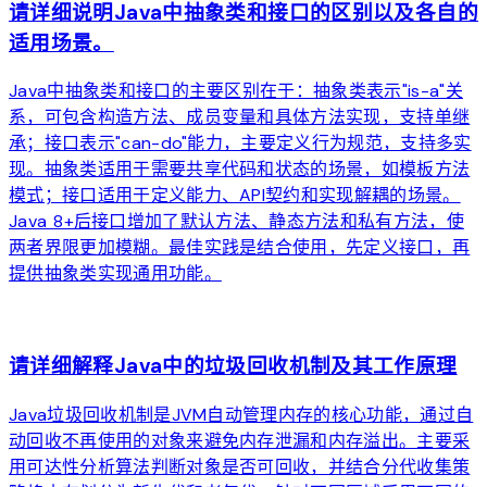
请详细说明Java中抽象类和接口的区别以及各自的
适用场景。
Java中抽象类和接口的主要区别在于：抽象类表示"is-a"关
系，可包含构造方法、成员变量和具体方法实现，支持单继
承；接口表示"can-do"能力，主要定义行为规范，支持多实
现。抽象类适用于需要共享代码和状态的场景，如模板方法
模式；接口适用于定义能力、API契约和实现解耦的场景。
Java 8+后接口增加了默认方法、静态方法和私有方法，使
两者界限更加模糊。最佳实践是结合使用，先定义接口，再
提供抽象类实现通用功能。
arrow_forward
请详细解释Java中的垃圾回收机制及其工作原理
Java垃圾回收机制是JVM自动管理内存的核心功能，通过自
动回收不再使用的对象来避免内存泄漏和内存溢出。主要采
用可达性分析算法判断对象是否可回收，并结合分代收集策