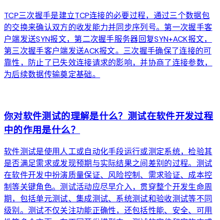
TCP三次握手是建立TCP连接的必要过程，通过三个数据包
的交换来确认双方的收发能力并同步序列号。第一次握手客
户端发送SYN报文，第二次握手服务器回复SYN+ACK报文，
第三次握手客户端发送ACK报文。三次握手确保了连接的可
靠性，防止了已失效连接请求的影响，并协商了连接参数，
为后续数据传输奠定基础。
arrow_forward
你对软件测试的理解是什么？测试在软件开发过程
中的作用是什么？
软件测试是使用人工或自动化手段运行或测定系统，检验其
是否满足需求或发现预期与实际结果之间差别的过程。测试
在软件开发中扮演质量保证、风险控制、需求验证、成本控
制等关键角色。测试活动应尽早介入，贯穿整个开发生命周
期，包括单元测试、集成测试、系统测试和验收测试等不同
级别。测试不仅关注功能正确性，还包括性能、安全、可用