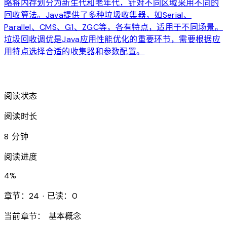
略将内存划分为新生代和老年代，针对不同区域采用不同的
回收算法。Java提供了多种垃圾收集器，如Serial、
Parallel、CMS、G1、ZGC等，各有特点，适用于不同场景。
垃圾回收调优是Java应用性能优化的重要环节，需要根据应
用特点选择合适的收集器和参数配置。
arrow_forward
阅读状态
阅读时长
8 分钟
阅读进度
4
%
章节：24 · 已读：0
当前章节：
基本概念