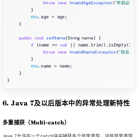
throw
new
InvalidAgeException
"年龄必须在
(
        }

this
.age = age;

    }

public
void
setName
(String name)
 {

if
null
 (name == 
 || name.trim().isEmpty()) {
throw
new
InvalidNameException
"姓名不
(
        }

this
.name = name;

    }

6. Java 7及以后版本中的异常处理新特性
多重捕获（Multi-catch）
Java 7允许在一个catch块中捕获多个异常类型，这些异常类型