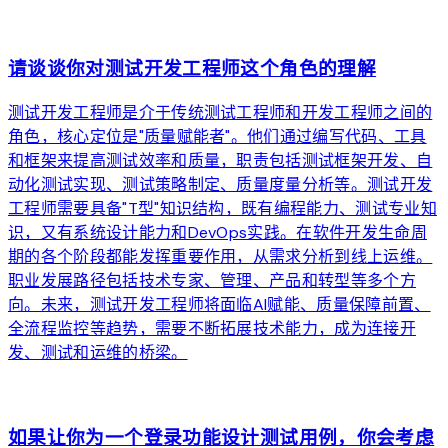
arrow_forward
请谈谈你对测试开发工程师这个角色的理解
测试开发工程师是介于传统测试工程师和开发工程师之间的
角色，核心定位是"质量赋能者"。他们通过编写代码、工具
和框架来提高测试效率和质量，职责包括测试框架开发、自
动化测试实现、测试策略制定、质量度量分析等。测试开发
工程师需要具备"T型"知识结构，既有编程能力、测试专业知
识，又有系统设计能力和DevOps实践。在软件开发生命周
期的各个阶段都能发挥重要作用，从需求分析到线上运维。
职业发展路径包括技术专家、管理、产品和转型等多个方
向。未来，测试开发工程师将面临AI赋能、质量保障前置、
全流程监控等趋势，需要不断拓展技术能力，成为连接开
发、测试和运维的桥梁。
arrow_forward
如果让你为一个登录功能设计测试用例，你会考虑