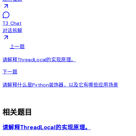
T3 Chat
对话拆解
arrow_back
上一题
请解释ThreadLocal的实现原理。
arrow_forward
下一题
请解释什么是Python装饰器，以及它有哪些应用场景
auto_awesome
相关题目
请解释ThreadLocal的实现原理。