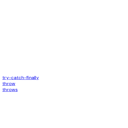
try-catch-finally
throw
throws