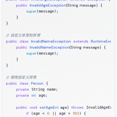
public
InvalidAgeException
(String message)
 {

super
(message);

    }

}

// 自定义非受检异常
public
class
InvalidNameException
extends
RuntimeExcep
public
InvalidNameException
(String message)
 {

super
(message);

    }

}

// 使用自定义异常
public
class
Person
 {

private
 String name;

private
int
 age;

public
void
setAge
(
int
 age)
throws
 InvalidAgeExce
if
0
150
 (age < 
 || age > 
) {
