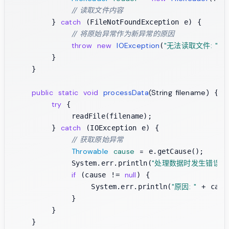
// 读取文件内容
catch
        } 
 (FileNotFoundException e) {

// 将原始异常作为新异常的原因
throw
new
IOException
"无法读取文件: "
(
 +
        }

    }

public
static
void
processData
(String filename)
 {

try
 {

            readFile(filename);

catch
        } 
 (IOException e) {

// 获取原始异常
Throwable
cause
=
 e.getCause();

"处理数据时发生错误: "
            System.err.println(
if
null
 (cause != 
) {

"原因: "
                System.err.println(
 + caus
            }

        }

    }
