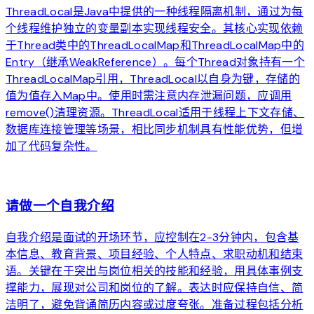
ThreadLocal是Java中提供的一种线程隔离机制，通过为每
个线程维护独立的变量副本实现线程安全。其核心实现依赖
于Thread类中的ThreadLocalMap和ThreadLocalMap中的
Entry（继承WeakReference）。每个Thread对象持有一个
ThreadLocalMap引用，ThreadLocal以自身为键，存储的
值为值存入Map中。使用时需注意内存泄漏问题，应调用
remove()清理资源。ThreadLocal适用于线程上下文存储、
数据库连接管理等场景，相比同步机制具有性能优势，但增
加了代码复杂性。
arrow_forward
请做一个自我介绍
自我介绍是面试的开场环节，应控制在2-3分钟内，包含基
本信息、教育背景、项目经验、个人特点、求职动机和结束
语。关键在于突出与岗位相关的技能和经验，用具体事例支
撑能力，展现对公司和岗位的了解。表达时应保持自信、简
洁明了，避免背诵简历内容或过度夸张。准备过程包括分析