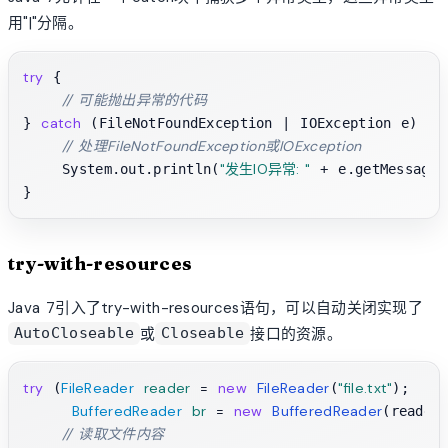
用"|"分隔。
try
 {

// 可能抛出异常的代码
catch
} 
 (FileNotFoundException | IOException e) {

// 处理FileNotFoundException或IOException
"发生IO异常: "
    System.out.println(
 + e.getMessage()
try-with-resources
Java 7引入了try-with-resources语句，可以自动关闭实现了
或
接口的资源。
AutoCloseable
Closeable
try
FileReader
reader
=
new
FileReader
"file.txt"
 (
(
);

BufferedReader
br
=
new
BufferedReader
(reader)
// 读取文件内容