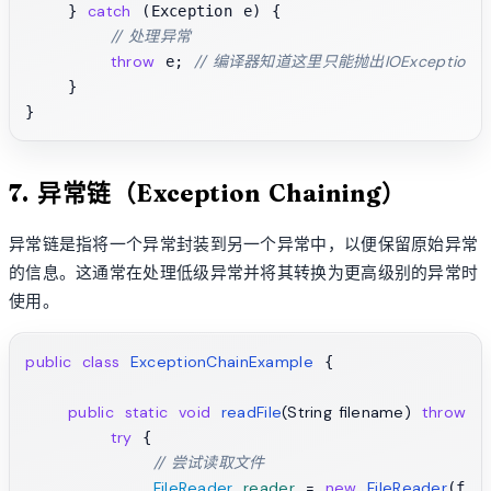
catch
    } 
 (Exception e) {

// 处理异常
throw
// 编译器知道这里只能抛出IOException或SQ
 e; 
    }

7. 异常链（Exception Chaining）
异常链是指将一个异常封装到另一个异常中，以便保留原始异常
的信息。这通常在处理低级异常并将其转换为更高级别的异常时
使用。
public
class
ExceptionChainExample
 {

public
static
void
readFile
(String filename)
throws
 
try
 {

// 尝试读取文件
FileReader
reader
=
new
FileReader
(file