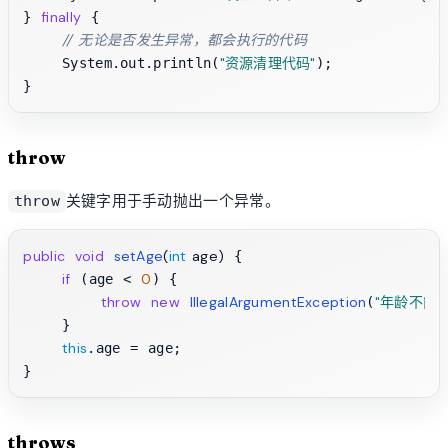
finally
} 
 {

// 无论是否发生异常，都会执行的代码
"资源清理代码"
    System.out.println(
);

throw
关键字用于手动抛出一个异常。
throw
public
void
setAge
(
int
 age)
 {

if
0
 (age < 
) {

throw
new
IllegalArgumentException
"年龄不能
(
    }

this
.age = age;

throws