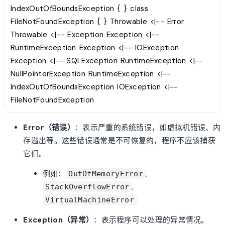
IndexOutOfBoundsException { } class
FileNotFoundException { } Throwable <|-- Error
Throwable <|-- Exception Exception <|--
RuntimeException Exception <|-- IOException
Exception <|-- SQLException RuntimeException <|--
NullPointerException RuntimeException <|--
IndexOutOfBoundsException IOException <|--
FileNotFoundException
Error（错误）
：表示严重的系统错误，如虚拟机错误、内
存溢出等。这些错误通常是不可恢复的，程序不应该捕获
它们。
例如：
,
OutOfMemoryError
,
StackOverflowError
VirtualMachineError
Exception（异常）
：表示程序可以处理的异常情况。