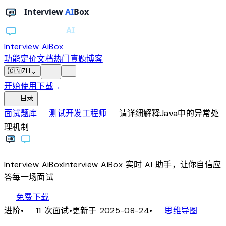
Interview AiBox
功能
定价
文档
热门真题
博客
light_mode
🇨🇳
ZH
⌄
≡
开始使用
下载
→
toc
目录
chevron_right
chevron_right
面试题库
测试开发工程师
请详细解释Java中的异常处
理机制
Interview
AiBox
Interview
AiBox
实时 AI 助手，让你自信应
答每一场面试
download
免费下载
local_fire_department
account_tree
进阶
•
11 次面试
•
更新于 2025-08-24
•
思维导图