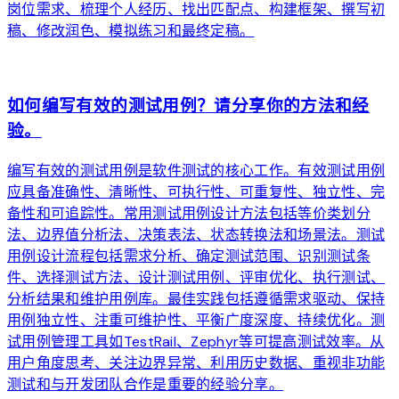
岗位需求、梳理个人经历、找出匹配点、构建框架、撰写初
稿、修改润色、模拟练习和最终定稿。
arrow_forward
如何编写有效的测试用例？请分享你的方法和经
验。
编写有效的测试用例是软件测试的核心工作。有效测试用例
应具备准确性、清晰性、可执行性、可重复性、独立性、完
备性和可追踪性。常用测试用例设计方法包括等价类划分
法、边界值分析法、决策表法、状态转换法和场景法。测试
用例设计流程包括需求分析、确定测试范围、识别测试条
件、选择测试方法、设计测试用例、评审优化、执行测试、
分析结果和维护用例库。最佳实践包括遵循需求驱动、保持
用例独立性、注重可维护性、平衡广度深度、持续优化。测
试用例管理工具如TestRail、Zephyr等可提高测试效率。从
用户角度思考、关注边界异常、利用历史数据、重视非功能
测试和与开发团队合作是重要的经验分享。