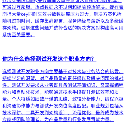
存击穿指热点key失效瞬间大量并发请求直接访问数据库，
可通过互斥锁、热点数据永不过期和提前预热解决。缓存雪
崩指大量key同时失效导致数据库压力过大，解决方案包括
随机过期时间、缓存集群部署、服务降级与熔断以及多级缓
存架构。理解这些问题并选择合适的解决方案对构建高可用
系统至关重要。
arrow_forward
你为什么选择测试开发这个职业方向？
选择测试开发职业方向主要基于对技术与业务结合的热爱、
持续学习的渴望、对产品质量的责任感以及解决问题的挑战
性。测试开发要求从业者既具备测试基础知识，又掌握编程
能力和自动化技术，能够通过技术手段提升测试效率和质
量。个人特质如细致严谨的思维、逻辑分析能力、编程兴趣
和沟通协作能力与测试开发岗位高度匹配。职业规划包括从
技术深耕、工具开发到架构设计、流程优化，最终成为技术
专家或团队管理者，为产品质量和行业发展贡献力量。