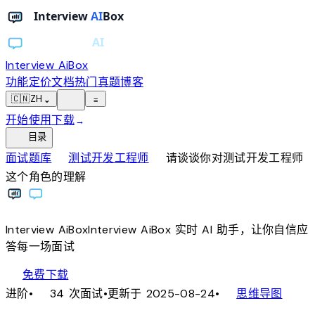
Interview AiBox
功能
定价
文档
热门真题
博客
light_mode
🇨🇳
ZH
⌄
≡
开始使用
下载
→
toc
目录
chevron_right
chevron_right
面试题库
测试开发工程师
请谈谈你对测试开发工程师
这个角色的理解
Interview
AiBox
Interview
AiBox
实时 AI 助手，让你自信应
答每一场面试
download
免费下载
local_fire_department
account_tree
进阶
•
34 次面试
•
更新于 2025-08-24
•
思维导图