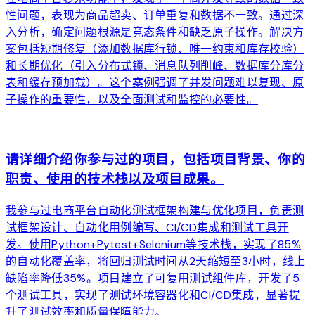
性问题，表现为商品超卖、订单重复和数据不一致。通过深
入分析，确定问题根源是竞态条件和缺乏原子操作。解决方
案包括短期修复（添加数据库行锁、唯一约束和库存校验）
和长期优化（引入分布式锁、消息队列削峰、数据库分库分
表和缓存预加载）。这个案例强调了并发问题难以复现、原
子操作的重要性，以及全面测试和监控的必要性。
arrow_forward
请详细介绍你参与过的项目，包括项目背景、你的
职责、使用的技术栈以及项目成果。
我参与过电商平台自动化测试框架构建与优化项目，负责测
试框架设计、自动化用例编写、CI/CD集成和测试工具开
发。使用Python+Pytest+Selenium等技术栈，实现了85%
的自动化覆盖率，将回归测试时间从2天缩短至3小时，线上
缺陷率降低35%。项目建立了可复用测试组件库，开发了5
个测试工具，实现了测试环境容器化和CI/CD集成，显著提
升了测试效率和质量保障能力。