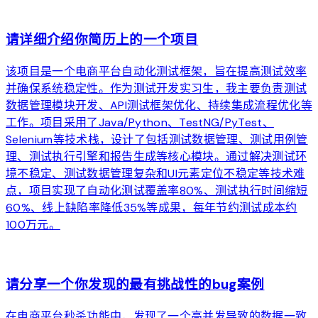
arrow_forward
请详细介绍你简历上的一个项目
该项目是一个电商平台自动化测试框架，旨在提高测试效率
并确保系统稳定性。作为测试开发实习生，我主要负责测试
数据管理模块开发、API测试框架优化、持续集成流程优化等
工作。项目采用了Java/Python、TestNG/PyTest、
Selenium等技术栈，设计了包括测试数据管理、测试用例管
理、测试执行引擎和报告生成等核心模块。通过解决测试环
境不稳定、测试数据管理复杂和UI元素定位不稳定等技术难
点，项目实现了自动化测试覆盖率80%、测试执行时间缩短
60%、线上缺陷率降低35%等成果，每年节约测试成本约
100万元。
arrow_forward
请分享一个你发现的最有挑战性的bug案例
在电商平台秒杀功能中，发现了一个高并发导致的数据一致