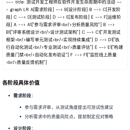
--- title: 测试开发工程师在软件开发生命周期中的活动 --
- graph LR A[需求阶段] --> B[设计阶段] B --> C[开发阶
段] C --> D[测试阶段] D --> E[发布阶段] E --> F[运维阶
段] A --> A1["参与需求评审<br/>分析质量风险"] B -->
B1["评审系统设计<br/>设计测试架构"] C --> C1["开发测试
框架<br/>编写单元测试<br/>实现持续集成"] D --> D1["执
行自动化测试<br/>专业测试<br/>质量评估"] E --> E1["构建
质量门禁<br/>自动化发布验证"] F --> F1["监控线上质量
<br/>质量反馈机制"]
各阶段具体价值
需求阶段
：
参与需求评审，从测试角度提出可测试性建议
分析需求中的质量风险点，提前制定应对策略
设计阶段
：