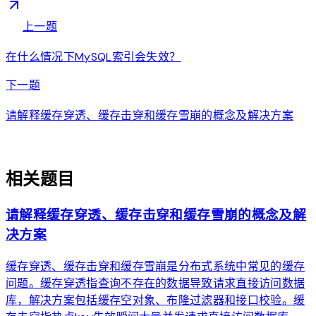
arrow_back
上一题
在什么情况下MySQL索引会失效？
arrow_forward
下一题
请解释缓存穿透、缓存击穿和缓存雪崩的概念及解决方案
auto_awesome
相关题目
请解释缓存穿透、缓存击穿和缓存雪崩的概念及解
决方案
缓存穿透、缓存击穿和缓存雪崩是分布式系统中常见的缓存
问题。缓存穿透指查询不存在的数据导致请求直接访问数据
库，解决方案包括缓存空对象、布隆过滤器和接口校验。缓