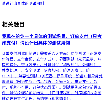
请设计出具体的测试用例
auto_awesome
相关题目
我现在给你一个具体的测试场景，订单支付（只考
虑支付）请设计出具体的测试用例
订单支付测试用例设计需覆盖六大方面：功能测试（正常支
付流程、支付金额、支付方式）、界面测试（元素显示、响
应式设计、交互效果）、性能测试（加载时间、处理时间、
并发处理）、安全测试（信息加密、防注入攻击、防
CSRF）、兼容性测试（浏览器、操作系统、设备）和异常处
理测试（网络中断、信息错误、余额不足、重复支付、超
时、系统不可用、订单状态异常）。测试用例应包含前置条
件、测试步骤和预期结果，并使用流程图、时序图和状态图
辅助理解支付流程、系统交互和状态变化。