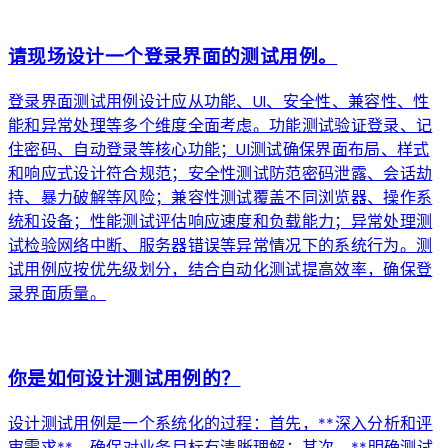
arrow_forward
请现场设计一个登录界面的测试用例。
登录界面测试用例设计应从功能、UI、安全性、兼容性、性
能和异常处理等多个维度全面考虑。功能测试验证登录、记
住密码、自动登录等核心功能；UI测试确保界面布局、样式
和响应式设计符合规范；安全性测试防范密码泄露、会话劫
持、暴力破解等风险；兼容性测试覆盖不同浏览器、操作系
统和设备；性能测试评估响应速度和负载能力；异常处理测
试检验网络中断、服务器错误等异常情况下的系统行为。测
试用例应按优先级划分，结合自动化测试提高效率，确保登
录界面质量。
arrow_forward
你是如何设计测试用例的？
设计测试用例是一个系统化的过程：首先，**深入分析和评
审需求**，确保对业务目标有清晰理解；其次，**明确测试