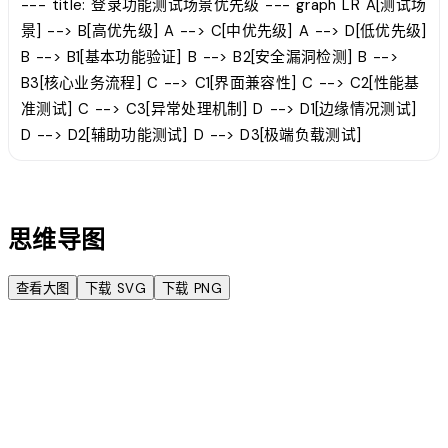
--- title: 登录功能测试场景优先级 --- graph LR A[测试场
景] --> B[高优先级] A --> C[中优先级] A --> D[低优先级]
B --> B1[基本功能验证] B --> B2[安全漏洞检测] B -->
B3[核心业务流程] C --> C1[界面兼容性] C --> C2[性能基
准测试] C --> C3[异常处理机制] D --> D1[边缘情况测试]
D --> D2[辅助功能测试] D --> D3[极端负载测试]
account_tree
思维导图
查看大图
下载 SVG
下载 PNG