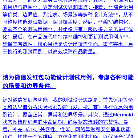
的目标与范围**，界定测试边界和重点；接着，**综合运用
等价类、边界值、判定表、场景法等多种设计方法**，从不
同维度构造测试数据，保证覆盖度；然后，**编写结构化、
要素齐全的测试用例**，并组织评审，吸收多方意见进行优
化；最后，在产品迭代中持续**维护和更新测试用例库**，
确保其有效性。核心目标是设计出覆盖全面、重点突出、易
于执行的测试用例，以高效保障产品质量。
arrow_forward
请为微信发红包功能设计测试用例，考虑各种可能
的场景和边界条件。
针对微信发红包功能，我的测试设计思路是：首先运用等价
类和边界值分析法对核心功能（发、抢、查）进行详尽的用
例设计，覆盖正常、异常和边界场景。其次，通过Mermaid
状态图梳理红包的生命周期，确保状态流转的完整性。最
后，补充UI/UX、兼容性、性能、网络异常和安全等非功能
测试，构建一个多维度、立体化的测试策略，以保证产品的