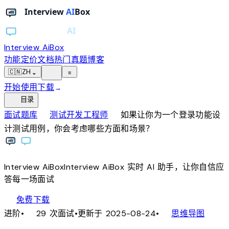
Interview AiBox
功能
定价
文档
热门真题
博客
light_mode
🇨🇳
ZH
⌄
≡
开始使用
下载
→
toc
目录
chevron_right
chevron_right
面试题库
测试开发工程师
如果让你为一个登录功能设
计测试用例，你会考虑哪些方面和场景？
Interview
AiBox
Interview
AiBox
实时 AI 助手，让你自信应
答每一场面试
download
免费下载
local_fire_department
account_tree
进阶
•
29 次面试
•
更新于 2025-08-24
•
思维导图