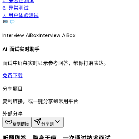
5. 兼容性测试
6. 异常测试
7. 用户体验测试
Interview
AiBox
Interview
AiBox
AI 面试实时助手
面试中屏幕实时显示参考回答，帮你打磨表达。
download
免费下载
分享题目
复制链接，或一键分享到常用平台
外部分享
复制链接
分享到
听题即答，隐身无痕，一次通过技术面试