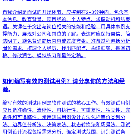
自我介绍是面试的开场环节，应控制在2-3分钟内，包含基
本信息、教育背景、项目经验、个人特点、求职动机和结束
语。关键在于突出与岗位相关的技能和经验，用具体事例支
撑能力，展现对公司和岗位的了解。表达时应保持自信、简
洁明了，避免背诵简历内容或过度夸张。准备过程包括分析
岗位需求、梳理个人经历、找出匹配点、构建框架、撰写初
稿、修改润色、模拟练习和最终定稿。
arrow_forward
如何编写有效的测试用例？请分享你的方法和经
验。
编写有效的测试用例是软件测试的核心工作。有效测试用例
应具备准确性、清晰性、可执行性、可重复性、独立性、完
备性和可追踪性。常用测试用例设计方法包括等价类划分
法、边界值分析法、决策表法、状态转换法和场景法。测试
用例设计流程包括需求分析、确定测试范围、识别测试条