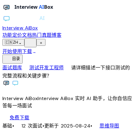
Interview AiBox
功能
定价
文档
热门真题
博客
light_mode
🇨🇳
ZH
⌄
≡
开始使用
下载
→
toc
目录
chevron_right
chevron_right
面试题库
测试开发工程师
请详细描述一下接口测试的
完整流程和关键步骤？
Interview
AiBox
Interview
AiBox
实时 AI 助手，让你自信应
答每一场面试
download
免费下载
local_fire_department
account_tree
基础
•
12 次面试
•
更新于 2025-08-24
•
思维导图