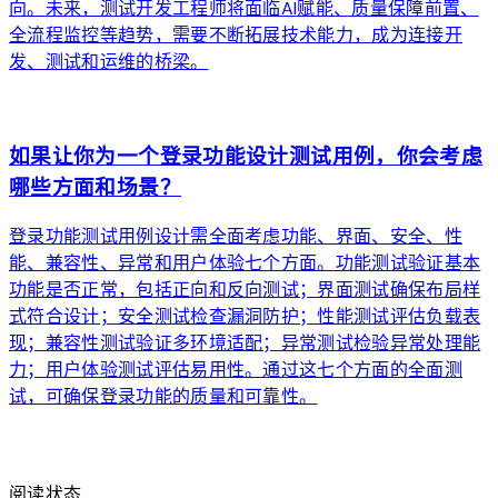
向。未来，测试开发工程师将面临AI赋能、质量保障前置、
全流程监控等趋势，需要不断拓展技术能力，成为连接开
发、测试和运维的桥梁。
arrow_forward
如果让你为一个登录功能设计测试用例，你会考虑
哪些方面和场景？
登录功能测试用例设计需全面考虑功能、界面、安全、性
能、兼容性、异常和用户体验七个方面。功能测试验证基本
功能是否正常，包括正向和反向测试；界面测试确保布局样
式符合设计；安全测试检查漏洞防护；性能测试评估负载表
现；兼容性测试验证多环境适配；异常测试检验异常处理能
力；用户体验测试评估易用性。通过这七个方面的全面测
试，可确保登录功能的质量和可靠性。
arrow_forward
阅读状态