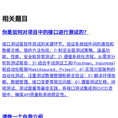
auto_awesome
相关题目
你是如何对项目中的接口进行测试的？
接口测试是软件测试的关键环节，验证系统组件间的通信和
数据交换。我的方法包括：1) 制定全面测试策略，涵盖功
能、性能、安全和异常测试；2) 遵循系统化流程，从需求分
析到测试报告；3) 结合手动测试工具(Postman、Insomnia)
和自动化框架(RestAssured、Pytest)；4) 实现分层架构的
自动化测试，注重测试数据管理和断言验证；5) 解决环境依
赖、数据管理、接口变更等常见问题；6) 遵循测试左移、持
续测试、测试度量等最佳实践，将接口测试集成到CI/CD流
程中，确保API质量和系统稳定性。
arrow_forward
请做一个自我介绍