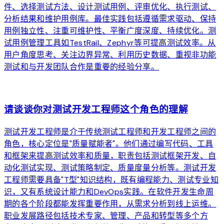
件、选择测试方法、设计测试用例、评审优化、执行测试、
分析结果和维护用例库。最佳实践包括遵循需求驱动、保持
用例独立性、注重可维护性、平衡广度深度、持续优化。测
试用例管理工具如TestRail、Zephyr等可提高测试效率。从
用户角度思考、关注边界异常、利用历史数据、重视非功能
测试和与开发团队合作是重要的经验分享。
arrow_forward
请谈谈你对测试开发工程师这个角色的理解
测试开发工程师是介于传统测试工程师和开发工程师之间的
角色，核心定位是"质量赋能者"。他们通过编写代码、工具
和框架来提高测试效率和质量，职责包括测试框架开发、自
动化测试实现、测试策略制定、质量度量分析等。测试开发
工程师需要具备"T型"知识结构，既有编程能力、测试专业知
识，又有系统设计能力和DevOps实践。在软件开发生命周
期的各个阶段都能发挥重要作用，从需求分析到线上运维。
职业发展路径包括技术专家、管理、产品和转型等多个方