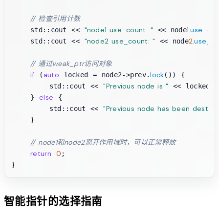
// 检查引用计数
"node1 use_count: "
1.
use_cou
    std::cout << 
 << node
"node2 use_count: "
2.
use_co
    std::cout << 
 << node
// 通过weak_ptr访问对象
if
auto
lock
 (
 locked = node2->prev.
()) {

"Previous node is "
        std::cout << 
 << locked->
else
    } 
 {

"Previous node has been destroy
        std::cout << 
    }

// node1和node2离开作用域时，可以正常释放
return
0
;

智能指针的选择指南