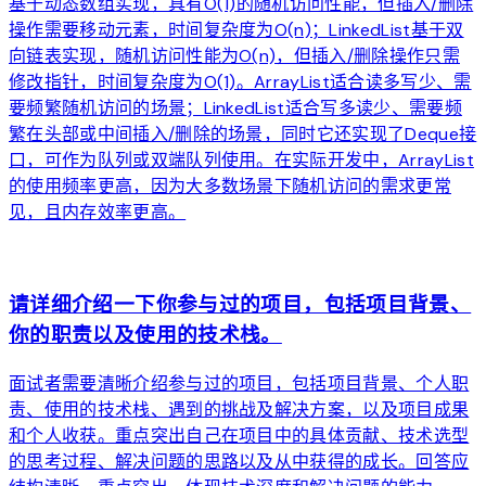
基于动态数组实现，具有O(1)的随机访问性能，但插入/删除
操作需要移动元素，时间复杂度为O(n)；LinkedList基于双
向链表实现，随机访问性能为O(n)，但插入/删除操作只需
修改指针，时间复杂度为O(1)。ArrayList适合读多写少、需
要频繁随机访问的场景；LinkedList适合写多读少、需要频
繁在头部或中间插入/删除的场景，同时它还实现了Deque接
口，可作为队列或双端队列使用。在实际开发中，ArrayList
的使用频率更高，因为大多数场景下随机访问的需求更常
见，且内存效率更高。
arrow_forward
请详细介绍一下你参与过的项目，包括项目背景、
你的职责以及使用的技术栈。
面试者需要清晰介绍参与过的项目，包括项目背景、个人职
责、使用的技术栈、遇到的挑战及解决方案，以及项目成果
和个人收获。重点突出自己在项目中的具体贡献、技术选型
的思考过程、解决问题的思路以及从中获得的成长。回答应