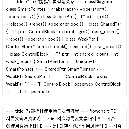
--- title: C++智能指针类型与关系 --- classDiagram
class SmartPointer { <<abstract>> +operator*()
+operator->() } class UniquePtr { -T* ptr +get()
+release() +reset() +operator bool() } class SharedPtr
{ -T* ptr -ControlBlock* control +get() +use_count()
+reset() +operator bool() } class WeakPtr { -
ControlBlock* control +lock() +expired() +use_count()
} class ControlBlock { -T* ptr -int shared_count -int
weak_count } SmartPointer <|-- UniquePtr
SmartPointer <|-- SharedPtr SmartPointer <|--
WeakPtr SharedPtr "1" -- "1" ControlBlock : owns
WeakPtr "1" -- "1" ControlBlock : observes ControlBlock
"1" -- "1" T : points to
--- title: 智能指针使用场景决策流程 --- flowchart TD
A[需要管理资源?] -->|是| B[资源需要共享吗?] A -->|否|
C[使用原始指针] B -->|是| D[存在循环引用风险?] B -->|否|