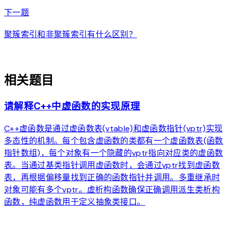
arrow_forward
下一题
聚簇索引和非聚簇索引有什么区别？
auto_awesome
相关题目
请解释C++中虚函数的实现原理
C++虚函数是通过虚函数表(vtable)和虚函数指针(vptr)实现
多态性的机制。每个包含虚函数的类都有一个虚函数表(函数
指针数组)，每个对象有一个隐藏的vptr指向对应类的虚函数
表。当通过基类指针调用虚函数时，会通过vptr找到虚函数
表，再根据偏移量找到正确的函数指针并调用。多重继承时
对象可能有多个vptr。虚析构函数确保正确调用派生类析构
函数，纯虚函数用于定义抽象类接口。
arrow_forward