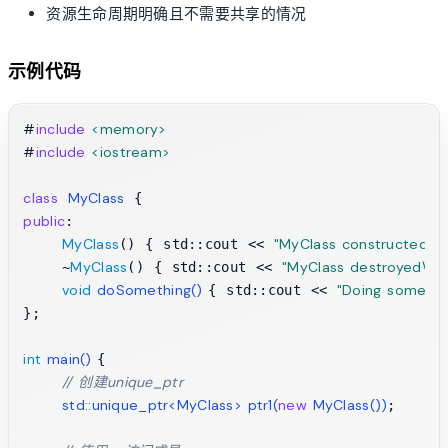
资源生命周期明确且不需要共享的情况
示例代码
#
include
<memory>
#
include
<iostream>
class
MyClass
public
:

MyClass
"MyClass constructed\n"
() { std::cout << 
MyClass
"MyClass destroyed\n"
    ~
() { std::cout << 
;
void
doSomething
()
"Doing somethi
{ std::cout << 
};

int
main
()
{

// 创建unique_ptr
std::unique_ptr<MyClass> 
ptr1
(
new
 MyClass())
;
