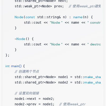
    std::shared_ptr<Node> next;

// 使用weak_ptr避免
    std::weak_ptr<Node> prev;  
Node
const
name
(
 std::string& n) : 
(n) {

"Node "
" construc
        std::cout << 
 << name << 
    }

Node
    ~
() {

"Node "
" destroye
        std::cout << 
 << name << 
    }

};

int
main
()
{

// 创建两个节点
make_share
    std::shared_ptr<Node> node1 = std::
make_share
    std::shared_ptr<Node> node2 = std::
// 设置双向链接
    node1->next = node2;

// 使用weak_ptr
    node2->prev = node1;  