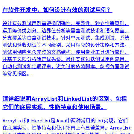
在软件开发中，如何设计有效的测试用例？
设计有效测试用例需遵循明确性、完整性、独立性等原则，
运用等价类划分、边界值分析等黑盒测试技术和语句覆盖、
分支覆盖等白盒测试技术。针对单元测试、集成测试、系统
测试和验收测试等不同级别，采用相应的设计策略和方法。
测试用例应包含完整的文档结构，使用专业工具进行管理，
并基于风险分析确定优先级。最佳实践包括测试用例复用、
自动化测试和定期评审，避免过度依赖脚本、忽视负面测试
等常见误区。
arrow_forward
请详细说明ArrayList和LinkedList的区别，包括
它们的底层实现、性能特点和使用场景。
ArrayList和LinkedList是Java中两种常用的List实现，它们
在底层实现、性能特点和使用场景上有显著差异。ArrayList