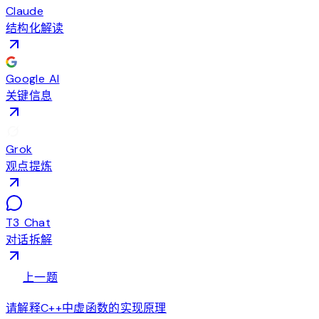
Claude
结构化解读
Google AI
关键信息
Grok
观点提炼
T3 Chat
对话拆解
arrow_back
上一题
请解释C++中虚函数的实现原理