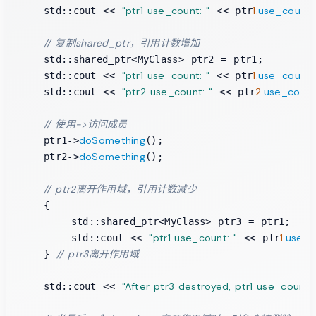
"ptr1 use_count: "
1.
use_count
    std::cout << 
 << ptr
// 复制shared_ptr，引用计数增加
    std::shared_ptr<MyClass> ptr2 = ptr1;

"ptr1 use_count: "
1.
use_count
    std::cout << 
 << ptr
"ptr2 use_count: "
2.
use_coun
    std::cout << 
 << ptr
// 使用->访问成员
doSomething
    ptr1->
();

doSomething
    ptr2->
();

// ptr2离开作用域，引用计数减少
    {

        std::shared_ptr<MyClass> ptr3 = ptr1;

"ptr1 use_count: "
1.
use_c
        std::cout << 
 << ptr
// ptr3离开作用域
    } 
"After ptr3 destroyed, ptr1 use_count: 
    std::cout << 