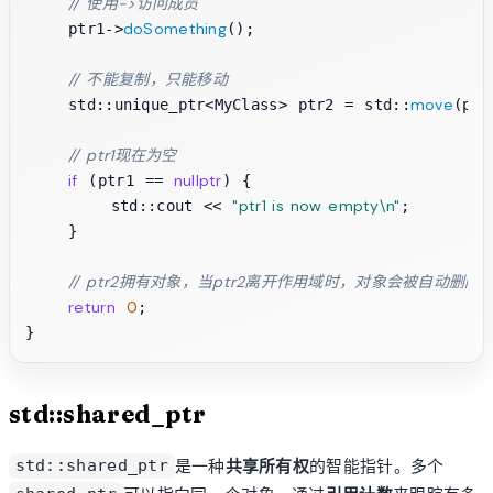
// 使用->访问成员
doSomething
    ptr1->
();

// 不能复制，只能移动
move
    std::unique_ptr<MyClass> ptr2 = std::
(ptr
// ptr1现在为空
if
nullptr
 (ptr1 == 
) {

"ptr1 is now empty\n"
        std::cout << 
;

    }

// ptr2拥有对象，当ptr2离开作用域时，对象会被自动删除
return
0
;

std::shared_ptr
是一种
共享所有权
的智能指针。多个
std::shared_ptr