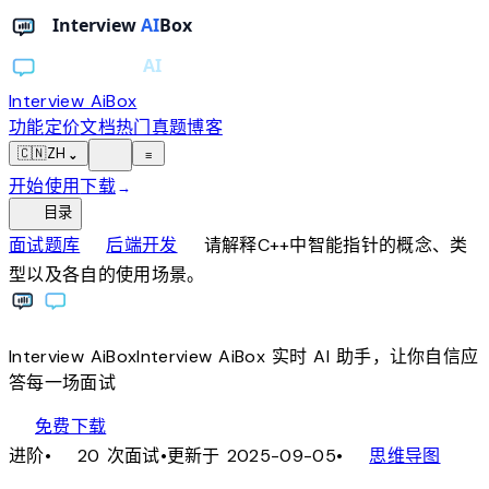
Interview AiBox
功能
定价
文档
热门真题
博客
light_mode
🇨🇳
ZH
⌄
≡
开始使用
下载
→
toc
目录
chevron_right
chevron_right
面试题库
后端开发
请解释C++中智能指针的概念、类
型以及各自的使用场景。
Interview
AiBox
Interview
AiBox
实时 AI 助手，让你自信应
答每一场面试
download
免费下载
local_fire_department
account_tree
进阶
•
20 次面试
•
更新于 2025-09-05
•
思维导图