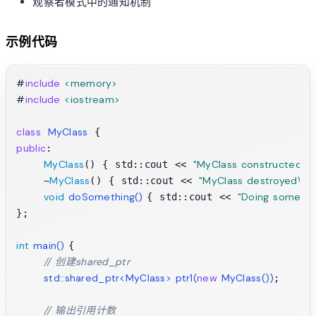
观察者模式中的通知机制
示例代码
#
include
<memory>
#
include
<iostream>
class
MyClass
public
:

MyClass
"MyClass constructed\n"
() { std::cout << 
MyClass
"MyClass destroyed\n"
    ~
() { std::cout << 
;
void
doSomething
()
"Doing somethi
{ std::cout << 
};

int
main
()
{

// 创建shared_ptr
std::shared_ptr<MyClass> 
ptr1
(
new
 MyClass())
;

// 输出引用计数