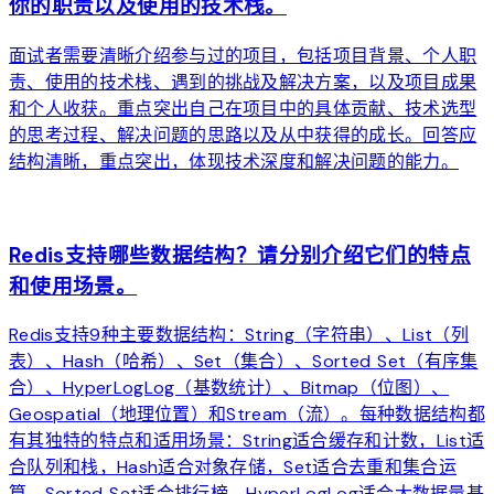
你的职责以及使用的技术栈。
面试者需要清晰介绍参与过的项目，包括项目背景、个人职
责、使用的技术栈、遇到的挑战及解决方案，以及项目成果
和个人收获。重点突出自己在项目中的具体贡献、技术选型
的思考过程、解决问题的思路以及从中获得的成长。回答应
结构清晰，重点突出，体现技术深度和解决问题的能力。
arrow_forward
Redis支持哪些数据结构？请分别介绍它们的特点
和使用场景。
Redis支持9种主要数据结构：String（字符串）、List（列
表）、Hash（哈希）、Set（集合）、Sorted Set（有序集
合）、HyperLogLog（基数统计）、Bitmap（位图）、
Geospatial（地理位置）和Stream（流）。每种数据结构都
有其独特的特点和适用场景：String适合缓存和计数，List适
合队列和栈，Hash适合对象存储，Set适合去重和集合运
算，Sorted Set适合排行榜，HyperLogLog适合大数据量基