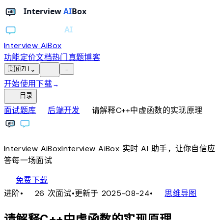
Interview AiBox
功能
定价
文档
热门真题
博客
light_mode
🇨🇳
ZH
⌄
≡
开始使用
下载
→
toc
目录
chevron_right
chevron_right
面试题库
后端开发
请解释C++中虚函数的实现原理
Interview
AiBox
Interview
AiBox
实时 AI 助手，让你自信应
答每一场面试
download
免费下载
local_fire_department
account_tree
进阶
•
26 次面试
•
更新于 2025-08-24
•
思维导图
请解释C++中虚函数的实现原理