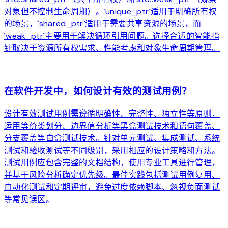
对象但不控制生命周期）。`unique_ptr`适用于明确所有权
的场景，`shared_ptr`适用于需要共享资源的场景，而
`weak_ptr`主要用于解决循环引用问题。选择合适的智能指
针取决于资源所有权需求、性能考虑和对象生命周期管理。
arrow_forward
在软件开发中，如何设计有效的测试用例？
设计有效测试用例需遵循明确性、完整性、独立性等原则，
运用等价类划分、边界值分析等黑盒测试技术和语句覆盖、
分支覆盖等白盒测试技术。针对单元测试、集成测试、系统
测试和验收测试等不同级别，采用相应的设计策略和方法。
测试用例应包含完整的文档结构，使用专业工具进行管理，
并基于风险分析确定优先级。最佳实践包括测试用例复用、
自动化测试和定期评审，避免过度依赖脚本、忽视负面测试
等常见误区。
arrow_forward