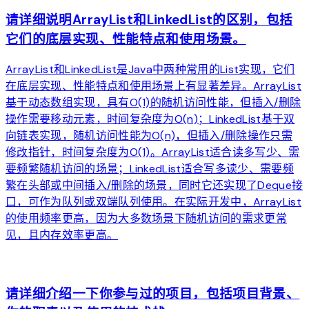
请详细说明ArrayList和LinkedList的区别，包括
它们的底层实现、性能特点和使用场景。
ArrayList和LinkedList是Java中两种常用的List实现，它们
在底层实现、性能特点和使用场景上有显著差异。ArrayList
基于动态数组实现，具有O(1)的随机访问性能，但插入/删除
操作需要移动元素，时间复杂度为O(n)；LinkedList基于双
向链表实现，随机访问性能为O(n)，但插入/删除操作只需
修改指针，时间复杂度为O(1)。ArrayList适合读多写少、需
要频繁随机访问的场景；LinkedList适合写多读少、需要频
繁在头部或中间插入/删除的场景，同时它还实现了Deque接
口，可作为队列或双端队列使用。在实际开发中，ArrayList
的使用频率更高，因为大多数场景下随机访问的需求更常
见，且内存效率更高。
arrow_forward
请详细介绍一下你参与过的项目，包括项目背景、