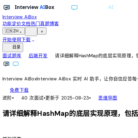
Interview AiBox
功能
定价
文档
热门真题
博客
light_mode
🇨🇳
ZH
⌄
≡
开始使用
下载
→
toc
目录
chevron_right
chevron_right
面试题库
后端开发
请详细解释HashMap的底层实现原理
Interview
AiBox
Interview
AiBox
实时 AI 助手，让你自信应答
download
免费下载
local_fire_department
account_tree
进阶
•
40 次面试
•
更新于 2025-08-23
•
思维导图
请详细解释HashMap的底层实现原理，
lightbulb