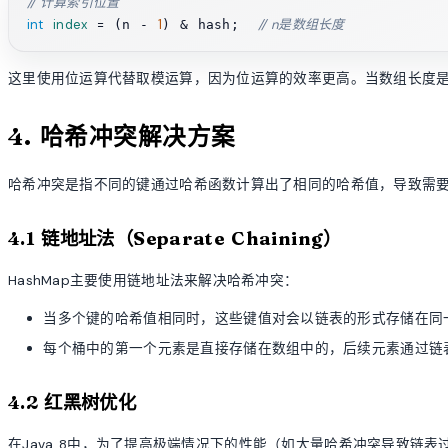
// 计算索引位置
int
index
=
1
// n是数组长度
 (n - 
) & hash;  
这里使用位运算代替取模运算，因为位运算的效率更高。当数组长度是
4. 哈希冲突解决方案
哈希冲突是指不同的键通过哈希函数计算出了相同的哈希值，导致需要存
4.1 链地址法（Separate Chaining）
HashMap主要使用链地址法来解决哈希冲突：
当多个键的哈希值相同时，这些键值对会以链表的形式存储在同
每个桶中的第一个元素是直接存储在数组中的，后续元素通过链
4.2 红黑树优化
在Java 8中，为了提高极端情况下的性能（如大量哈希冲突导致链