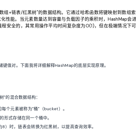
用"数组+链表/红黑树"的数据结构。它通过哈希函数将键映射到数组索
性能。当元素数量达到容量与负载因子的乘积时，HashMap会
线程安全的，其常用操作平均时间复杂度为O(1)，但在极端情况下
存储键值对。下面我将详细解释HashMap的底层实现原理。
红黑树"的混合数据结构：
每个元素被称为"桶"（bucket）。
的形式存储在同一个桶中。
为8）时，链表会转换为红黑树，以提高查询效率。