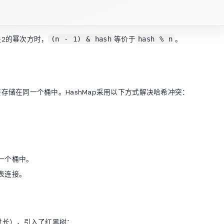
2的幂次方时，
等价于
。
(n - 1) & hash
hash % n
储在同一个桶中。HashMap采用以下方式解决哈希冲突：
一个桶中。
表连接。
表过长），引入了红黑树：