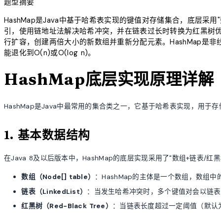
题型摘要
HashMap是Java中基于哈希表实现的键值对存储集合，底层采
引，使用链地址法解决哈希冲突，并在链表过长时转换为红黑树优化
行扩容，创建两倍大小的新数组并重新分配元素。HashMap是非
能退化到O(n)或O(log n)。
HashMap底层实现原理详解
HashMap是Java中最常用的集合类之一，它基于哈希表实现，用于
1. 基本数据结构
在Java 8及以后版本中，HashMap的底层实现采用了"数组+链表/
数组（Node[] table）
：HashMap的主体是一个数组，数组中的
链表（LinkedList）
：当发生哈希冲突时，多个键值对会以链表
红黑树（Red-Black Tree）
：当链表长度超过一定阈值（默认