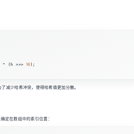
16
) ^ (h >>> 
);

的是为了减少哈希冲突，使得哈希值更加分散。
能确定在数组中的索引位置：