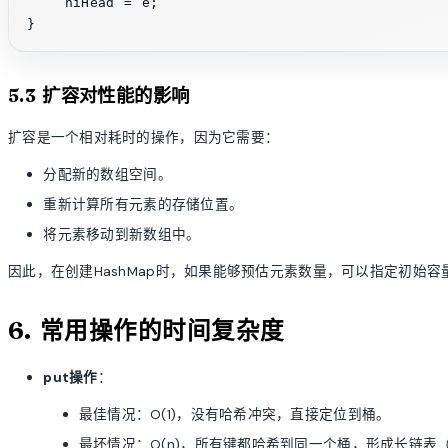
    hiHead = e;

5.3 扩容对性能的影响
扩容是一个相对耗时的操作，因为它需要：
分配新的数组空间。
重新计算所有元素的存储位置。
将元素移动到新数组中。
因此，在创建HashMap时，如果能够预估元素数量，可以指定初始
6. 常用操作的时间复杂度
put操作
：
最佳情况：O(1)，没有哈希冲突，直接定位到桶。
最坏情况：O(n)，所有键都哈希到同一个桶，形成长链表（J