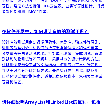
务逻辑问题等场景下。保证消息不重复消费的核心是实现幂
等性，常见方法包括唯一ID+去重表、业务幂等性设计、消费
者端控制和利用MQ特性等。
arrow_forward
在软件开发中，如何设计有效的测试用例？
设计有效测试用例需遵循明确性、完整性、独立性等原则，
运用等价类划分、边界值分析等黑盒测试技术和语句覆盖、
分支覆盖等白盒测试技术。针对单元测试、集成测试、系统
测试和验收测试等不同级别，采用相应的设计策略和方法。
测试用例应包含完整的文档结构，使用专业工具进行管理，
并基于风险分析确定优先级。最佳实践包括测试用例复用、
自动化测试和定期评审，避免过度依赖脚本、忽视负面测试
等常见误区。
arrow_forward
请详细说明ArrayList和LinkedList的区别，包括