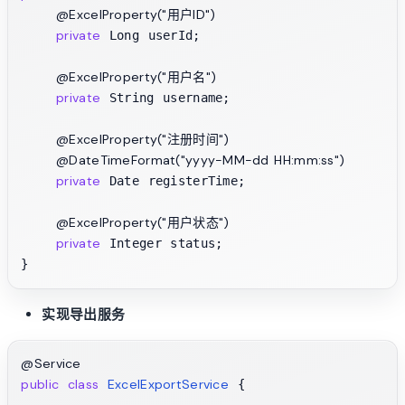
@ExcelProperty("用户ID")
private
 Long userId;

@ExcelProperty("用户名")
private
 String username;

@ExcelProperty("注册时间")
@DateTimeFormat("yyyy-MM-dd HH:mm:ss")
private
 Date registerTime;

@ExcelProperty("用户状态")
private
 Integer status;

实现导出服务
@Service
public
class
ExcelExportService
 {
