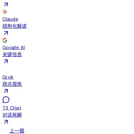
Claude
结构化解读
Google AI
关键信息
Grok
观点提炼
T3 Chat
对话拆解
arrow_back
上一题