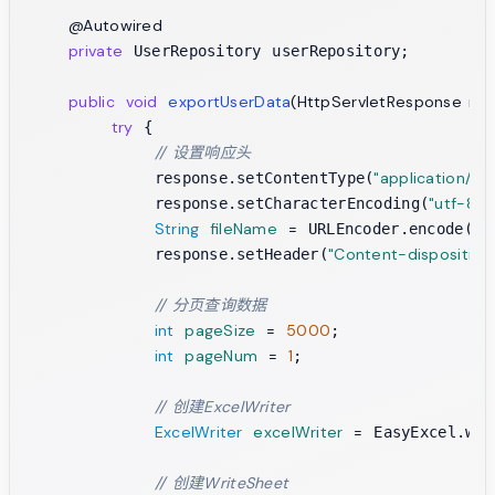
@Autowired
private
 UserRepository userRepository;

public
void
exportUserData
(HttpServletResponse re
try
 {

// 设置响应头
"application/vn
            response.setContentType(
"utf-8"
            response.setCharacterEncoding(
);
String
fileName
=
"
 URLEncoder.encode(
"Content-disposition
            response.setHeader(
// 分页查询数据
int
pageSize
=
5000
;

int
pageNum
=
1
;

// 创建ExcelWriter
ExcelWriter
excelWriter
=
 EasyExcel.wri
// 创建WriteSheet