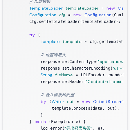
// 加载模板
TemplateLoader
templateLoader
=
new
Class
Configuration
cfg
=
new
Configuration
(Config
        cfg.setTemplateLoader(templateLoader);

try
 {

Template
template
=
 cfg.getTemplate(
// 设置响应头
"application/vn
            response.setContentType(
"utf-8"
            response.setCharacterEncoding(
);
String
fileName
=
"
 URLEncoder.encode(
"Content-disposition
            response.setHeader(
// 合并模板和数据
try
Writer
out
=
new
OutputStreamWri
 (
                template.process(data, out);

            }

catch
        } 
 (Exception e) {

"导出报表失败"
            log.error(
, e);
