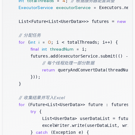
int
totalThreads
=
4
// 根据服务器配置调整
; 
ExecutorService
executorService
=
 Executors.newF
new
Ar
    List<Future<List<UserData>>> futures = 
// 分配任务
for
int
i
=
0
 (
; i < totalThreads; i++) {

final
int
threadNum
=
 i;

        futures.add(executorService.submit(() -> {
// 每个线程处理一部分数据
return
 queryAndConvertData(threadNum, 
        }));

    }

// 收集结果并写入Excel
for
 (Future<List<UserData>> future : futures) {
try
 {

            List<UserData> userDataList = future.
            excelWriter.write(userDataList, writeS
catch
        } 
 (Exception e) {
