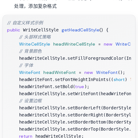
处理，添加复杂格式
// 自定义样式示例
public
getHeadCellStyle
()
 WriteCellStyle 
 {

// 头部样式策略
WriteCellStyle
headWriteCellStyle
=
new
WriteCellS
// 背景颜色
    headWriteCellStyle.setFillForegroundColor(Index
// 字体
WriteFont
headWriteFont
=
new
WriteFont
();

short
11
    headWriteFont.setFontHeightInPoints((
) 
);
true
    headWriteFont.setBold(
);

    headWriteCellStyle.setWriteFont(headWriteFont);
// 设置边框
    headWriteCellStyle.setBorderLeft(BorderStyle.TH
    headWriteCellStyle.setBorderRight(BorderStyle.T
    headWriteCellStyle.setBorderBottom(BorderStyle.
    headWriteCellStyle.setBorderTop(BorderStyle.THI
return
 headWriteCellStyle;
