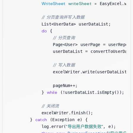
WriteSheet
writeSheet
=
 EasyExcel.wri
// 分页查询并写入数据
            List<UserData> userDataList;

do
 {

// 分页查询
                Page<User> userPage = userReposit
                userDataList = convertToUserDataL
// 写入数据
                excelWriter.write(userDataList, w
                pageNum++;

while
            } 
 (!userDataList.isEmpty());

// 关闭流
            excelWriter.finish();

catch
        } 
 (Exception e) {

"导出用户数据失败"
            log.error(
, e);
