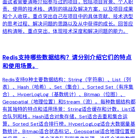
面试者需要清晰介绍参与过的项目，包括项目背景、个人职
责、使用的技术栈、遇到的挑战及解决方案，以及项目成果
和个人收获。重点突出自己在项目中的具体贡献、技术选型
的思考过程、解决问题的思路以及从中获得的成长。回答应
结构清晰，重点突出，体现技术深度和解决问题的能力。
arrow_forward
Redis支持哪些数据结构？请分别介绍它们的特点
和使用场景。
Redis支持9种主要数据结构：String（字符串）、List（列
表）、Hash（哈希）、Set（集合）、Sorted Set（有序集
合）、HyperLogLog（基数统计）、Bitmap（位图）、
Geospatial（地理位置）和Stream（流）。每种数据结构都
有其独特的特点和适用场景：String适合缓存和计数，List适
合队列和栈，Hash适合对象存储，Set适合去重和集合运
算，Sorted Set适合排行榜，HyperLogLog适合大数据量基
数统计，Bitmap适合状态标记，Geospatial适合地理位置相