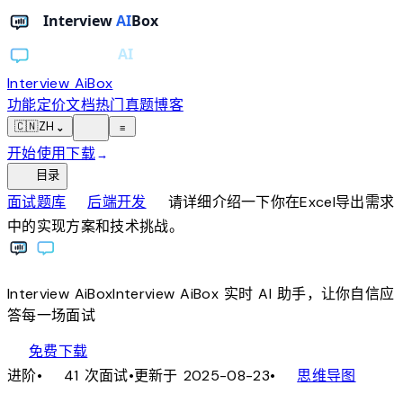
Interview AiBox
功能
定价
文档
热门真题
博客
light_mode
🇨🇳
ZH
⌄
≡
开始使用
下载
→
toc
目录
chevron_right
chevron_right
面试题库
后端开发
请详细介绍一下你在Excel导出需求
中的实现方案和技术挑战。
Interview
AiBox
Interview
AiBox
实时 AI 助手，让你自信应
答每一场面试
download
免费下载
local_fire_department
account_tree
进阶
•
41 次面试
•
更新于 2025-08-23
•
思维导图