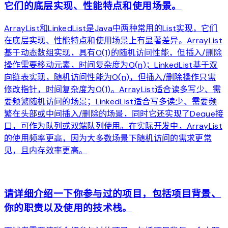
它们的底层实现、性能特点和使用场景。
ArrayList和LinkedList是Java中两种常用的List实现，它们
在底层实现、性能特点和使用场景上有显著差异。ArrayList
基于动态数组实现，具有O(1)的随机访问性能，但插入/删除
操作需要移动元素，时间复杂度为O(n)；LinkedList基于双
向链表实现，随机访问性能为O(n)，但插入/删除操作只需
修改指针，时间复杂度为O(1)。ArrayList适合读多写少、需
要频繁随机访问的场景；LinkedList适合写多读少、需要频
繁在头部或中间插入/删除的场景，同时它还实现了Deque接
口，可作为队列或双端队列使用。在实际开发中，ArrayList
的使用频率更高，因为大多数场景下随机访问的需求更常
见，且内存效率更高。
arrow_forward
请详细介绍一下你参与过的项目，包括项目背景、
你的职责以及使用的技术栈。