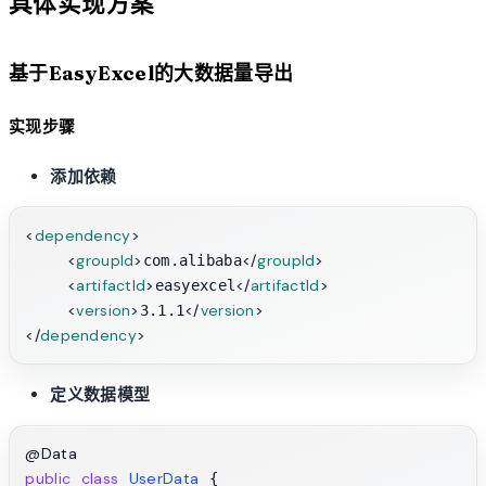
具体实现方案
基于EasyExcel的大数据量导出
实现步骤
添加依赖
<
dependency
>
<
groupId
>
</
groupId
>
com.alibaba
<
artifactId
>
</
artifactId
>
easyexcel
<
version
>
</
version
>
3.1.1
</
dependency
>
定义数据模型
@Data
public
class
UserData
 {
