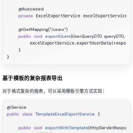
@Autowired
private
 ExcelExportService excelExportService;

@GetMapping("/users")
public
void
exportUsers
(UserQueryDTO queryDTO, Ht
        excelExportService.exportUserData(response
    }

基于模板的复杂报表导出
对于格式复杂的报表，可以采用模板引擎方式实现：
@Service
public
class
TemplateExcelExportService
 {

public
void
exportWithTemplate
(HttpServletRespons