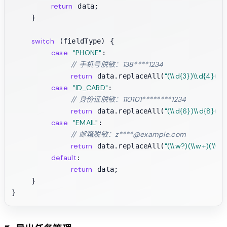
return
 data;

    }

switch
 (fieldType) {

case
"PHONE"
:

// 手机号脱敏：138****1234
return
"(\\d{3})\\d{4}(\\
 data.replaceAll(
case
"ID_CARD"
:

// 身份证脱敏：110101********1234
return
"(\\d{6})\\d{8}(\\
 data.replaceAll(
case
"EMAIL"
:

// 邮箱脱敏：z****@example.com
return
"(\\w?)(\\w+)(\\w*
 data.replaceAll(
default
:

return
 data;

    }
