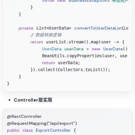
throw
new
BusinessException
"导出用户数
(
        }

    }

private
convertToUserDataList
(List<
 List<UserData> 
// 数据转换逻辑
return
 userList.stream().map(user -> {

UserData
userData
=
new
UserData
();

            BeanUtils.copyProperties(user, userDat
return
 userData;

        }).collect(Collectors.toList());

    }

Controller层实现
@RestController
@RequestMapping("/api/export")
public
class
ExportController
 {
