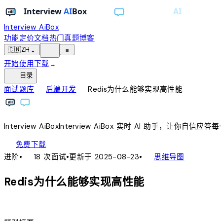
Interview AiBox
功能
定价
文档
热门真题
博客
light_mode
🇨🇳
ZH
⌄
≡
开始使用
下载
→
toc
目录
chevron_right
chevron_right
面试题库
后端开发
Redis为什么能够实现高性能
Interview
AiBox
Interview
AiBox
实时 AI 助手，让你自信应答
download
免费下载
local_fire_department
account_tree
进阶
•
18 次面试
•
更新于 2025-08-23
•
思维导图
Redis为什么能够实现高性能
lightbulb