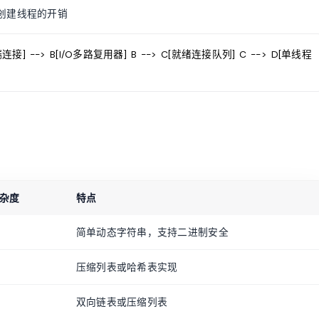
创建线程的开销
户端连接] --> B[I/O多路复用器] B --> C[就绪连接队列] C --> D[单线程
杂度
特点
简单动态字符串，支持二进制安全
压缩列表或哈希表实现
双向链表或压缩列表