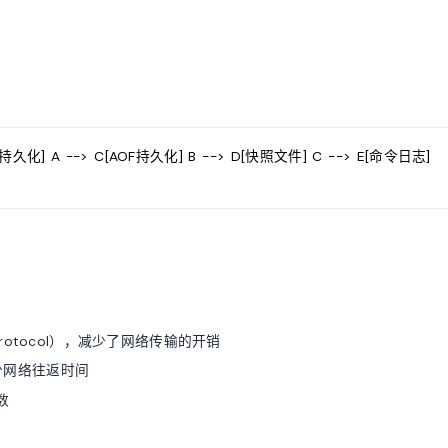
RDB持久化] A --> C[AOF持久化] B --> D[快照文件] C --> E[命令日志]
n Protocol），减少了网络传输的开销
减少网络往返时间
数