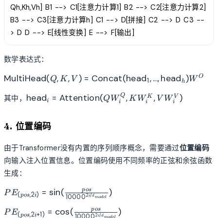
Qh,Kh,Vh] B1 --> C1[注意力计算1] B2 --> C2[注意力计算2]
B3 --> C3[注意力计算h] C1 --> D[拼接] C2 --> D C3 --
> D D --> E[线性变换] E --> F[输出]
数学表达式：
\text{MultiHead}(Q,
MultiHead
(
,
,
)
=
Concat
(
head
,
...
,
head
)
O
Q
K
V
W
1
h
K, V) =
\text{head}_i =
\text{Concat}
head
=
Attention
(
,
,
)
Q
K
V
其中，
Q
W
K
W
V
W
i
i
i
i
\text{Attention}
(\text{head}_1, ...,
(QW_i^Q,
\text{head}_h)W^O
4. 位置编码
KW_i^K,
VW_i^V)
由于Transformer没有内置的序列顺序概念，需要通过
位置编码
向输入注入位置信息。位置编码使用不同频率的正弦和余弦函数
生成：
PE_{(pos,2i)} =
=
sin
(
)
p
os
P
E
(
,
2
)
p
os
i
2
/
1000
0
i
d
m
o
d
e
l
\sin(\frac{pos}
PE_{(pos,2i+1)} =
{10000^{2i/d_{model}}})
=
cos
(
)
p
os
P
E
(
,
2
+
1
)
p
os
i
2
/
1000
0
i
d
m
o
d
e
l