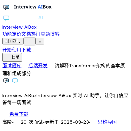
Interview AiBox
功能
定价
文档
热门真题
博客
light_mode
🇨🇳
ZH
⌄
≡
开始使用
下载
→
toc
目录
chevron_right
chevron_right
面试题库
后端开发
请解释Transformer架构的基本原
理和组成部分
Interview
AiBox
Interview
AiBox
实时 AI 助手，让你自信应
答每一场面试
download
免费下载
local_fire_department
account_tree
高阶
•
20 次面试
•
更新于 2025-08-23
•
思维导图