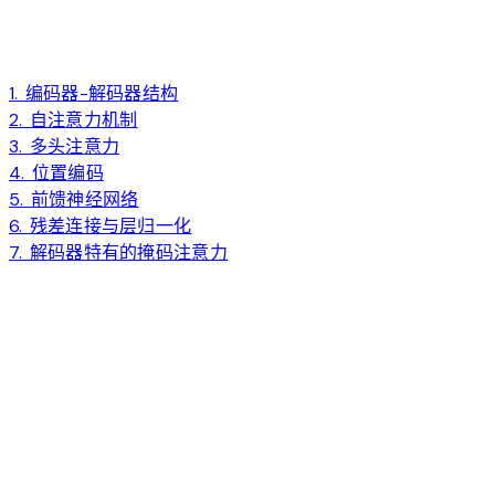
1. 编码器-解码器结构
2. 自注意力机制
3. 多头注意力
4. 位置编码
5. 前馈神经网络
6. 残差连接与层归一化
7. 解码器特有的掩码注意力