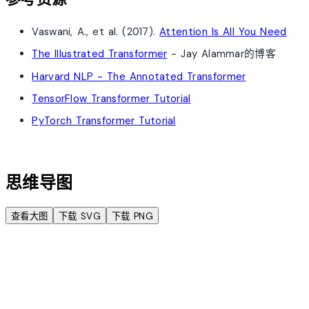
Vaswani, A., et al. (2017).
Attention Is All You Need
The Illustrated Transformer
- Jay Alammar的博客
Harvard NLP - The Annotated Transformer
TensorFlow Transformer Tutorial
PyTorch Transformer Tutorial
account_tree
思维导图
查看大图
下载 SVG
下载 PNG