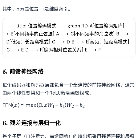
\cos(\frac{pos}
{10000^{2i/d_{model}}})
其中，pos是位置，i是维度索引。
--- title: 位置编码模式 --- graph TD A[位置编码矩阵] --
> B[不同频率的正弦波] A --> C[不同频率的余弦波] B -->
D[低频：长距离模式] C --> D B --> E[高频：短距离模式]
C --> E D --> F[编码相对位置关系] E --> F
5. 前馈神经网络
每个编码器和解码器层都包含一个全连接的前馈神经网络，通常
由两个线性变换和一个ReLU激活函数组成：
\text{FFN}
FFN
(
)
=
max
(
0
,
+
)
+
x
x
W
b
W
b
1
1
2
2
(x) =
\max(0,
6. 残差连接与层归一化
xW_1 +
b_1)W_2 +
b_2
每个子层（自注意力、前馈网络）的输出都采用
残差连接
和
层归