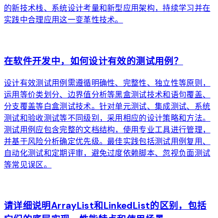
的新技术栈、系统设计考量和新型应用架构，持续学习并在
实践中合理应用这一变革性技术。
arrow_forward
在软件开发中，如何设计有效的测试用例？
设计有效测试用例需遵循明确性、完整性、独立性等原则，
运用等价类划分、边界值分析等黑盒测试技术和语句覆盖、
分支覆盖等白盒测试技术。针对单元测试、集成测试、系统
测试和验收测试等不同级别，采用相应的设计策略和方法。
测试用例应包含完整的文档结构，使用专业工具进行管理，
并基于风险分析确定优先级。最佳实践包括测试用例复用、
自动化测试和定期评审，避免过度依赖脚本、忽视负面测试
等常见误区。
arrow_forward
请详细说明ArrayList和LinkedList的区别，包括