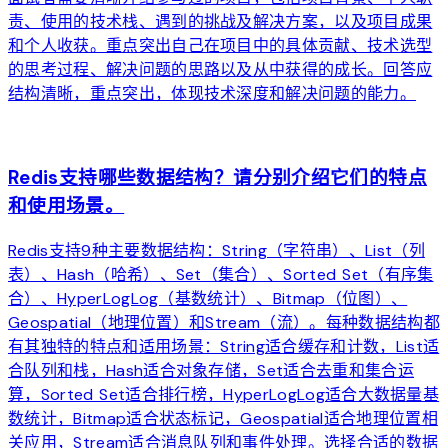
责、使用的技术栈、遇到的挑战及解决方案，以及项目成果
和个人收获。重点突出自己在项目中的具体贡献、技术选型
的思考过程、解决问题的思路以及从中获得的成长。回答应
结构清晰，重点突出，体现技术深度和解决问题的能力。
arrow_forward
Redis支持哪些数据结构？请分别介绍它们的特点
和使用场景。
Redis支持9种主要数据结构：String（字符串）、List（列
表）、Hash（哈希）、Set（集合）、Sorted Set（有序集
合）、HyperLogLog（基数统计）、Bitmap（位图）、
Geospatial（地理位置）和Stream（流）。每种数据结构都
有其独特的特点和适用场景：String适合缓存和计数，List适
合队列和栈，Hash适合对象存储，Set适合去重和集合运
算，Sorted Set适合排行榜，HyperLogLog适合大数据量基
数统计，Bitmap适合状态标记，Geospatial适合地理位置相
关应用，Stream适合消息队列和事件处理。选择合适的数据