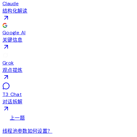
Claude
结构化解读
Google AI
关键信息
Grok
观点提炼
T3 Chat
对话拆解
arrow_back
上一题
线程池参数如何设置？