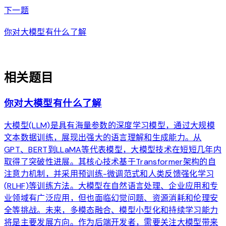
arrow_forward
下一题
你对大模型有什么了解
auto_awesome
相关题目
你对大模型有什么了解
大模型(LLM)是具有海量参数的深度学习模型，通过大规模
文本数据训练，展现出强大的语言理解和生成能力。从
GPT、BERT到LLaMA等代表模型，大模型技术在短短几年内
取得了突破性进展。其核心技术基于Transformer架构的自
注意力机制，并采用预训练-微调范式和人类反馈强化学习
(RLHF)等训练方法。大模型在自然语言处理、企业应用和专
业领域有广泛应用，但也面临幻觉问题、资源消耗和伦理安
全等挑战。未来，多模态融合、模型小型化和持续学习能力
将是主要发展方向。作为后端开发者，需要关注大模型带来