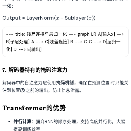
一化
：
\text{Output} =
Output
=
LayerNorm
(
+
Sublayer
(
))
x
x
\text{LayerNorm}
(x +
--- title: 残差连接与层归一化 --- graph LR A[输入x] -->
\text{Sublayer}
(x))
B[子层处理] A --> C[残差连接] B --> C C --> D[层归一
化] D --> E[输出]
7. 解码器特有的掩码注意力
解码器中的自注意力层使用
掩码机制
，确保在预测位置i时只能关
注到位置i及之前的输出，防止信息泄露。
Transformer的优势
并行计算
：摒弃RNN的顺序处理，支持高度并行化，大幅
提高训练效率