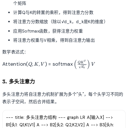
个矩阵
计算Q与K的转置的乘积，得到注意力分数
将注意力分数缩放（除以√d_k，d_k是K的维度）
应用Softmax函数，获得注意力权重
将注意力权重与V相乘，得到自注意力输出
数学表达式：
(
)
\text{Attention}(Q, K, V) =
T
Attention
(
,
,
)
=
softmax
Q
K
Q
K
V
V
\text{softmax}\left(\frac{QK^T}
d
k
{\sqrt{d_k}}\right)V
3. 多头注意力
多头注意力将自注意力机制扩展为多个"头"，每个头学习不同的
表示子空间，然后合并结果。
--- title: 多头注意力结构 --- graph LR A[输入X] -->
B1[头1: Q1,K1,V1] A --> B2[头2: Q2,K2,V2] A --> B3[头h: