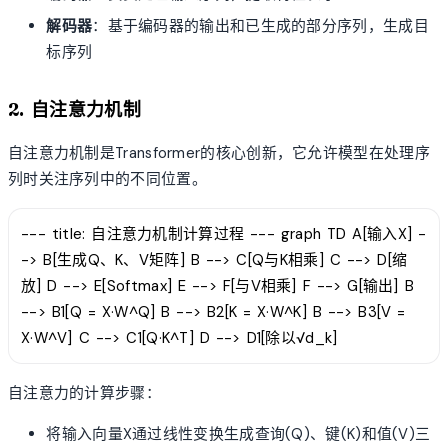
解码器
：基于编码器的输出和已生成的部分序列，生成目
标序列
2. 自注意力机制
自注意力机制是Transformer的核心创新，它允许模型在处理序
列时关注序列中的不同位置。
--- title: 自注意力机制计算过程 --- graph TD A[输入X] -
-> B[生成Q、K、V矩阵] B --> C[Q与K相乘] C --> D[缩
放] D --> E[Softmax] E --> F[与V相乘] F --> G[输出] B
--> B1[Q = X·W^Q] B --> B2[K = X·W^K] B --> B3[V =
X·W^V] C --> C1[Q·K^T] D --> D1[除以√d_k]
自注意力的计算步骤：
将输入向量X通过线性变换生成查询(Q)、键(K)和值(V)三