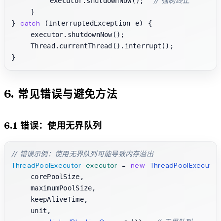
// 强制终止
        executor.shutdownNow();  
    }

catch
} 
 (InterruptedException e) {

    executor.shutdownNow();

    Thread.currentThread().interrupt();

6. 常见错误与避免方法
6.1 错误：使用无界队列
// 错误示例：使用无界队列可能导致内存溢出
ThreadPoolExecutor
executor
=
new
ThreadPoolExecutor
    corePoolSize, 

    maximumPoolSize, 

    keepAliveTime, 

    unit, 
