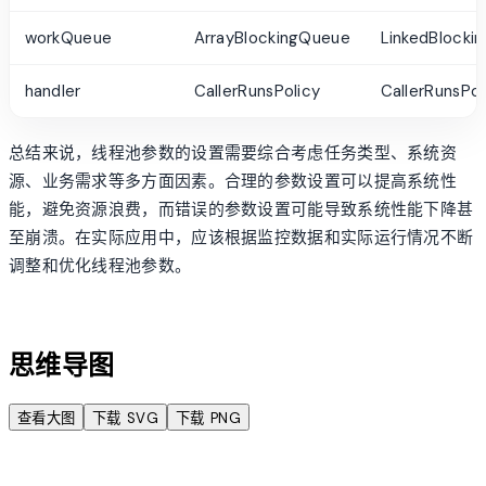
workQueue
ArrayBlockingQueue
LinkedBlocki
handler
CallerRunsPolicy
CallerRunsPol
总结来说，线程池参数的设置需要综合考虑任务类型、系统资
源、业务需求等多方面因素。合理的参数设置可以提高系统性
能，避免资源浪费，而错误的参数设置可能导致系统性能下降甚
至崩溃。在实际应用中，应该根据监控数据和实际运行情况不断
调整和优化线程池参数。
account_tree
思维导图
查看大图
下载 SVG
下载 PNG