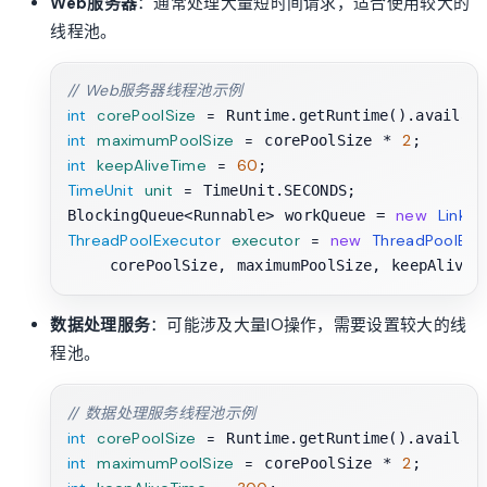
Web服务器
：通常处理大量短时间请求，适合使用较大的
线程池。
// Web服务器线程池示例
int
corePoolSize
=
 Runtime.getRuntime().availab
int
maximumPoolSize
=
2
 corePoolSize * 
int
keepAliveTime
=
60
TimeUnit
unit
=
 TimeUnit.SECONDS;

new
Linke
BlockingQueue<Runnable> workQueue = 
ThreadPoolExecutor
executor
=
new
ThreadPoolExe
数据处理服务
：可能涉及大量IO操作，需要设置较大的线
程池。
// 数据处理服务线程池示例
int
corePoolSize
=
 Runtime.getRuntime().availab
int
maximumPoolSize
=
2
 corePoolSize * 