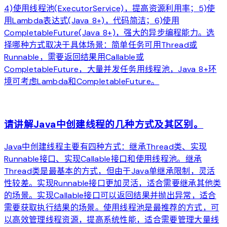
4)使用线程池(ExecutorService)，提高资源利用率；5)使
用Lambda表达式(Java 8+)，代码简洁；6)使用
CompletableFuture(Java 8+)，强大的异步编程能力。选
择哪种方式取决于具体场景：简单任务可用Thread或
Runnable，需要返回结果用Callable或
CompletableFuture，大量并发任务用线程池，Java 8+环
境可考虑Lambda和CompletableFuture。
arrow_forward
请讲解Java中创建线程的几种方式及其区别。
Java中创建线程主要有四种方式：继承Thread类、实现
Runnable接口、实现Callable接口和使用线程池。继承
Thread类是最基本的方式，但由于Java单继承限制，灵活
性较差。实现Runnable接口更加灵活，适合需要继承其他类
的场景。实现Callable接口可以返回结果并抛出异常，适合
需要获取执行结果的场景。使用线程池是最推荐的方式，可
以高效管理线程资源，提高系统性能，适合需要管理大量线