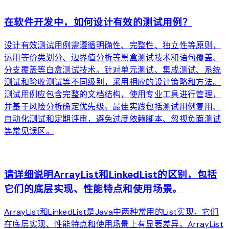
在软件开发中，如何设计有效的测试用例？
设计有效测试用例需遵循明确性、完整性、独立性等原则，
运用等价类划分、边界值分析等黑盒测试技术和语句覆盖、
分支覆盖等白盒测试技术。针对单元测试、集成测试、系统
测试和验收测试等不同级别，采用相应的设计策略和方法。
测试用例应包含完整的文档结构，使用专业工具进行管理，
并基于风险分析确定优先级。最佳实践包括测试用例复用、
自动化测试和定期评审，避免过度依赖脚本、忽视负面测试
等常见误区。
arrow_forward
请详细说明ArrayList和LinkedList的区别，包括
它们的底层实现、性能特点和使用场景。
ArrayList和LinkedList是Java中两种常用的List实现，它们
在底层实现、性能特点和使用场景上有显著差异。ArrayList