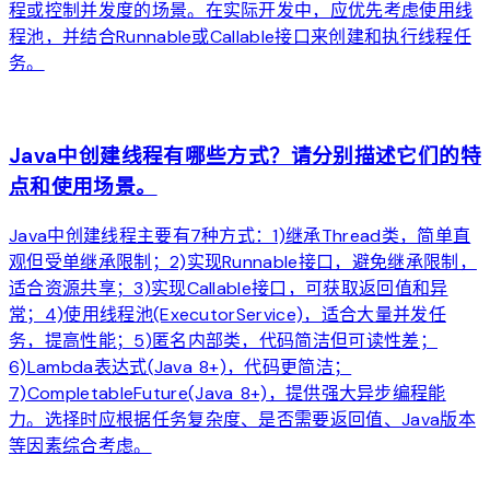
程或控制并发度的场景。在实际开发中，应优先考虑使用线
程池，并结合Runnable或Callable接口来创建和执行线程任
务。
arrow_forward
Java中创建线程有哪些方式？请分别描述它们的特
点和使用场景。
Java中创建线程主要有7种方式：1)继承Thread类，简单直
观但受单继承限制；2)实现Runnable接口，避免继承限制，
适合资源共享；3)实现Callable接口，可获取返回值和异
常；4)使用线程池(ExecutorService)，适合大量并发任
务，提高性能；5)匿名内部类，代码简洁但可读性差；
6)Lambda表达式(Java 8+)，代码更简洁；
7)CompletableFuture(Java 8+)，提供强大异步编程能
力。选择时应根据任务复杂度、是否需要返回值、Java版本
等因素综合考虑。
arrow_forward