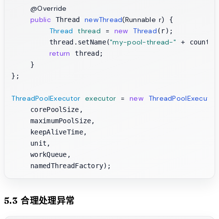
@Override
public
newThread
(Runnable r)
 Thread 
 {

Thread
thread
=
new
Thread
(r);

"my-pool-thread-"
        thread.setName(
 + counter
return
 thread;

    }

};

ThreadPoolExecutor
executor
=
new
ThreadPoolExecutor
    corePoolSize, 

    maximumPoolSize, 

    keepAliveTime, 

    unit, 

    workQueue,

5.3 合理处理异常