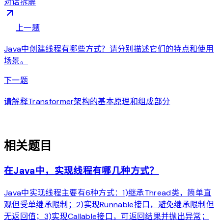
对话拆解
arrow_back
上一题
Java中创建线程有哪些方式？请分别描述它们的特点和使用
场景。
arrow_forward
下一题
请解释Transformer架构的基本原理和组成部分
auto_awesome
相关题目
在Java中，实现线程有哪几种方式？
Java中实现线程主要有6种方式：1)继承Thread类，简单直
观但受单继承限制；2)实现Runnable接口，避免继承限制但
无返回值；3)实现Callable接口，可返回结果并抛出异常；