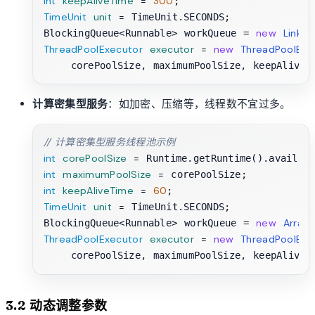
int
keepAliveTime
=
300
TimeUnit
unit
=
 TimeUnit.SECONDS;

new
Linke
BlockingQueue<Runnable> workQueue = 
ThreadPoolExecutor
executor
=
new
ThreadPoolExe
计算密集型服务
：如加密、压缩等，线程数不宜过多。
// 计算密集型服务线程池示例
int
corePoolSize
=
 Runtime.getRuntime().availab
int
maximumPoolSize
=
int
keepAliveTime
=
60
TimeUnit
unit
=
 TimeUnit.SECONDS;

new
Array
BlockingQueue<Runnable> workQueue = 
ThreadPoolExecutor
executor
=
new
ThreadPoolExe
3.2 动态调整参数