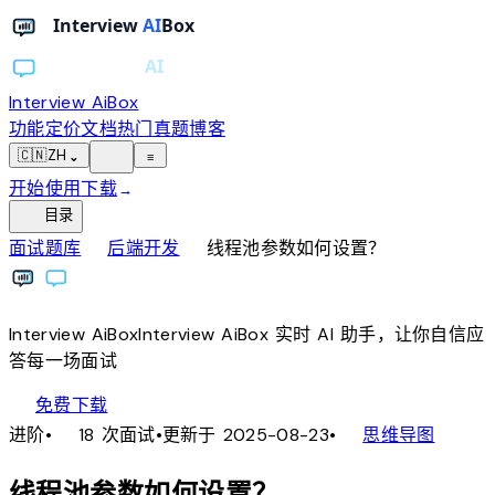
Interview AiBox
功能
定价
文档
热门真题
博客
light_mode
🇨🇳
ZH
⌄
≡
开始使用
下载
→
toc
目录
chevron_right
chevron_right
面试题库
后端开发
线程池参数如何设置？
Interview
AiBox
Interview
AiBox
实时 AI 助手，让你自信应
答每一场面试
download
免费下载
local_fire_department
account_tree
进阶
•
18 次面试
•
更新于 2025-08-23
•
思维导图
线程池参数如何设置？