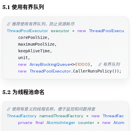
5.1 使用有界队列
// 推荐使用有界队列，防止资源耗尽
ThreadPoolExecutor
executor
=
new
ThreadPoolExecutor
    corePoolSize, 

    maximumPoolSize, 

    keepAliveTime, 

    unit, 

new
ArrayBlockingQueue
1000
// 有界队列
<>(
),  
new
ThreadPoolExecutor
/
.CallerRunsPolicy());  
5.2 为线程池命名
// 使用有意义的线程名称，便于监控和问题排查
ThreadFactory
namedThreadFactory
=
new
ThreadFactor
private
final
AtomicInteger
counter
=
new
AtomicI