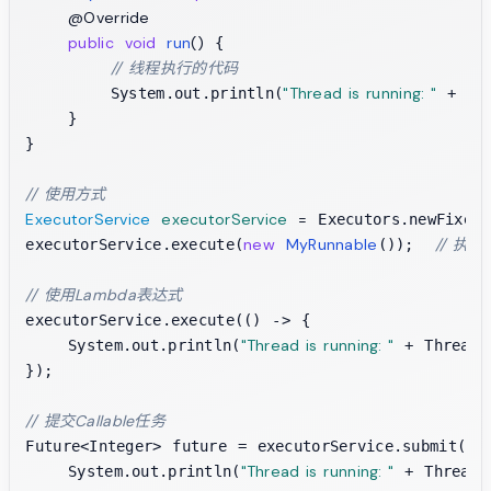
@Override
public
void
run
()
 {

// 线程执行的代码
"Thread is running: "
        System.out.println(
 + Thr
    }

}

// 使用方式
ExecutorService
executorService
=
 Executors.newFixedT
new
MyRunnable
// 执行
executorService.execute(
());  
// 使用Lambda表达式
executorService.execute(() -> {

"Thread is running: "
    System.out.println(
 + Thread.
});

// 提交Callable任务
Future<Integer> future = executorService.submit(() 
"Thread is running: "
    System.out.println(
 + Thread.