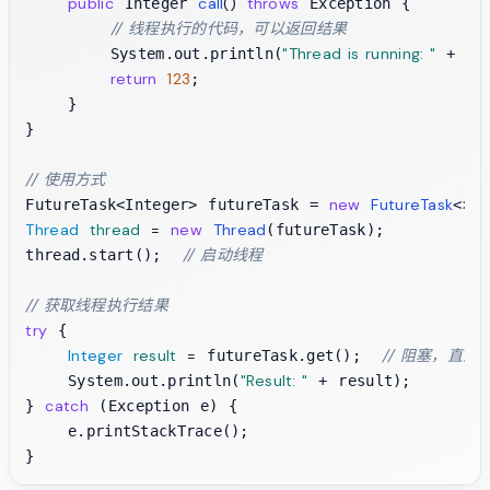
public
call
()
throws
 Integer 
 Exception {

// 线程执行的代码，可以返回结果
"Thread is running: "
        System.out.println(
 + Thr
return
123
;

    }

}

// 使用方式
new
FutureTask
FutureTask<Integer> futureTask = 
<>(
Thread
thread
=
new
Thread
(futureTask);

// 启动线程
thread.start();  
// 获取线程执行结果
try
 {

Integer
result
=
// 阻塞，直
 futureTask.get();  
"Result: "
    System.out.println(
 + result);

catch
} 
 (Exception e) {

    e.printStackTrace();
