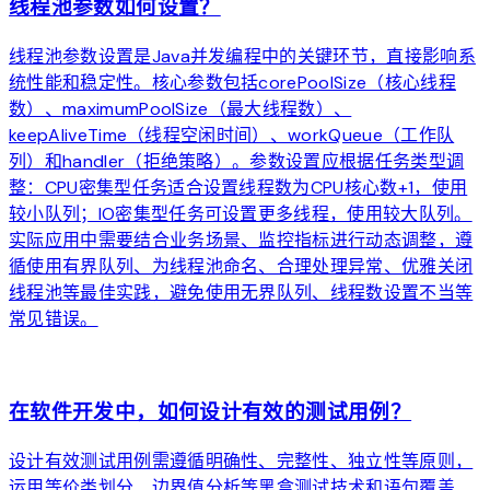
线程池参数如何设置？
线程池参数设置是Java并发编程中的关键环节，直接影响系
统性能和稳定性。核心参数包括corePoolSize（核心线程
数）、maximumPoolSize（最大线程数）、
keepAliveTime（线程空闲时间）、workQueue（工作队
列）和handler（拒绝策略）。参数设置应根据任务类型调
整：CPU密集型任务适合设置线程数为CPU核心数+1，使用
较小队列；IO密集型任务可设置更多线程，使用较大队列。
实际应用中需要结合业务场景、监控指标进行动态调整，遵
循使用有界队列、为线程池命名、合理处理异常、优雅关闭
线程池等最佳实践，避免使用无界队列、线程数设置不当等
常见错误。
arrow_forward
在软件开发中，如何设计有效的测试用例？
设计有效测试用例需遵循明确性、完整性、独立性等原则，
运用等价类划分、边界值分析等黑盒测试技术和语句覆盖、