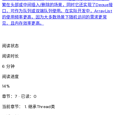
繁在头部或中间插入/删除的场景，同时它还实现了Deque接
口，可作为队列或双端队列使用。在实际开发中，ArrayList
的使用频率更高，因为大多数场景下随机访问的需求更常
见，且内存效率更高。
arrow_forward
阅读状态
阅读时长
6 分钟
阅读进度
14
%
章节：7 · 已读：0
当前章节：
1. 继承Thread类