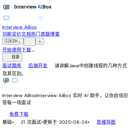
Interview AiBox
功能
定价
文档
热门真题
博客
light_mode
🇨🇳
ZH
⌄
≡
开始使用
下载
→
toc
目录
chevron_right
chevron_right
面试题库
后端开发
请讲解Java中创建线程的几种方式
及其区别。
Interview
AiBox
Interview
AiBox
实时 AI 助手，让你自信应
答每一场面试
download
免费下载
local_fire_department
account_tree
基础
•
21 次面试
•
更新于 2025-08-24
•
思维导图