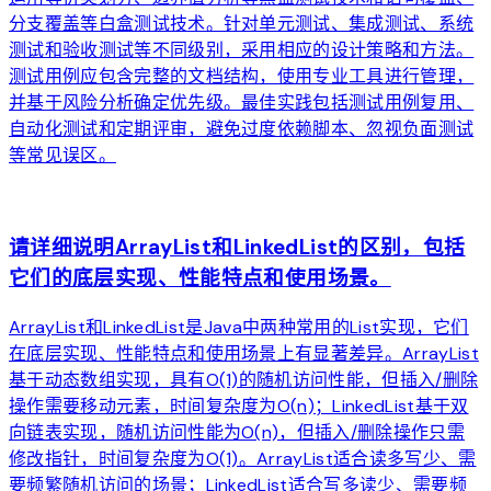
分支覆盖等白盒测试技术。针对单元测试、集成测试、系统
测试和验收测试等不同级别，采用相应的设计策略和方法。
测试用例应包含完整的文档结构，使用专业工具进行管理，
并基于风险分析确定优先级。最佳实践包括测试用例复用、
自动化测试和定期评审，避免过度依赖脚本、忽视负面测试
等常见误区。
arrow_forward
请详细说明ArrayList和LinkedList的区别，包括
它们的底层实现、性能特点和使用场景。
ArrayList和LinkedList是Java中两种常用的List实现，它们
在底层实现、性能特点和使用场景上有显著差异。ArrayList
基于动态数组实现，具有O(1)的随机访问性能，但插入/删除
操作需要移动元素，时间复杂度为O(n)；LinkedList基于双
向链表实现，随机访问性能为O(n)，但插入/删除操作只需
修改指针，时间复杂度为O(1)。ArrayList适合读多写少、需
要频繁随机访问的场景；LinkedList适合写多读少、需要频