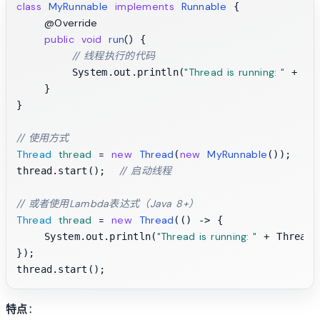
class
MyRunnable
implements
Runnable
 {

@Override
public
void
run
()
 {

// 线程执行的代码
"Thread is running: "
        System.out.println(
 + Thr
    }

}

// 使用方式
Thread
thread
=
new
Thread
new
MyRunnable
(
());

// 启动线程
thread.start();  
// 或者使用Lambda表达式（Java 8+）
Thread
thread
=
new
Thread
(() -> {

"Thread is running: "
    System.out.println(
 + Thread.
});

特点
：