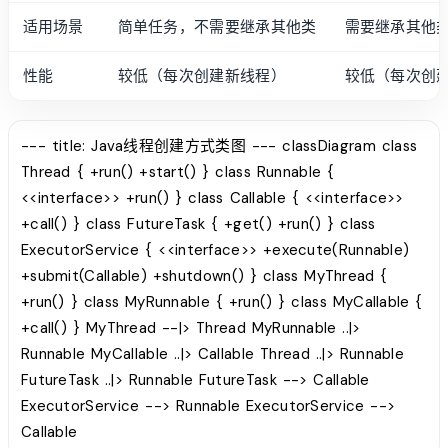
适用场景
简单任务，不需要继承其他类
需要继承其他
性能
较低（每次创建新线程）
较低（每次创
--- title: Java线程创建方式类图 --- classDiagram class
Thread { +run() +start() } class Runnable {
<<interface>> +run() } class Callable { <<interface>>
+call() } class FutureTask { +get() +run() } class
ExecutorService { <<interface>> +execute(Runnable)
+submit(Callable) +shutdown() } class MyThread {
+run() } class MyRunnable { +run() } class MyCallable {
+call() } MyThread --|> Thread MyRunnable ..|>
Runnable MyCallable ..|> Callable Thread ..|> Runnable
FutureTask ..|> Runnable FutureTask --> Callable
ExecutorService --> Runnable ExecutorService -->
Callable