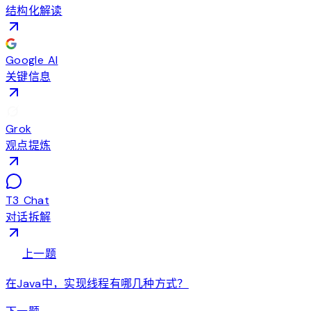
结构化解读
Google AI
关键信息
Grok
观点提炼
T3 Chat
对话拆解
arrow_back
上一题
在Java中，实现线程有哪几种方式？