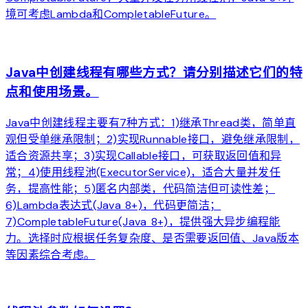
境可考虑Lambda和CompletableFuture。
arrow_forward
Java中创建线程有哪些方式？请分别描述它们的特
点和使用场景。
Java中创建线程主要有7种方式：1)继承Thread类，简单直
观但受单继承限制；2)实现Runnable接口，避免继承限制，
适合资源共享；3)实现Callable接口，可获取返回值和异
常；4)使用线程池(ExecutorService)，适合大量并发任
务，提高性能；5)匿名内部类，代码简洁但可读性差；
6)Lambda表达式(Java 8+)，代码更简洁；
7)CompletableFuture(Java 8+)，提供强大异步编程能
力。选择时应根据任务复杂度、是否需要返回值、Java版本
等因素综合考虑。
arrow_forward