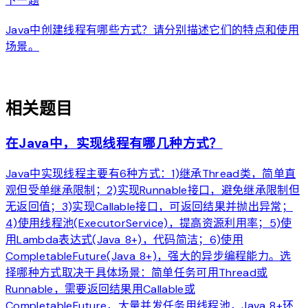
arrow_forward
下一题
Java中创建线程有哪些方式？请分别描述它们的特点和使用
场景。
auto_awesome
相关题目
在Java中，实现线程有哪几种方式？
Java中实现线程主要有6种方式：1)继承Thread类，简单直
观但受单继承限制；2)实现Runnable接口，避免继承限制但
无返回值；3)实现Callable接口，可返回结果并抛出异常；
4)使用线程池(ExecutorService)，提高资源利用率；5)使
用Lambda表达式(Java 8+)，代码简洁；6)使用
CompletableFuture(Java 8+)，强大的异步编程能力。选
择哪种方式取决于具体场景：简单任务可用Thread或
Runnable，需要返回结果用Callable或
CompletableFuture，大量并发任务用线程池，Java 8+环