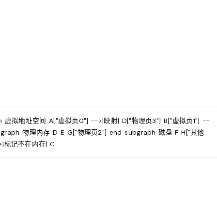
h 虚拟地址空间 A["虚拟页0"] -->|映射| D["物理页3"] B["虚拟页1"] --
ubgraph 物理内存 D E G["物理页2"] end subgraph 磁盘 F H["其他
-->|标记不在内存| C