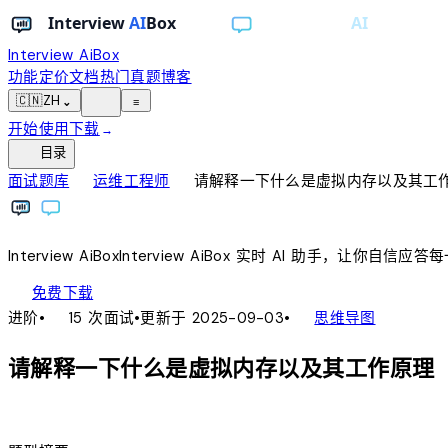
Interview AiBox
功能
定价
文档
热门真题
博客
light_mode
🇨🇳
ZH
⌄
≡
开始使用
下载
→
toc
目录
chevron_right
chevron_right
面试题库
运维工程师
请解释一下什么是虚拟内存以及其工
Interview
AiBox
Interview
AiBox
实时 AI 助手，让你自信应答
download
免费下载
local_fire_department
account_tree
进阶
•
15 次面试
•
更新于 2025-09-03
•
思维导图
请解释一下什么是虚拟内存以及其工作原理
lightbulb