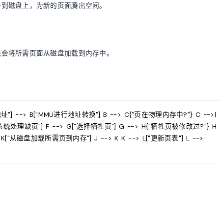
移到磁盘上，为新的页面腾出空间。
统会将所需页面从磁盘加载到内存中。
址"] --> B["MMU进行地址转换"] B --> C{"页在物理内存中?"} C -->|
作系统处理缺页"] F --> G["选择牺牲页"] G --> H{"牺牲页被修改过?"} H
> K["从磁盘加载所需页到内存"] J --> K K --> L["更新页表"] L -->