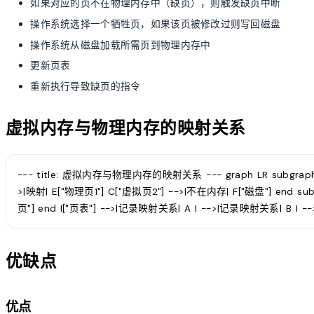
如果对应的页不在物理内存中（缺页），则触发缺页中断
操作系统选择一个牺牲页，如果该页被修改过则写回磁盘
操作系统从磁盘加载所需页到物理内存中
更新页表
重新执行导致缺页的指令
虚拟内存与物理内存的映射关系
--- title: 虚拟内存与物理内存的映射关系 --- graph LR subgrap
>|映射| E["物理页1"] C["虚拟页2"] -->|不在内存| F["磁盘"] end s
页"] end I["页表"] -->|记录映射关系| A I -->|记录映射关系| B I 
优缺点
优点