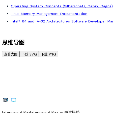
Operating System Concepts (Silberschatz, Galvin, Gagne)
Linux Memory Management Documentation
Intel® 64 and IA-32 Architectures Software Developer Ma
account_tree
思维导图
查看大图
下载 SVG
下载 PNG
Interview
AiBox
Interview
AiBox
— 面试搭档