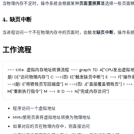
当物理内存不足时，操作系统会根据某种
页面置换算法
选择一些页面
4. 缺页中断
当进程访问一个不在物理内存中的页面时，会触发
缺页中断
，操作系
工作流程
--- title: 虚拟内存地址转换流程 --- graph TD A["CPU发出虚拟地
是| D["访问物理内存"] C -->|否| E["触发缺页中断"] E --> F["操
-->|是| I["将牺牲页写回磁盘"] H -->|否| J["直接覆盖牺牲页"] I --
M["重新执行指令"] M --> B D --> N["完成内存访问"]
程序访问一个虚拟地址
MMU使用页表将虚拟地址转换为物理地址
如果对应的页在物理内存中，则直接访问