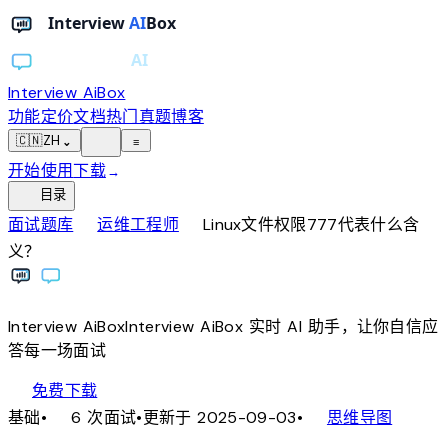
Interview AiBox
功能
定价
文档
热门真题
博客
light_mode
🇨🇳
ZH
⌄
≡
开始使用
下载
→
toc
目录
chevron_right
chevron_right
面试题库
运维工程师
Linux文件权限777代表什么含
义？
Interview
AiBox
Interview
AiBox
实时 AI 助手，让你自信应
答每一场面试
download
免费下载
local_fire_department
account_tree
基础
•
6 次面试
•
更新于 2025-09-03
•
思维导图