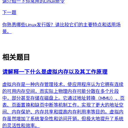
请介绍一下你常用的Linux命令
arrow_forward
下一题
你熟悉哪些Linux发行版？请比较它们的主要特点和适用场
景。
auto_awesome
相关题目
请解释一下什么是虚拟内存以及其工作原理
虚拟内存是一种内存管理技术，使应用程序认为它拥有连续
的可用内存空间，而实际上物理内存可能分散在多个片段
中，部分甚至存储在磁盘上。它通过地址转换（MMU）、页
表、页面置换和缺页中断等机制工作，实现了更大的地址空
间、内存保护、内存共享和提高内存利用率等目的。虚拟内
存虽然增加了系统复杂性和访问开销，但极大地提升了系统
的灵活性和效率。