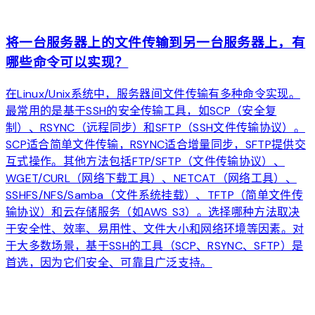
arrow_forward
将一台服务器上的文件传输到另一台服务器上，有
哪些命令可以实现？
在Linux/Unix系统中，服务器间文件传输有多种命令实现。
最常用的是基于SSH的安全传输工具，如SCP（安全复
制）、RSYNC（远程同步）和SFTP（SSH文件传输协议）。
SCP适合简单文件传输，RSYNC适合增量同步，SFTP提供交
互式操作。其他方法包括FTP/SFTP（文件传输协议）、
WGET/CURL（网络下载工具）、NETCAT（网络工具）、
SSHFS/NFS/Samba（文件系统挂载）、TFTP（简单文件传
输协议）和云存储服务（如AWS S3）。选择哪种方法取决
于安全性、效率、易用性、文件大小和网络环境等因素。对
于大多数场景，基于SSH的工具（SCP、RSYNC、SFTP）是
首选，因为它们安全、可靠且广泛支持。
arrow_forward