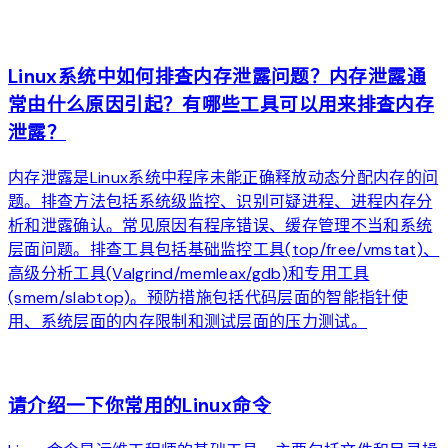
arrow_forward
Linux系统中如何排查内存泄露问题？内存泄露通
常由什么原因引起？有哪些工具可以用来排查内存
泄露？
内存泄露是Linux系统中程序未能正确释放动态分配内存的问
题。排查方法包括系统级监控、识别可疑进程、进程内存分
析和泄露确认。常见原因有程序错误、缓存管理不当和系统
层面问题。排查工具包括基础监控工具(top/free/vmstat)、
高级分析工具(Valgrind/memleax/gdb)和专用工具
(smem/slabtop)。预防措施包括代码层面的智能指针使
用、系统层面的内存限制和测试层面的压力测试。
arrow_forward
请介绍一下你常用的Linux命令