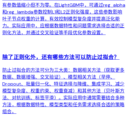
有参数值缩小但不为零。在LightGBM中，可通过reg_alpha
和reg_lambda参数控制L1和L2正则化强度，这些参数影响
叶子节点权重的计算，有效控制模型复杂度并提高泛化能
力。实际应用中，应根据数据特性和问题需求选择合适的正
则化方法，并通过交叉验证等手段优化参数设置。
arrow_forward
除了正则化外，还有哪些方法可以防止过拟合？
防止过拟合的方法可分为三大类：数据相关方法（获取更多
数据、数据增强、交叉验证）、模型相关方法（早停、
Dropout、批量归一化、特征选择与降维、集成学习、减少
模型复杂度、权重约束、权重衰减）和其他方法（贝叶斯方
法、对抗训练、标签平滑）。实际应用中通常需要结合多种
方法，根据数据特性、模型类型和任务需求选择合适的策略
组合。
arrow_forward