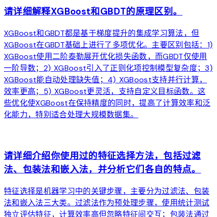
请详细解释XGBoost和GBDT的原理区别。
XGBoost和GBDT都是基于梯度提升的集成学习算法，但
XGBoost在GBDT基础上进行了多项优化。主要区别包括：1)
XGBoost使用二阶泰勒展开优化损失函数，而GBDT仅使用
一阶导数；2) XGBoost引入了正则化项控制模型复杂度；3)
XGBoost能自动处理缺失值；4) XGBoost支持并行计算，
效率更高；5) XGBoost更灵活，支持自定义目标函数。这
些优化使XGBoost在保持精度的同时，提高了计算效率和泛
化能力，特别适合处理大规模数据集。
arrow_forward
请详细介绍你使用过的特征选择方法，包括过滤
法、包装法和嵌入法，并分析它们各自的特点。
特征选择是机器学习中的关键步骤，主要分为过滤法、包装
法和嵌入法三大类。过滤法作为预处理步骤，使用统计测试
独立评估特征，计算效率高但忽略特征间交互；包装法通过