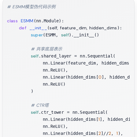
# ESMM模型伪代码示例
class
ESMM
(nn.Module):

def
__init__
self, feature_dim, hidden_dims
(
):

super
self
(ESMM, 
).__init__()

# 共享底层表示
self
.shared_layer = nn.Sequential(

0
            nn.Linear(feature_dim, hidden_dims[
]
            nn.ReLU(),

0
            nn.Linear(hidden_dims[
], hidden_dim
            nn.ReLU()

        )

# CTR塔
self
.ctr_tower = nn.Sequential(

1
            nn.Linear(hidden_dims[
], hidden_dims
            nn.ReLU(),

2
2
1
            nn.Linear(hidden_dims[
]//
, 
),
