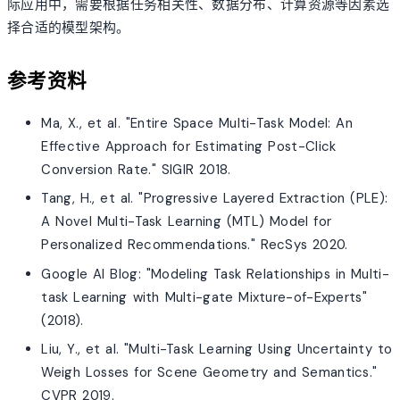
际应用中，需要根据任务相关性、数据分布、计算资源等因素选
择合适的模型架构。
参考资料
Ma, X., et al. "Entire Space Multi-Task Model: An
Effective Approach for Estimating Post-Click
Conversion Rate." SIGIR 2018.
Tang, H., et al. "Progressive Layered Extraction (PLE):
A Novel Multi-Task Learning (MTL) Model for
Personalized Recommendations." RecSys 2020.
Google AI Blog: "Modeling Task Relationships in Multi-
task Learning with Multi-gate Mixture-of-Experts"
(2018).
Liu, Y., et al. "Multi-Task Learning Using Uncertainty to
Weigh Losses for Scene Geometry and Semantics."
CVPR 2019.