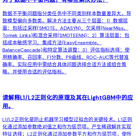
数据不平衡问题指分类任务中不同类别样本数量差异大，导
致模型偏向多数类。解决方法主要从三个层面：1）数据层
面：包括过采样(SMOTE、ADASYN)、欠采样(NearMiss、
Tomek Links)和混合采样(SMOTEENN)；2）算法层面：包
括成本敏感学习、集成方法(EasyEnsemble、
BalanceCascade)和特定算法调整；3）评估指标选择：使
用精确率、召回率、F1分数、PR曲线、ROC-AUC等代替准
确率。实际应用中需结合具体问题选择合适方法或组合策
略，并使用合适的评估指标。
arrow_forward
请解释L1/L2正则化的原理及其在LightGBM中的应
用。
L1/L2正则化是防止机器学习模型过拟合的关键技术。L1正则
化通过添加参数绝对值之和作为惩罚项，产生稀疏解并实现
特征选择；L2正则化通过添加参数平方和作为惩罚项，使所