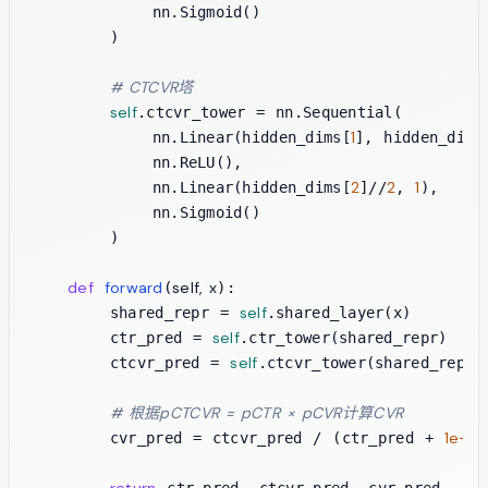
            nn.Sigmoid()

        )

# CTCVR塔
self
.ctcvr_tower = nn.Sequential(

1
            nn.Linear(hidden_dims[
], hidden_dims
            nn.ReLU(),

2
2
1
            nn.Linear(hidden_dims[
]//
, 
),

            nn.Sigmoid()

        )

def
forward
self, x
(
):

self
        shared_repr = 
.shared_layer(x)

self
        ctr_pred = 
.ctr_tower(shared_repr)

self
        ctcvr_pred = 
.ctcvr_tower(shared_repr)

# 根据pCTCVR = pCTR × pCVR计算CVR
1e-8
        cvr_pred = ctcvr_pred / (ctr_pred + 
)