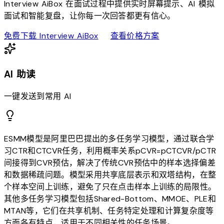
Interview AiBox 在面试过程中提供实时屏幕提示、AI 模拟
面试和智能复盘，让你每一次回答都更有信心。
download
sell
免费下载 Interview AiBox
查看价格方案
AI 助读
一键发送到常用 AI
ESMM模型是阿里巴巴提出的多任务学习模型，通过联合学
习CTR和CTCVR任务，利用概率关系pCVR=pCTCVR/pCTR
间接得到CVR预估，解决了传统CVR预估中的样本选择偏差
和数据稀疏问题。模型采用共享底层表示和双塔结构，在整
个样本空间上训练，避免了只在点击样本上训练的局限性。
其他多任务学习模型包括Shared-Bottom、MMOE、PLE和
MTAN等，它们在共享机制、任务特定处理和计算复杂度等
方面各有特点，适用于不同相关性的任务场景。