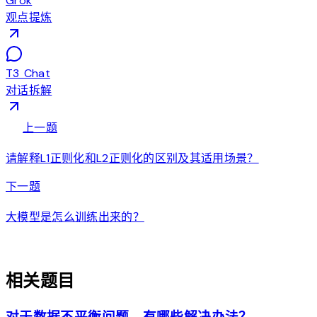
Grok
观点提炼
T3 Chat
对话拆解
arrow_back
上一题
请解释L1正则化和L2正则化的区别及其适用场景？
arrow_forward
下一题
大模型是怎么训练出来的？
auto_awesome
相关题目
对于数据不平衡问题，有哪些解决办法？