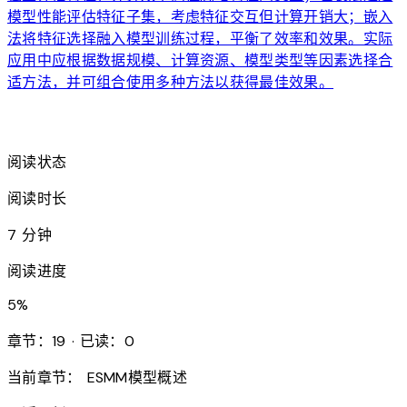
模型性能评估特征子集，考虑特征交互但计算开销大；嵌入
法将特征选择融入模型训练过程，平衡了效率和效果。实际
应用中应根据数据规模、计算资源、模型类型等因素选择合
适方法，并可组合使用多种方法以获得最佳效果。
arrow_forward
阅读状态
阅读时长
7 分钟
阅读进度
5
%
章节：19 · 已读：0
当前章节：
ESMM模型概述