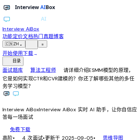
Interview AiBox
功能
定价
文档
热门真题
博客
light_mode
🇨🇳
ZH
⌄
≡
开始使用
下载
→
toc
目录
chevron_right
chevron_right
面试题库
算法工程师
请详细介绍ESMM模型的原理，
它是如何实现CTR和CVR建模的？你还了解哪些其他的多任
务学习模型？
Interview
AiBox
Interview
AiBox
实时 AI 助手，让你自信应
答每一场面试
download
免费下载
local_fire_department
account_tree
高阶
•
4 次面试
•
更新于 2025-09-05
•
思维导图