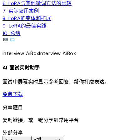
6. LoRA与其他微调方法的比较
7. 实际应用案例
8. LoRA的变体和扩展
9. LoRA的最佳实践
10. 总结
Interview
AiBox
Interview
AiBox
AI 面试实时助手
面试中屏幕实时显示参考回答，帮你打磨表达。
download
免费下载
分享题目
复制链接，或一键分享到常用平台
外部分享