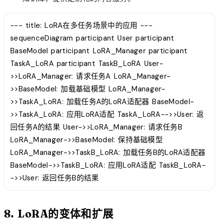
--- title: LoRA在多任务场景中的应用 ---
sequenceDiagram participant User participant
BaseModel participant LoRA_Manager participant
TaskA_LoRA participant TaskB_LoRA User-
>>LoRA_Manager: 请求任务A LoRA_Manager-
>>BaseModel: 加载基础模型 LoRA_Manager-
>>TaskA_LoRA: 加载任务A的LoRA适配器 BaseModel-
>>TaskA_LoRA: 应用LoRA适配 TaskA_LoRA-->>User: 返
回任务A的结果 User->>LoRA_Manager: 请求任务B
LoRA_Manager->>BaseModel: 保持基础模型
LoRA_Manager->>TaskB_LoRA: 加载任务B的LoRA适配器
BaseModel->>TaskB_LoRA: 应用LoRA适配 TaskB_LoRA-
->>User: 返回任务B的结果
8. LoRA的变体和扩展