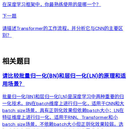
在深度学习框架中，你最熟练使用的是哪一个？
arrow_forward
下一题
请描述Transformer的工作流程，并分析它与CNN的主要区
别？
auto_awesome
相关题目
请比较批量归一化(BN)和层归一化(LN)的原理和适
用场景？
批量归一化(BN)和层归一化(LN)是深度学习中两种重要的归
一化技术。BN在batch维度上进行归一化，适用于CNN和大
batch size场景，具有正则化效果但依赖batch大小；LN在
特征维度上进行归一化，适用于RNN、Transformer和小
batch size场景，不依赖batch大小但正则化效果较弱。选