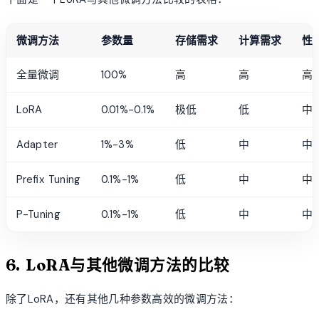
微调方法
参数量
存储需求
计算需求
性
全量微调
100%
高
高
高
LoRA
0.01%-0.1%
极低
低
中
Adapter
1%-3%
低
中
中
Prefix Tuning
0.1%-1%
低
中
中
P-Tuning
0.1%-1%
低
中
中
6. LoRA与其他微调方法的比较
除了LoRA，还有其他几种参数高效的微调方法：