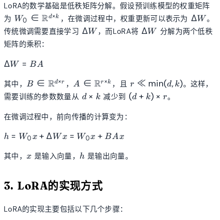
LoRA的数学基础是低秩矩阵分解。假设预训练模型的权重矩阵
W_0 \in
\Delta
×
∈
R
Δ
d
k
为
，在微调过程中，权重更新可以表示为
。
W
W
0
\mathbb{R}^{d
W
\Delta
\Delta
Δ
Δ
传统微调需要直接学习
，而LoRA将
分解为两个低秩
W
W
\times k}
W
W
矩阵的乘积：
\Delta
Δ
=
W
B
A
W =
B \in
A \in
r \ll
×
×
BA
∈
R
∈
R
≪
min
(
,
)
d
r
r
k
其中，
，
，且
。这样，
B
A
r
d
k
\mathbb{R}^{d
\mathbb{R}^{r
\min(d,
d
(d +
×
(
+
)
×
需要训练的参数数量从
减少到
。
d
k
d
k
r
\times r}
\times k}
k)
\times
k)
k
\times
在微调过程中，前向传播的计算变为：
r
h =
=
+
Δ
=
+
h
W
x
W
x
W
x
B
A
x
0
0
W_0x
x
h
+
其中，
是输入向量，
是输出向量。
x
h
\Delta
Wx =
3. LoRA的实现方式
W_0x
+ BAx
LoRA的实现主要包括以下几个步骤：