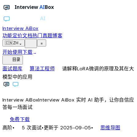
Interview AiBox
功能
定价
文档
热门真题
博客
light_mode
🇨🇳
ZH
⌄
≡
开始使用
下载
→
toc
目录
chevron_right
chevron_right
面试题库
算法工程师
请解释LoRA微调的原理及其在大
模型中的应用
Interview
AiBox
Interview
AiBox
实时 AI 助手，让你自信应
答每一场面试
download
免费下载
local_fire_department
account_tree
高阶
•
5 次面试
•
更新于 2025-09-05
•
思维导图