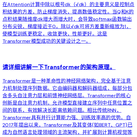
在Attention计算中除以根号dk（√dk）的主要意义是控制点
积结果的方差，防止梯度消失，提高数值稳定性。当Q和K的
点积结果随维度dk增大而增大时，会导致softmax函数输出
分布尖锐，梯度接近于0。除以√dk可将方差重新缩放为1，
使模型训练更稳定，收敛更快，性能更好。这是
Transformer模型成功的关键设计之一。
arrow_forward
请详细讲解一下Transformer的架构原理。
Transformer是一种革命性的神经网络架构，完全基于注意
力机制处理序列数据。它由编码器和解码器组成，每部分包
含多头自注意力层和前馈神经网络层。Transformer的核心
创新是自注意力机制，允许模型直接建立序列中任意位置之
间的联系，有效解决长距离依赖问题。相比传统RNN，
Transformer具有并行计算能力强、训练效率高的优势。自
2017年提出以来，Transformer及其变体(如BERT、GPT)已
成为自然语言处理领域的主流架构，并扩展到计算机视觉等