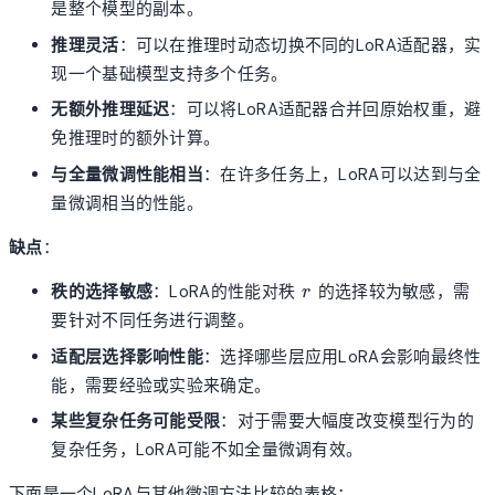
是整个模型的副本。
推理灵活
：可以在推理时动态切换不同的LoRA适配器，实
现一个基础模型支持多个任务。
无额外推理延迟
：可以将LoRA适配器合并回原始权重，避
免推理时的额外计算。
与全量微调性能相当
：在许多任务上，LoRA可以达到与全
量微调相当的性能。
缺点
：
r
秩的选择敏感
：LoRA的性能对秩
的选择较为敏感，需
r
要针对不同任务进行调整。
适配层选择影响性能
：选择哪些层应用LoRA会影响最终性
能，需要经验或实验来确定。
某些复杂任务可能受限
：对于需要大幅度改变模型行为的
复杂任务，LoRA可能不如全量微调有效。
下面是一个LoRA与其他微调方法比较的表格：