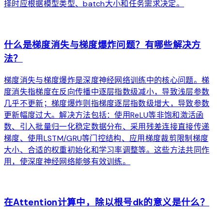
择时应根据模型类型、batch大小和任务需求决定。
arrow_forward
什么是梯度消失与梯度爆炸问题？有哪些解决方
法？
梯度消失与梯度爆炸是深度神经网络训练中的核心问题。梯
度消失指梯度在反向传播中逐层指数级减小，导致浅层参数
几乎不更新；梯度爆炸则指梯度逐层指数级增大，导致参数
更新幅度过大。解决方法包括：使用ReLU等非饱和激活函
数、引入批量归一化稳定数据分布、采用残差连接直接传递
梯度、使用LSTM/GRU等门控结构、应用梯度裁剪限制梯度
大小、合适的权重初始化和学习率调整等。这些方法共同作
用，使深度神经网络能够有效训练。
arrow_forward
在Attention计算中，除以根号dk的意义是什么？