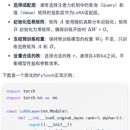
选择适配层
：通常选择注意力机制中的查询（Query）和
值（Value）矩阵的投影层作为LoRA适配层。
A
初始化低秩矩阵
：矩阵
使用随机高斯分布初始化，矩阵
A
B
\Delta
Δ
=
0
初始化为零矩阵，确保训练开始时
。
B
W
W =
W_0
冻结预训练权重
：保持预训练模型的权重
不变，只训
W
0
0
A
B
练低秩矩阵
和
。
A
B
r
设置合适的秩
：选择合适的秩
，通常在4到64之间，平
r
衡模型性能和参数效率。
下面是一个简化的PyTorch实现示例：
import
import
as
 torch.nn 
 nn

class
LoRALayer
(nn.Module):

def
__init__
self, original_layer, rank=
8
, alpha=
16
(
):

super
().__init__()
