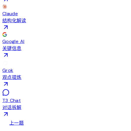
Claude
结构化解读
Google AI
关键信息
Grok
观点提炼
T3 Chat
对话拆解
arrow_back
上一题