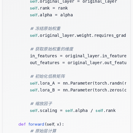
self
.original_layer = original_layer

self
.rank = rank

self
.alpha = alpha

# 冻结原始权重
self
.original_layer.weight.requires_grad =
# 获取原始权重的维度
        in_features = original_layer.in_features

        out_features = original_layer.out_features
# 初始化低秩矩阵
self
.lora_A = nn.Parameter(torch.randn(rank
self
.lora_B = nn.Parameter(torch.zeros(out_
# 缩放因子
self
self
self
.scaling = 
.alpha / 
.rank

def
forward
self, x
(
):

# 原始层计算