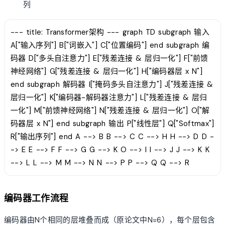
列
--- title: Transformer架构 --- graph TD subgraph 输入
A["输入序列"] B["词嵌入"] C["位置编码"] end subgraph 编
码器 D["多头自注意力"] E["残差连接 & 层归一化"] F["前馈
神经网络"] G["残差连接 & 层归一化"] H["编码器层 x N"]
end subgraph 解码器 I["掩码多头自注意力"] J["残差连接 &
层归一化"] K["编码器-解码器注意力"] L["残差连接 & 层归
一化"] M["前馈神经网络"] N["残差连接 & 层归一化"] O["解
码器层 x N"] end subgraph 输出 P["线性层"] Q["Softmax"]
R["输出序列"] end A --> B B --> C C --> H H --> D D -
-> E E --> F F --> G G --> K O --> I I --> J J --> K K
--> L L --> M M --> N N --> P P --> Q Q --> R
编码器工作流程
编码器由N个相同的层堆叠而成（原论文中N=6），每个层包含