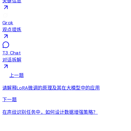
关键信息
Grok
观点提炼
T3 Chat
对话拆解
arrow_back
上一题
请解释LoRA微调的原理及其在大模型中的应用
arrow_forward
下一题
在声纹识别任务中，如何设计数据增强策略？
auto_awesome