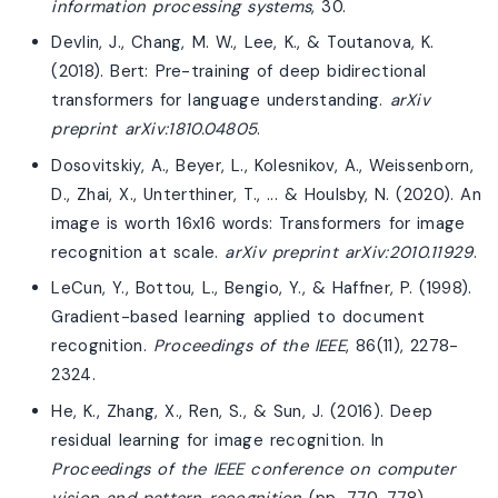
information processing systems
, 30.
Devlin, J., Chang, M. W., Lee, K., & Toutanova, K.
(2018). Bert: Pre-training of deep bidirectional
transformers for language understanding.
arXiv
preprint arXiv:1810.04805
.
Dosovitskiy, A., Beyer, L., Kolesnikov, A., Weissenborn,
D., Zhai, X., Unterthiner, T., ... & Houlsby, N. (2020). An
image is worth 16x16 words: Transformers for image
recognition at scale.
arXiv preprint arXiv:2010.11929
.
LeCun, Y., Bottou, L., Bengio, Y., & Haffner, P. (1998).
Gradient-based learning applied to document
recognition.
Proceedings of the IEEE
, 86(11), 2278-
2324.
He, K., Zhang, X., Ren, S., & Sun, J. (2016). Deep
residual learning for image recognition. In
Proceedings of the IEEE conference on computer
vision and pattern recognition
(pp. 770-778).