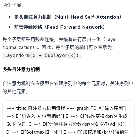
两个子层：
多头自注意力机制（Multi-Head Self-Attention）
前馈神经网络（Feed Forward Network）
每个子层都采用残差连接，并接着进行层归一化（Layer
Normalization）。因此，每个子层的输出可以表示为：
。
LayerNorm(x + Sublayer(x))
多头自注意力机制
自注意力机制允许模型在处理序列中的每个元素时，关注序列中
的其他元素。
--- title: 自注意力机制流程 --- graph TD A["输入序列"]
--> B["词嵌入 + 位置编码"] B --> C["线性变换<br/>(生成
Q, K, V)"] C --> D["计算注意力分数<br/>(Q·K^T/√d_k)"]
D --> E["Softmax归一化"] E --> F["加权求和<br/>(得到注