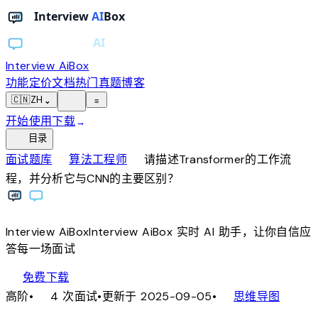
Interview AiBox
功能
定价
文档
热门真题
博客
light_mode
🇨🇳
ZH
⌄
≡
开始使用
下载
→
toc
目录
chevron_right
chevron_right
面试题库
算法工程师
请描述Transformer的工作流
程，并分析它与CNN的主要区别？
Interview
AiBox
Interview
AiBox
实时 AI 助手，让你自信应
答每一场面试
download
免费下载
local_fire_department
account_tree
高阶
•
4 次面试
•
更新于 2025-09-05
•
思维导图