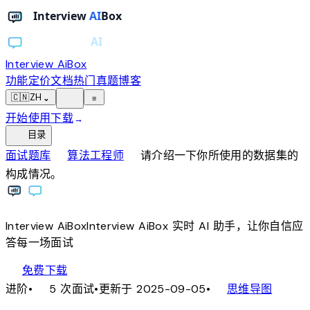
Interview AiBox
功能
定价
文档
热门真题
博客
light_mode
🇨🇳
ZH
⌄
≡
开始使用
下载
→
toc
目录
chevron_right
chevron_right
面试题库
算法工程师
请介绍一下你所使用的数据集的
构成情况。
Interview
AiBox
Interview
AiBox
实时 AI 助手，让你自信应
答每一场面试
download
免费下载
local_fire_department
account_tree
进阶
•
5 次面试
•
更新于 2025-09-05
•
思维导图