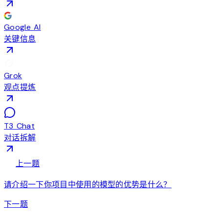
Google AI
关键信息
Grok
观点提炼
T3 Chat
对话拆解
arrow_back
上一题
请介绍一下你项目中使用的模型的优势是什么？
arrow_forward
下一题