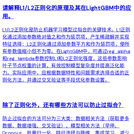
请解释L1/L2正则化的原理及其在LightGBM中的应
用。
L1/L2正则化是防止机器学习模型过拟合的关键技术。L1正则
化通过添加参数绝对值之和作为惩罚项，产生稀疏解并实现
特征选择；L2正则化通过添加参数平方和作为惩罚项，使所
有参数值缩小但不为零。在LightGBM中，可通过reg_alpha
和reg_lambda参数控制L1和L2正则化强度，这些参数影响
叶子节点权重的计算，有效控制模型复杂度并提高泛化能
力。实际应用中，应根据数据特性和问题需求选择合适的正
则化方法，并通过交叉验证等手段优化参数设置。
arrow_forward
除了正则化外，还有哪些方法可以防止过拟合？
防止过拟合的方法可分为三大类：数据相关方法（获取更多
数据、数据增强、交叉验证）、模型相关方法（早停、
Dropout、批量归一化、特征选择与降维、集成学习、减少