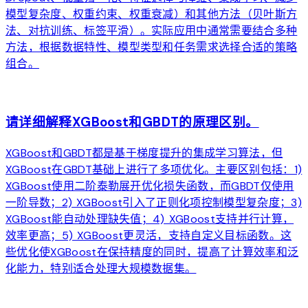
模型复杂度、权重约束、权重衰减）和其他方法（贝叶斯方
法、对抗训练、标签平滑）。实际应用中通常需要结合多种
方法，根据数据特性、模型类型和任务需求选择合适的策略
组合。
arrow_forward
请详细解释XGBoost和GBDT的原理区别。
XGBoost和GBDT都是基于梯度提升的集成学习算法，但
XGBoost在GBDT基础上进行了多项优化。主要区别包括：1)
XGBoost使用二阶泰勒展开优化损失函数，而GBDT仅使用
一阶导数；2) XGBoost引入了正则化项控制模型复杂度；3)
XGBoost能自动处理缺失值；4) XGBoost支持并行计算，
效率更高；5) XGBoost更灵活，支持自定义目标函数。这
些优化使XGBoost在保持精度的同时，提高了计算效率和泛
化能力，特别适合处理大规模数据集。
arrow_forward