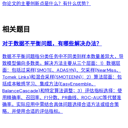
你论文的主要创新点是什么？有什么优势？
auto_awesome
相关题目
对于数据不平衡问题，有哪些解决办法？
数据不平衡问题指分类任务中不同类别样本数量差异大，导
致模型偏向多数类。解决方法主要从三个层面：1）数据层
面：包括过采样(SMOTE、ADASYN)、欠采样(NearMiss、
Tomek Links)和混合采样(SMOTEENN)；2）算法层面：包
括成本敏感学习、集成方法(EasyEnsemble、
BalanceCascade)和特定算法调整；3）评估指标选择：使
用精确率、召回率、F1分数、PR曲线、ROC-AUC等代替准
确率。实际应用中需结合具体问题选择合适方法或组合策
略，并使用合适的评估指标。
arrow_forward