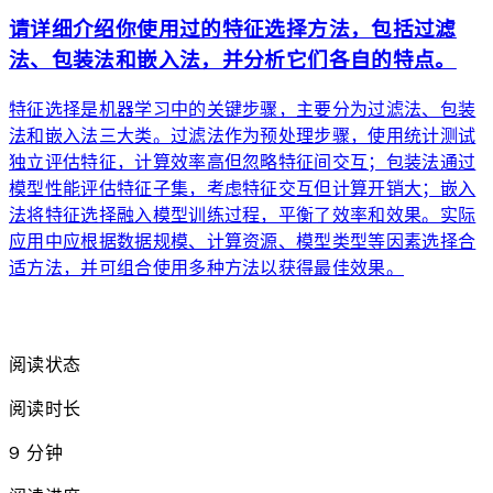
请详细介绍你使用过的特征选择方法，包括过滤
法、包装法和嵌入法，并分析它们各自的特点。
特征选择是机器学习中的关键步骤，主要分为过滤法、包装
法和嵌入法三大类。过滤法作为预处理步骤，使用统计测试
独立评估特征，计算效率高但忽略特征间交互；包装法通过
模型性能评估特征子集，考虑特征交互但计算开销大；嵌入
法将特征选择融入模型训练过程，平衡了效率和效果。实际
应用中应根据数据规模、计算资源、模型类型等因素选择合
适方法，并可组合使用多种方法以获得最佳效果。
arrow_forward
阅读状态
阅读时长
9 分钟