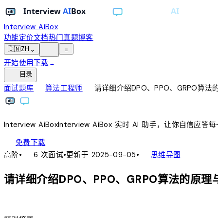
Interview AiBox
功能
定价
文档
热门真题
博客
light_mode
🇨🇳
ZH
⌄
≡
开始使用
下载
→
toc
目录
chevron_right
chevron_right
面试题库
算法工程师
请详细介绍DPO、PPO、GRPO算法
Interview
AiBox
Interview
AiBox
实时 AI 助手，让你自信应答
download
免费下载
local_fire_department
account_tree
高阶
•
6 次面试
•
更新于 2025-09-05
•
思维导图
请详细介绍DPO、PPO、GRPO算法的原理
lightbulb