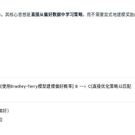
)。其核心思想是
直接从偏好数据中学习策略
，而不需要显式地建模奖励
-> B[使用Bradley-Terry模型建模偏好概率] B --> C[直接优化策略以匹配
偏好）
应