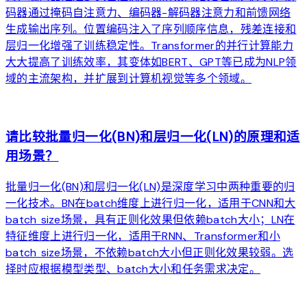
码器通过掩码自注意力、编码器-解码器注意力和前馈网络
生成输出序列。位置编码注入了序列顺序信息，残差连接和
层归一化增强了训练稳定性。Transformer的并行计算能力
大大提高了训练效率，其变体如BERT、GPT等已成为NLP领
域的主流架构，并扩展到计算机视觉等多个领域。
arrow_forward
请比较批量归一化(BN)和层归一化(LN)的原理和适
用场景？
批量归一化(BN)和层归一化(LN)是深度学习中两种重要的归
一化技术。BN在batch维度上进行归一化，适用于CNN和大
batch size场景，具有正则化效果但依赖batch大小；LN在
特征维度上进行归一化，适用于RNN、Transformer和小
batch size场景，不依赖batch大小但正则化效果较弱。选
择时应根据模型类型、batch大小和任务需求决定。
arrow_forward