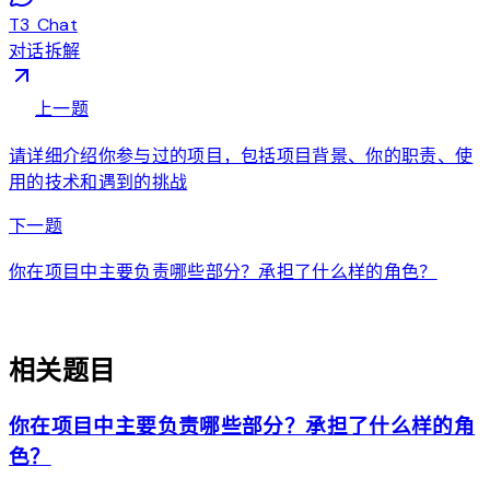
T3 Chat
对话拆解
arrow_back
上一题
请详细介绍你参与过的项目，包括项目背景、你的职责、使
用的技术和遇到的挑战
arrow_forward
下一题
你在项目中主要负责哪些部分？承担了什么样的角色？
auto_awesome
相关题目
你在项目中主要负责哪些部分？承担了什么样的角
色？