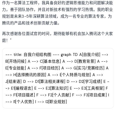
作为一名算法工程师，我具备良好的逻辑思维能力和问题解决能
力，善于团队协作，并且对新技术有强烈的学习热情。我的职业
规划是未来3-5年深耕算法领域，成为一名专业的算法专家，为
腾讯的产品和技术创新贡献力量。
再次感谢各位面试官的时间，期待能够有机会加入腾讯这个大家
庭！"
--- title: 自我介绍结构图 --- graph TD A[自我介绍] -->
B[开场问候] A --> C[基本信息] A --> D[教育背景] A -->
E[专业技能] A --> F[项目经历] A --> G[实习/竞赛经历] A
--> H[选择腾讯的原因] A --> I[个人特质与规划] A -->
J[结束语] D --> D1[算法相关课程] D --> D2[学习成绩] E -
-> E1[编程语言] E --> E2[算法知识] E --> E3[工具框架] F
--> F1[项目描述] F --> F2[个人贡献] F --> F3[项目成果] I
--> I1[个人优势] I --> I2[职业规划]
account_tree