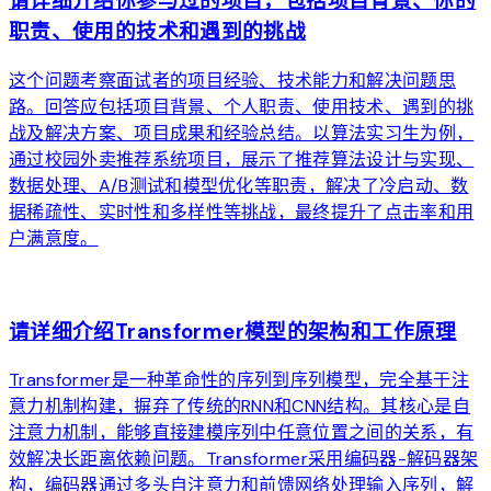
请详细介绍你参与过的项目，包括项目背景、你的
职责、使用的技术和遇到的挑战
这个问题考察面试者的项目经验、技术能力和解决问题思
路。回答应包括项目背景、个人职责、使用技术、遇到的挑
战及解决方案、项目成果和经验总结。以算法实习生为例，
通过校园外卖推荐系统项目，展示了推荐算法设计与实现、
数据处理、A/B测试和模型优化等职责，解决了冷启动、数
据稀疏性、实时性和多样性等挑战，最终提升了点击率和用
户满意度。
arrow_forward
请详细介绍Transformer模型的架构和工作原理
Transformer是一种革命性的序列到序列模型，完全基于注
意力机制构建，摒弃了传统的RNN和CNN结构。其核心是自
注意力机制，能够直接建模序列中任意位置之间的关系，有
效解决长距离依赖问题。Transformer采用编码器-解码器架
构，编码器通过多头自注意力和前馈网络处理输入序列，解