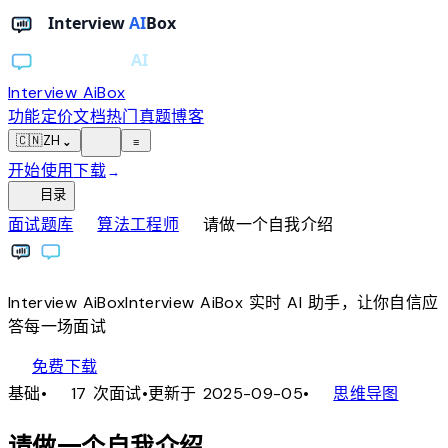
Interview AiBox
功能
定价
文档
热门真题
博客
light_mode
🇨🇳
ZH
⌄
≡
开始使用
下载
→
toc
目录
chevron_right
chevron_right
面试题库
算法工程师
请做一个自我介绍
Interview
AiBox
Interview
AiBox
实时 AI 助手，让你自信应
答每一场面试
download
免费下载
local_fire_department
account_tree
基础
•
17 次面试
•
更新于 2025-09-05
•
思维导图
请做一个自我介绍