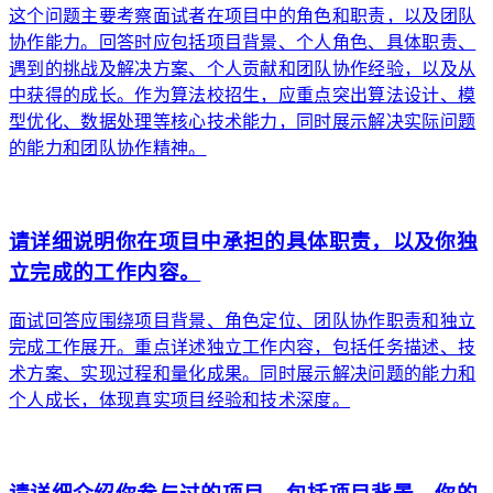
这个问题主要考察面试者在项目中的角色和职责，以及团队
协作能力。回答时应包括项目背景、个人角色、具体职责、
遇到的挑战及解决方案、个人贡献和团队协作经验，以及从
中获得的成长。作为算法校招生，应重点突出算法设计、模
型优化、数据处理等核心技术能力，同时展示解决实际问题
的能力和团队协作精神。
arrow_forward
请详细说明你在项目中承担的具体职责，以及你独
立完成的工作内容。
面试回答应围绕项目背景、角色定位、团队协作职责和独立
完成工作展开。重点详述独立工作内容，包括任务描述、技
术方案、实现过程和量化成果。同时展示解决问题的能力和
个人成长，体现真实项目经验和技术深度。
arrow_forward