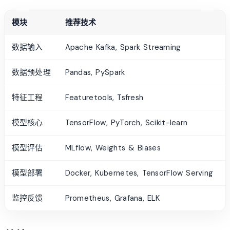
模块
推荐技术
数据输入
Apache Kafka, Spark Streaming
数据预处理
Pandas, PySpark
特征工程
Featuretools, Tsfresh
模型核心
TensorFlow, PyTorch, Scikit-learn
模型评估
MLflow, Weights & Biases
模型部署
Docker, Kubernetes, TensorFlow Serving
监控反馈
Prometheus, Grafana, ELK