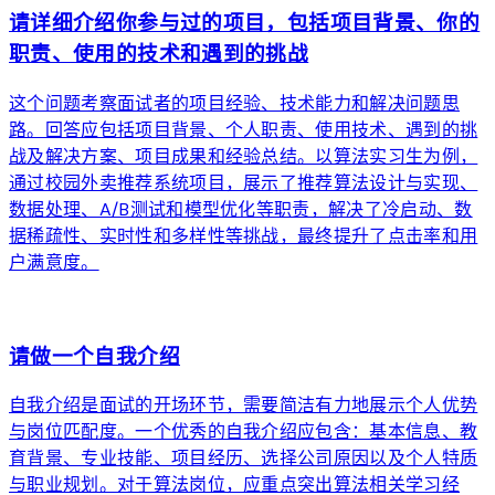
请详细介绍你参与过的项目，包括项目背景、你的
职责、使用的技术和遇到的挑战
这个问题考察面试者的项目经验、技术能力和解决问题思
路。回答应包括项目背景、个人职责、使用技术、遇到的挑
战及解决方案、项目成果和经验总结。以算法实习生为例，
通过校园外卖推荐系统项目，展示了推荐算法设计与实现、
数据处理、A/B测试和模型优化等职责，解决了冷启动、数
据稀疏性、实时性和多样性等挑战，最终提升了点击率和用
户满意度。
arrow_forward
请做一个自我介绍
自我介绍是面试的开场环节，需要简洁有力地展示个人优势
与岗位匹配度。一个优秀的自我介绍应包含：基本信息、教
育背景、专业技能、项目经历、选择公司原因以及个人特质
与职业规划。对于算法岗位，应重点突出算法相关学习经