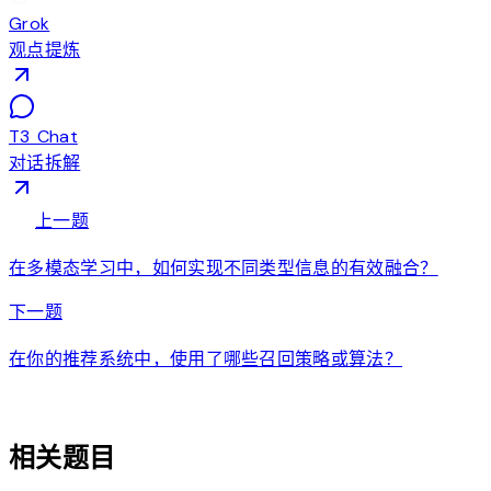
Grok
观点提炼
T3 Chat
对话拆解
arrow_back
上一题
在多模态学习中，如何实现不同类型信息的有效融合？
arrow_forward
下一题
在你的推荐系统中，使用了哪些召回策略或算法？
auto_awesome
相关题目