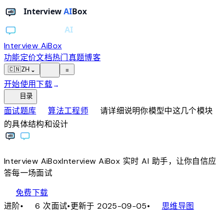
Interview AiBox
功能
定价
文档
热门真题
博客
light_mode
🇨🇳
ZH
⌄
≡
开始使用
下载
→
toc
目录
chevron_right
chevron_right
面试题库
算法工程师
请详细说明你模型中这几个模块
的具体结构和设计
Interview
AiBox
Interview
AiBox
实时 AI 助手，让你自信应
答每一场面试
download
免费下载
local_fire_department
account_tree
进阶
•
6 次面试
•
更新于 2025-09-05
•
思维导图