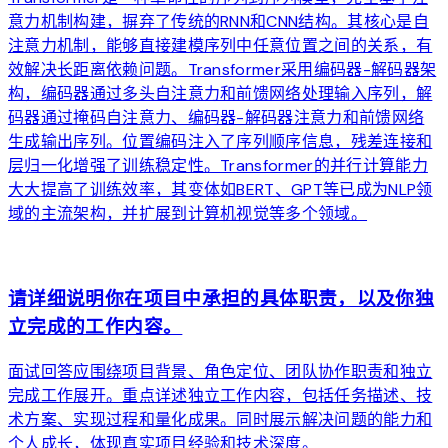
意力机制构建，摒弃了传统的RNN和CNN结构。其核心是自
注意力机制，能够直接建模序列中任意位置之间的关系，有
效解决长距离依赖问题。Transformer采用编码器-解码器架
构，编码器通过多头自注意力和前馈网络处理输入序列，解
码器通过掩码自注意力、编码器-解码器注意力和前馈网络
生成输出序列。位置编码注入了序列顺序信息，残差连接和
层归一化增强了训练稳定性。Transformer的并行计算能力
大大提高了训练效率，其变体如BERT、GPT等已成为NLP领
域的主流架构，并扩展到计算机视觉等多个领域。
arrow_forward
请详细说明你在项目中承担的具体职责，以及你独
立完成的工作内容。
面试回答应围绕项目背景、角色定位、团队协作职责和独立
完成工作展开。重点详述独立工作内容，包括任务描述、技
术方案、实现过程和量化成果。同时展示解决问题的能力和
个人成长，体现真实项目经验和技术深度。