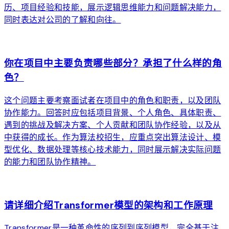
历、项目经验和技能，展示逻辑思维能力和问题解决能力，
同时表达对公司的了解和向往。
arrow_forward
你在项目中主要负责哪些部分？承担了什么样的角
色？
这个问题主要考察面试者在项目中的角色和职责，以及团队
协作能力。回答时应包括项目背景、个人角色、具体职责、
遇到的挑战及解决方案、个人贡献和团队协作经验，以及从
中获得的成长。作为算法校招生，应重点突出算法设计、模
型优化、数据处理等核心技术能力，同时展示解决实际问题
的能力和团队协作精神。
arrow_forward
请详细介绍Transformer模型的架构和工作原理
Transformer是一种革命性的序列到序列模型，完全基于注