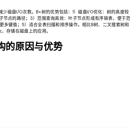
少磁盘I/O次数。B+树的优势包括：1）磁盘I/O优化：树的高度较
子节点的路径；3）范围查询高效：叶子节点形成有序链表，便于
更多键值；5）适合全表扫描和排序操作。相比B树、二叉搜索树和
大、存储在磁盘上的应用。
结构的原因与优势