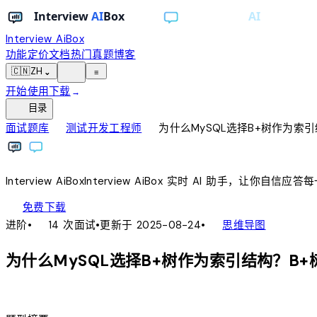
Interview AiBox
功能
定价
文档
热门真题
博客
light_mode
🇨🇳
ZH
⌄
≡
开始使用
下载
→
toc
目录
chevron_right
chevron_right
面试题库
测试开发工程师
为什么MySQL选择B+树作为索
Interview
AiBox
Interview
AiBox
实时 AI 助手，让你自信应答
download
免费下载
local_fire_department
account_tree
进阶
•
14 次面试
•
更新于 2025-08-24
•
思维导图
为什么MySQL选择B+树作为索引结构？B
lightbulb