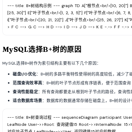
--- title: B+树结构示例 --- graph TD A["根节点<br/>[10, 20]"]
[25, 30]"] E["叶子节点<br/>[1, 2, 3, 5]"] F["叶子节点<br/>[6, 7, 8,
I["叶子节点<br/>[20, 21, 22]"] J["叶子节点<br/>[25, 26, 27]"] K["
> F C --> G C --> H D --> I D --> J D --> K E -.-> F F -.-> G
MySQL选择B+树的原因
MySQL选择B+树作为索引结构主要有以下几个原因：
磁盘I/O优化
：B+树的多路平衡特性使得树的高度较低，减少了磁
范围查询效率高
：B+树的叶子节点形成有序链表，便于范围查询
查询性能稳定
：所有查询都要走从根到叶子节点的路径，查询性
适合数据库场景
：数据库的数据通常存储在磁盘上，B+树的设
--- title: B+树查询过程 --- sequenceDiagram participant User p
LeafNode User->>Root: 查询键值15 Root->>InternalNode: 
对应叶子节点 LeafNode-->>User: 返回键值15对应的数据