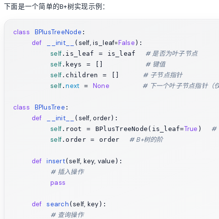
下面是一个简单的B+树实现示例：
class
BPlusTreeNode
:

def
__init__
self, is_leaf=
False
(
):

self
# 是否为叶子节点
.is_leaf = is_leaf  
self
# 键值
.keys = []         
self
# 子节点指针
.children = []     
self
next
None
# 下一个叶子节点指针（
.
 = 
class
BPlusTree
:

def
__init__
self, order
(
):

self
True
#
.root = BPlusTreeNode(is_leaf=
)  
self
# B+树的阶
.order = order  
def
insert
self, key, value
(
):

# 插入操作
pass
def
search
self, key
(
):

# 查询操作