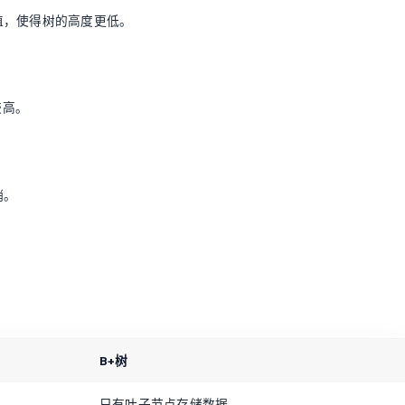
值，使得树的高度更低。
较高。
销。
B+树
只有叶子节点存储数据