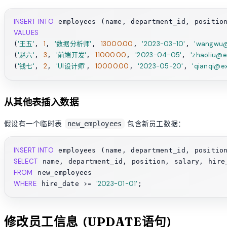
INSERT INTO
VALUES
'王五'
1
'数据分析师'
13000.00
'2023-03-10'
'wangwu@
(
, 
, 
, 
, 
, 
'赵六'
3
'前端开发'
11000.00
'2023-04-05'
'zhaoliu@e
(
, 
, 
, 
, 
, 
'钱七'
2
'UI设计师'
10000.00
'2023-05-20'
'qianqi@e
(
, 
, 
, 
, 
, 
从其他表插入数据
假设有一个临时表
包含新员工数据：
new_employees
INSERT INTO
SELECT
FROM
WHERE
>=
'2023-01-01'
 hire_date 
修改员工信息 (UPDATE语句)