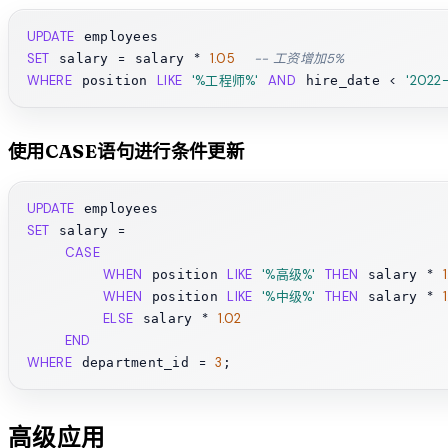
UPDATE
SET
=
*
1.05
-- 工资增加5%
 salary 
 salary 
WHERE
LIKE
'%工程师%'
AND
<
'2022-
 position 
 hire_date 
使用CASE语句进行条件更新
UPDATE
SET
=
 salary 
CASE
WHEN
LIKE
'%高级%'
THEN
*
1
 position 
 salary 
WHEN
LIKE
'%中级%'
THEN
*
 position 
 salary 
ELSE
*
1.02
 salary 
END
WHERE
=
3
 department_id 
高级应用