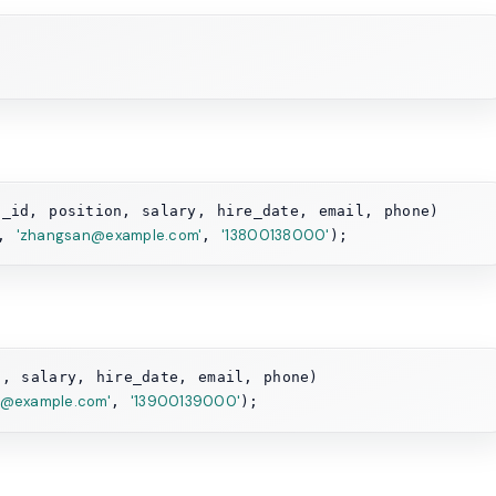
'zhangsan@example.com'
'13800138000'
, 
, 
si@example.com'
'13900139000'
, 