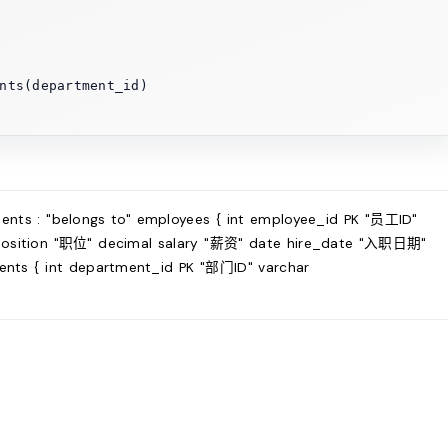
nts(department_id)

nts : "belongs to" employees { int employee_id PK "员工ID"
position "职位" decimal salary "薪资" date hire_date "入职日期"
ts { int department_id PK "部门ID" varchar