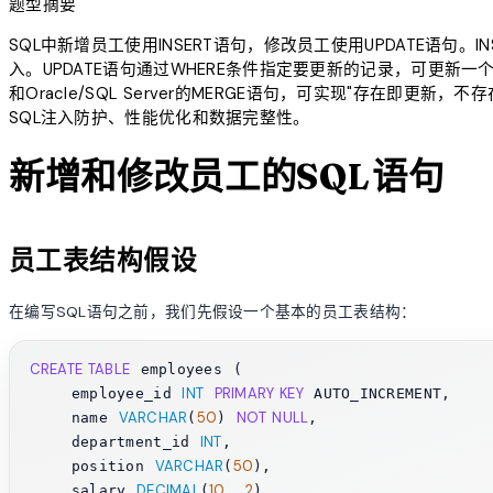
题型摘要
SQL中新增员工使用INSERT语句，修改员工使用UPDATE语句
入。UPDATE语句通过WHERE条件指定要更新的记录，可更新一个或多个
和Oracle/SQL Server的MERGE语句，可实现"存在即
SQL注入防护、性能优化和数据完整性。
新增和修改员工的SQL语句
员工表结构假设
在编写SQL语句之前，我们先假设一个基本的员工表结构：
CREATE TABLE
 employees (

INT
PRIMARY KEY
    employee_id 
 AUTO_INCREMENT,

VARCHAR
50
NOT NULL
    name 
(
) 
,

INT
    department_id 
,

VARCHAR
50
    position 
(
),

DECIMAL
10
2
    salary 
(
, 
),
