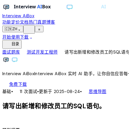
Interview AiBox
功能
定价
文档
热门真题
博客
light_mode
🇨🇳
ZH
⌄
≡
开始使用
下载
→
toc
目录
chevron_right
chevron_right
面试题库
测试开发工程师
请写出新增和修改员工的SQL语
Interview
AiBox
Interview
AiBox
实时 AI 助手，让你自信应答
download
免费下载
local_fire_department
account_tree
基础
•
11 次面试
•
更新于 2025-08-24
•
思维导图
请写出新增和修改员工的SQL语句。
lightbulb