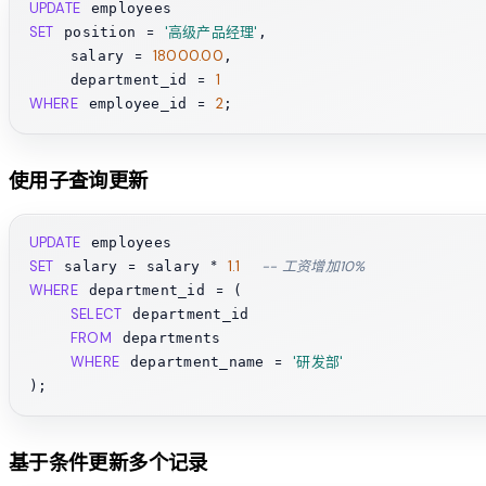
UPDATE
SET
=
'高级产品经理'
 position 
, 

=
18000.00
    salary 
,

=
1
    department_id 
WHERE
=
2
 employee_id 
使用子查询更新
UPDATE
SET
=
*
1.1
-- 工资增加10%
 salary 
 salary 
WHERE
=
 department_id 
 (

SELECT
 department_id 

FROM
 departments 

WHERE
=
'研发部'
 department_name 
基于条件更新多个记录