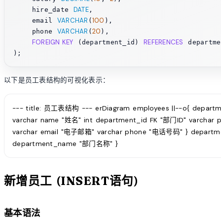
DATE
    hire_date 
,

VARCHAR
100
    email 
(
),

VARCHAR
20
    phone 
(
),

FOREIGN KEY
REFERENCES
 (department_id) 
 departme
以下是员工表结构的可视化表示：
--- title: 员工表结构 --- erDiagram employees ||--o{ departme
varchar name "姓名" int department_id FK "部门ID" varchar 
varchar email "电子邮箱" varchar phone "电话号码" } departmen
department_name "部门名称" }
新增员工 (INSERT语句)
基本语法