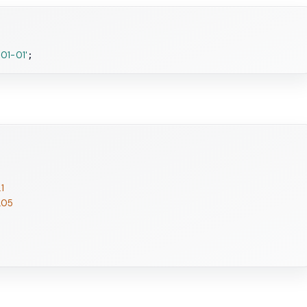
01-01'
.1
1.05