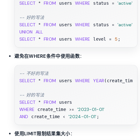
SELECT
*
FROM
WHERE
=
'active'
O
 users 
 status 
-- 好的写法
SELECT
*
FROM
WHERE
=
'active'
 users 
 status 
UNION
ALL
SELECT
*
FROM
WHERE
=
5
 users 
 level 
避免在WHERE条件中使用函数
：
-- 不好的写法
SELECT
*
FROM
WHERE
YEAR
 users 
(create_time)
-- 好的写法
SELECT
*
FROM
WHERE
>=
'2023-01-01'
 create_time 
AND
<
'2024-01-01'
 create_time 
使用LIMIT限制结果集大小
：