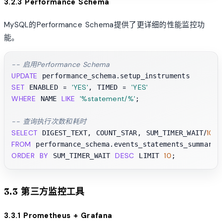
3.2.3 Performance Schema
MySQL的Performance Schema提供了更详细的性能监控功
能。
-- 启用Performance Schema
UPDATE
SET
=
'YES'
=
'YES'
 ENABLED 
, TIMED 
WHERE
LIKE
'%statement/%'
 NAME 
;

-- 查询执行次数和耗时
SELECT
/
100
 DIGEST_TEXT, COUNT_STAR, SUM_TIMER_WAIT
FROM
ORDER
BY
DESC
10
 SUM_TIMER_WAIT 
 LIMIT 
3.3 第三方监控工具
3.3.1 Prometheus + Grafana