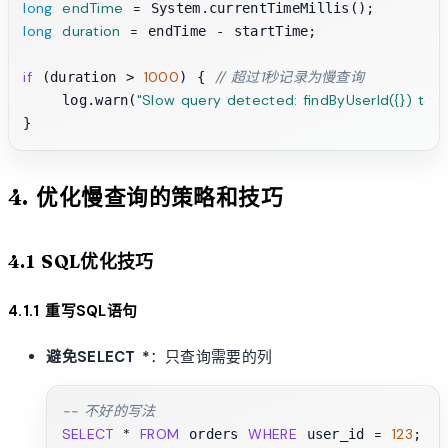
long
endTime
=
long
duration
=
 endTime - startTime;

if
1000
// 超过1秒记录为慢查询
 (duration > 
) { 
"Slow query detected: findByUserId({}) too
    log.warn(
4. 优化慢查询的策略和技巧
4.1 SQL优化技巧
4.1.1 重写SQL语句
避免SELECT *
：只查询需要的列
-- 不好的写法
SELECT
*
FROM
WHERE
=
123
 orders 
 user_id 
;
