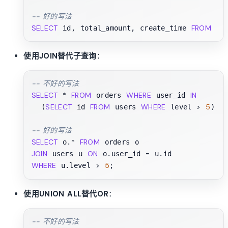
-- 好的写法
SELECT
FROM
 id, total_amount, create_time 
 or
使用JOIN替代子查询
：
-- 不好的写法
SELECT
*
FROM
WHERE
IN
 orders 
 user_id 
SELECT
FROM
WHERE
>
5
  (
 id 
 users 
 level 
);

-- 好的写法
SELECT
*
FROM
 o.
JOIN
ON
=
 users u 
 o.user_id 
WHERE
>
5
 u.level 
使用UNION ALL替代OR
：
-- 不好的写法