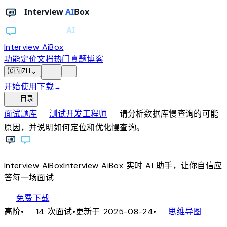
Interview AiBox
功能
定价
文档
热门真题
博客
light_mode
🇨🇳
ZH
⌄
≡
开始使用
下载
→
toc
目录
chevron_right
chevron_right
面试题库
测试开发工程师
请分析数据库慢查询的可能
原因，并说明如何定位和优化慢查询。
Interview
AiBox
Interview
AiBox
实时 AI 助手，让你自信应
答每一场面试
download
免费下载
local_fire_department
account_tree
高阶
•
14 次面试
•
更新于 2025-08-24
•
思维导图