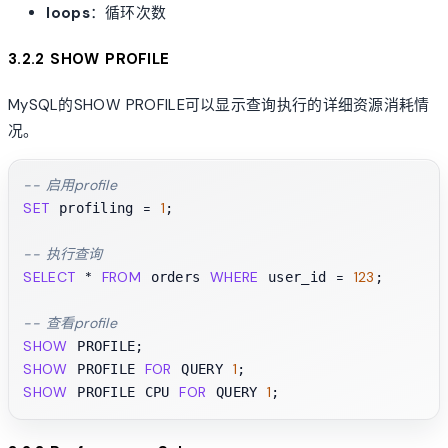
loops
：循环次数
3.2.2 SHOW PROFILE
MySQL的SHOW PROFILE可以显示查询执行的详细资源消耗情
况。
-- 启用profile
SET
=
1
 profiling 
;

-- 执行查询
SELECT
*
FROM
WHERE
=
123
 orders 
 user_id 
;

-- 查看profile
SHOW
SHOW
FOR
1
 PROFILE 
 QUERY 
SHOW
FOR
1
 PROFILE CPU 
 QUERY 