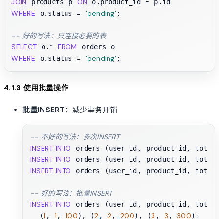
JOIN
ON
=
 products p 
 o.product_id 
WHERE
=
'pending'
 o.status 
;

-- 好的写法：只连接必要的表
SELECT
*
FROM
 o.
WHERE
=
'pending'
 o.status 
4.1.3 使用批量操作
批量INSERT
：减少事务开销
-- 不好的写法：多次INSERT
INSERT INTO
 orders (user_id, product_id, total
INSERT INTO
 orders (user_id, product_id, total
INSERT INTO
 orders (user_id, product_id, total
-- 好的写法：批量INSERT
INSERT INTO
 orders (user_id, product_id, total
1
1
100
2
2
200
3
3
300
  (
, 
, 
), (
, 
, 
), (
, 
, 