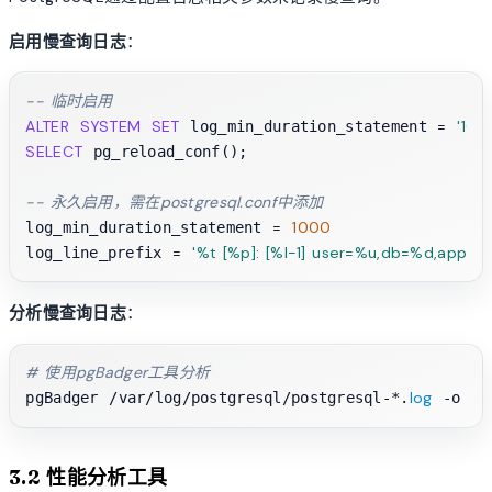
启用慢查询日志
：
-- 临时启用
ALTER
SYSTEM
SET
=
'100
 log_min_duration_statement 
SELECT
 pg_reload_conf();

-- 永久启用，需在postgresql.conf中添加
=
1000
log_min_duration_statement 
=
'%t [%p]: [%l-1] user=%u,db=%d,app=%a
log_line_prefix 
分析慢查询日志
：
# 使用pgBadger工具分析
log
pgBadger /var/log/postgresql/postgresql-*.
3.2 性能分析工具