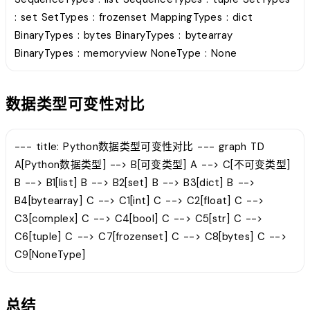
: set SetTypes : frozenset MappingTypes : dict
BinaryTypes : bytes BinaryTypes : bytearray
BinaryTypes : memoryview NoneType : None
数据类型可变性对比
--- title: Python数据类型可变性对比 --- graph TD
A[Python数据类型] --> B[可变类型] A --> C[不可变类型]
B --> B1[list] B --> B2[set] B --> B3[dict] B -->
B4[bytearray] C --> C1[int] C --> C2[float] C -->
C3[complex] C --> C4[bool] C --> C5[str] C -->
C6[tuple] C --> C7[frozenset] C --> C8[bytes] C -->
C9[NoneType]
总结