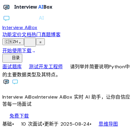
Interview AiBox
功能
定价
文档
热门真题
博客
light_mode
🇨🇳
ZH
⌄
≡
开始使用
下载
→
toc
目录
chevron_right
chevron_right
面试题库
测试开发工程师
请列举并简要说明Python中
的主要数据类型及其特点。
Interview
AiBox
Interview
AiBox
实时 AI 助手，让你自信应
答每一场面试
download
免费下载
local_fire_department
account_tree
基础
•
10 次面试
•
更新于 2025-08-24
•
思维导图