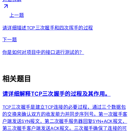
arrow_back
上一题
请详细描述TCP三次握手和四次挥手的过程
arrow_forward
下一题
你是如何对项目中的接口进行测试的？
auto_awesome
相关题目
请详细解释TCP三次握手的过程及其作用。
TCP三次握手是建立TCP连接的必要过程，通过三个数据包
的交换来确认双方的收发能力并同步序列号。第一次握手客
户端发送SYN报文，第二次握手服务器回复SYN+ACK报文，
第三次握手客户端发送ACK报文。三次握手确保了连接的可