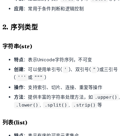
应用
：常用于条件判断和逻辑控制
2. 序列类型
字符串(str)
特点
：表示Unicode字符序列，不可变
创建
：可以使用单引号(
)、双引号(
)或三引号
'
"
(
或
)
'''
"""
操作
：支持索引、切片、连接、重复等操作
方法
：提供丰富的字符串处理方法，如
,
.upper()
,
,
等
.lower()
.split()
.strip()
列表(list)
特点
：表示有序的可变元素集合