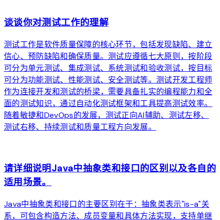
谈谈你对测试工作的理解
测试工作是软件质量保障的核心环节，包括发现缺陷、建立
信心、预防缺陷和确保质量。测试应遵循七大原则，按阶段
可分为单元测试、集成测试、系统测试和验收测试，按目标
可分为功能测试、性能测试、安全测试等。测试开发工程师
作为连接开发和测试的桥梁，需要具备扎实的编程能力和全
面的测试知识，通过自动化测试框架和工具提高测试效率。
随着敏捷和DevOps的发展，测试正向AI辅助、测试左移、
测试右移、持续测试和质量工程方向发展。
arrow_forward
请详细说明Java中抽象类和接口的区别以及各自的
适用场景。
Java中抽象类和接口的主要区别在于：抽象类表示"is-a"关
系，可包含构造方法、成员变量和具体方法实现，支持单继