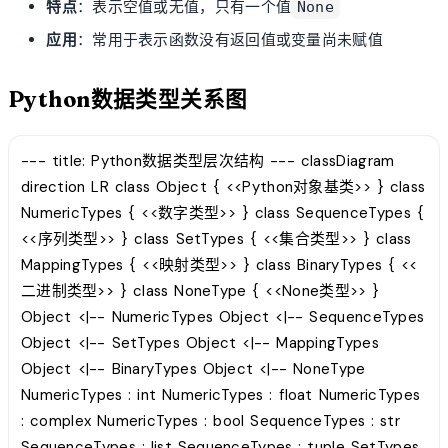
特点
：表示空值或无值，只有一个值
None
应用
：常用于表示函数没有返回值或变量尚未赋值
Python数据类型关系图
--- title: Python数据类型层次结构 --- classDiagram
direction LR class Object { <<Python对象基类>> } class
NumericTypes { <<数字类型>> } class SequenceTypes {
<<序列类型>> } class SetTypes { <<集合类型>> } class
MappingTypes { <<映射类型>> } class BinaryTypes { <<
二进制类型>> } class NoneType { <<None类型>> }
Object <|-- NumericTypes Object <|-- SequenceTypes
Object <|-- SetTypes Object <|-- MappingTypes
Object <|-- BinaryTypes Object <|-- NoneType
NumericTypes : int NumericTypes : float NumericTypes
: complex NumericTypes : bool SequenceTypes : str
SequenceTypes : list SequenceTypes : tuple SetTypes