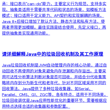
承；接口表示"can-do"能力，主要定义行为规范，支持多实
现。抽象类适用于需要共享代码和状态的场景，如模板方法
模式；接口适用于定义能力、API契约和实现解耦的场景。
Java 8+后接口增加了默认方法、静态方法和私有方法，使
两者界限更加模糊。最佳实践是结合使用，先定义接口，再
提供抽象类实现通用功能。
arrow_forward
请详细解释Java中的垃圾回收机制及其工作原理
Java垃圾回收机制是JVM自动管理内存的核心功能，通过自
动回收不再使用的对象来避免内存泄漏和内存溢出。主要采
用可达性分析算法判断对象是否可回收，并结合分代收集策
略将内存划分为新生代和老年代，针对不同区域采用不同的
回收算法。Java提供了多种垃圾收集器，如Serial、
Parallel、CMS、G1、ZGC等，各有特点，适用于不同场景。
垃圾回收调优是Java应用性能优化的重要环节，需要根据应
用特点选择合适的收集器和参数配置。