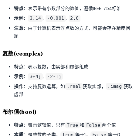
特点
：表示带有小数部分的数值，遵循IEEE 754标准
示例
：
,
,
3.14
-0.001
2.0
注意
：由于计算机表示浮点数的方式，可能会存在精度问
题
复数(complex)
特点
：表示复数，由实部和虚部组成
示例
：
,
3+4j
-2-1j
操作
：支持复数运算，如
获取实部，
获取
.real
.imag
虚部
布尔值(bool)
特点
：表示逻辑值，只有
和
两个值
True
False
本质
：是整数的子类，
等于1，
等于0
True
False