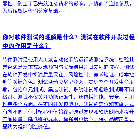
靠性，防止了已失效连接请求的影响，并协商了连接参数，
为后续数据传输奠定基础。
arrow_forward
你对软件测试的理解是什么？测试在软件开发过程
中的作用是什么？
软件测试是使用人工或自动化手段运行或测定系统，检验其
是否满足需求或发现预期与实际结果之间差别的过程。测试
在软件开发中扮演质量保证、风险控制、需求验证、成本控
制等关键角色。测试活动应尽早介入，贯穿整个开发生命周
期，包括单元测试、集成测试、系统测试和验收测试等不同
级别。测试不仅关注功能正确性，还包括性能、安全、可用
性等多个方面。在不同开发模型中，测试的定位和实施方式
有所不同，但其核心价值始终是通过发现和预防缺陷来提升
产品质量，降低维护成本，增强用户信心，保护品牌声誉，
最终为组织创造价值。
arrow_forward