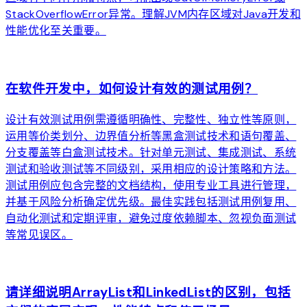
StackOverflowError异常。理解JVM内存区域对Java开发和
性能优化至关重要。
arrow_forward
在软件开发中，如何设计有效的测试用例？
设计有效测试用例需遵循明确性、完整性、独立性等原则，
运用等价类划分、边界值分析等黑盒测试技术和语句覆盖、
分支覆盖等白盒测试技术。针对单元测试、集成测试、系统
测试和验收测试等不同级别，采用相应的设计策略和方法。
测试用例应包含完整的文档结构，使用专业工具进行管理，
并基于风险分析确定优先级。最佳实践包括测试用例复用、
自动化测试和定期评审，避免过度依赖脚本、忽视负面测试
等常见误区。
arrow_forward
请详细说明ArrayList和LinkedList的区别，包括