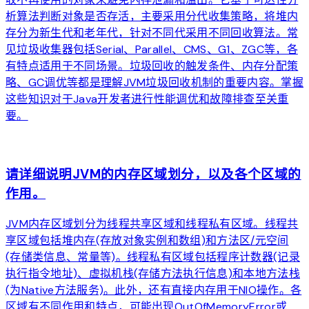
析算法判断对象是否存活，主要采用分代收集策略，将堆内
存分为新生代和老年代，针对不同代采用不同回收算法。常
见垃圾收集器包括Serial、Parallel、CMS、G1、ZGC等，各
有特点适用于不同场景。垃圾回收的触发条件、内存分配策
略、GC调优等都是理解JVM垃圾回收机制的重要内容。掌握
这些知识对于Java开发者进行性能调优和故障排查至关重
要。
arrow_forward
请详细说明JVM的内存区域划分，以及各个区域的
作用。
JVM内存区域划分为线程共享区域和线程私有区域。线程共
享区域包括堆内存(存放对象实例和数组)和方法区/元空间
(存储类信息、常量等)。线程私有区域包括程序计数器(记录
执行指令地址)、虚拟机栈(存储方法执行信息)和本地方法栈
(为Native方法服务)。此外，还有直接内存用于NIO操作。各
区域有不同作用和特点，可能出现OutOfMemoryError或