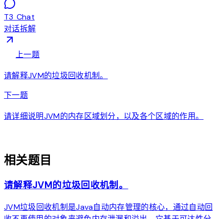
T3 Chat
对话拆解
arrow_back
上一题
请解释JVM的垃圾回收机制。
arrow_forward
下一题
请详细说明JVM的内存区域划分，以及各个区域的作用。
auto_awesome
相关题目
请解释JVM的垃圾回收机制。
JVM垃圾回收机制是Java自动内存管理的核心，通过自动回
收不再使用的对象来避免内存泄漏和溢出。它基于可达性分