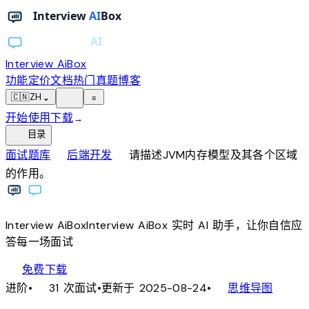
Interview AiBox
功能
定价
文档
热门真题
博客
light_mode
🇨🇳
ZH
⌄
≡
开始使用
下载
→
toc
目录
chevron_right
chevron_right
面试题库
后端开发
请描述JVM内存模型及其各个区域
的作用。
Interview
AiBox
Interview
AiBox
实时 AI 助手，让你自信应
答每一场面试
download
免费下载
local_fire_department
account_tree
进阶
•
31 次面试
•
更新于 2025-08-24
•
思维导图