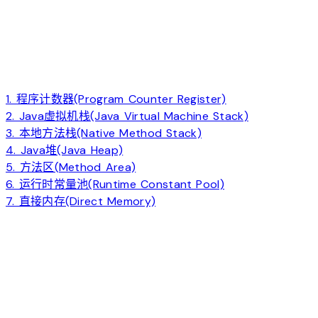
1. 程序计数器(Program Counter Register)
2. Java虚拟机栈(Java Virtual Machine Stack)
3. 本地方法栈(Native Method Stack)
4. Java堆(Java Heap)
5. 方法区(Method Area)
6. 运行时常量池(Runtime Constant Pool)
7. 直接内存(Direct Memory)