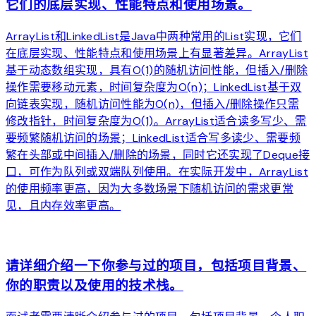
它们的底层实现、性能特点和使用场景。
ArrayList和LinkedList是Java中两种常用的List实现，它们
在底层实现、性能特点和使用场景上有显著差异。ArrayList
基于动态数组实现，具有O(1)的随机访问性能，但插入/删除
操作需要移动元素，时间复杂度为O(n)；LinkedList基于双
向链表实现，随机访问性能为O(n)，但插入/删除操作只需
修改指针，时间复杂度为O(1)。ArrayList适合读多写少、需
要频繁随机访问的场景；LinkedList适合写多读少、需要频
繁在头部或中间插入/删除的场景，同时它还实现了Deque接
口，可作为队列或双端队列使用。在实际开发中，ArrayList
的使用频率更高，因为大多数场景下随机访问的需求更常
见，且内存效率更高。
arrow_forward
请详细介绍一下你参与过的项目，包括项目背景、
你的职责以及使用的技术栈。