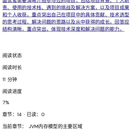
面试者需要清晰介绍参与过的项目，包括项目背景、个人职
责、使用的技术栈、遇到的挑战及解决方案，以及项目成果
和个人收获。重点突出自己在项目中的具体贡献、技术选型
的思考过程、解决问题的思路以及从中获得的成长。回答应
结构清晰，重点突出，体现技术深度和解决问题的能力。
arrow_forward
阅读状态
阅读时长
11 分钟
阅读进度
7
%
章节：14 · 已读：0
当前章节：
JVM内存模型的主要区域