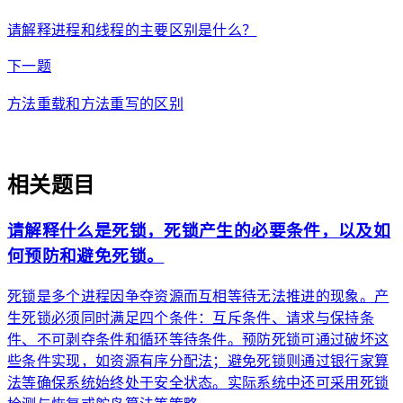
请解释进程和线程的主要区别是什么？
arrow_forward
下一题
方法重载和方法重写的区别
auto_awesome
相关题目
请解释什么是死锁，死锁产生的必要条件，以及如
何预防和避免死锁。
死锁是多个进程因争夺资源而互相等待无法推进的现象。产
生死锁必须同时满足四个条件：互斥条件、请求与保持条
件、不可剥夺条件和循环等待条件。预防死锁可通过破坏这
些条件实现，如资源有序分配法；避免死锁则通过银行家算
法等确保系统始终处于安全状态。实际系统中还可采用死锁