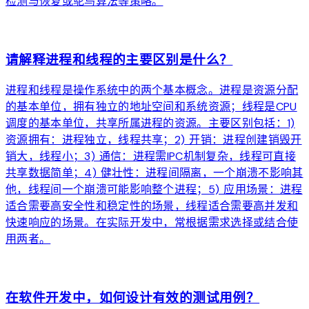
检测与恢复或鸵鸟算法等策略。
arrow_forward
请解释进程和线程的主要区别是什么？
进程和线程是操作系统中的两个基本概念。进程是资源分配
的基本单位，拥有独立的地址空间和系统资源；线程是CPU
调度的基本单位，共享所属进程的资源。主要区别包括：1)
资源拥有：进程独立，线程共享；2) 开销：进程创建销毁开
销大，线程小；3) 通信：进程需IPC机制复杂，线程可直接
共享数据简单；4) 健壮性：进程间隔离，一个崩溃不影响其
他，线程间一个崩溃可能影响整个进程；5) 应用场景：进程
适合需要高安全性和稳定性的场景，线程适合需要高并发和
快速响应的场景。在实际开发中，常根据需求选择或结合使
用两者。
arrow_forward
在软件开发中，如何设计有效的测试用例？