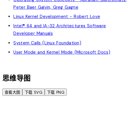
Peter Baer Galvin, Greg Gagne
Linux Kernel Development - Robert Love
Intel® 64 and IA-32 Architectures Software
Developer Manuals
System Calls (Linux Foundation)
User Mode and Kernel Mode (Microsoft Docs)
account_tree
思维导图
查看大图
下载 SVG
下载 PNG