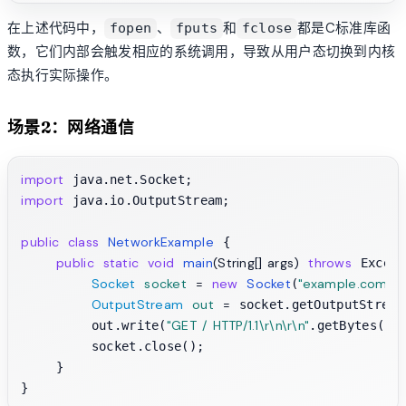
在上述代码中，
、
和
都是C标准库函
fopen
fputs
fclose
数，它们内部会触发相应的系统调用，导致从用户态切换到内核
态执行实际操作。
场景2：网络通信
import
import
 java.io.OutputStream;

public
class
NetworkExample
 {

public
static
void
main
(String[] args)
throws
 Except
Socket
socket
=
new
Socket
"example.com"
(
,
OutputStream
out
=
 socket.getOutputStream(
"GET / HTTP/1.1\r\n\r\n"
        out.write(
.getBytes())
        socket.close();                      
    }
