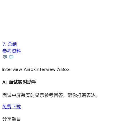
7. 总结
参考资料
Interview
AiBox
Interview
AiBox
AI 面试实时助手
面试中屏幕实时显示参考回答，帮你打磨表达。
download
免费下载
分享题目