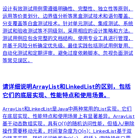
设计有效测试用例需遵循明确性、完整性、独立性等原则，
运用等价类划分、边界值分析等黑盒测试技术和语句覆盖、
分支覆盖等白盒测试技术。针对单元测试、集成测试、系统
测试和验收测试等不同级别，采用相应的设计策略和方法。
测试用例应包含完整的文档结构，使用专业工具进行管理，
并基于风险分析确定优先级。最佳实践包括测试用例复用、
自动化测试和定期评审，避免过度依赖脚本、忽视负面测试
等常见误区。
arrow_forward
请详细说明ArrayList和LinkedList的区别，包括
它们的底层实现、性能特点和使用场景。
ArrayList和LinkedList是Java中两种常用的List实现，它们
在底层实现、性能特点和使用场景上有显著差异。ArrayList
基于动态数组实现，具有O(1)的随机访问性能，但插入/删除
操作需要移动元素，时间复杂度为O(n)；LinkedList基于双