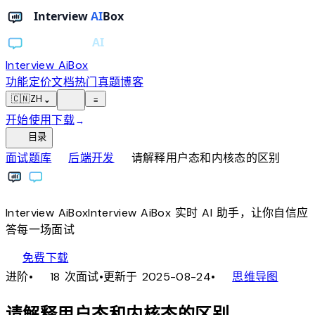
Interview AiBox
功能
定价
文档
热门真题
博客
light_mode
🇨🇳
ZH
⌄
≡
开始使用
下载
→
toc
目录
chevron_right
chevron_right
面试题库
后端开发
请解释用户态和内核态的区别
Interview
AiBox
Interview
AiBox
实时 AI 助手，让你自信应
答每一场面试
download
免费下载
local_fire_department
account_tree
进阶
•
18 次面试
•
更新于 2025-08-24
•
思维导图
请解释用户态和内核态的区别