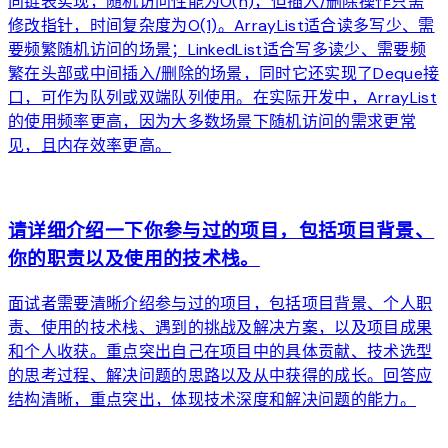
向链表实现，随机访问性能为O(n)，但插入/删除操作只需
修改指针，时间复杂度为O(1)。ArrayList适合读多写少、需
要频繁随机访问的场景；LinkedList适合写多读少、需要频
繁在头部或中间插入/删除的场景，同时它还实现了Deque接
口，可作为队列或双端队列使用。在实际开发中，ArrayList
的使用频率更高，因为大多数场景下随机访问的需求更常
见，且内存效率更高。
arrow_forward
请详细介绍一下你参与过的项目，包括项目背景、
你的职责以及使用的技术栈。
面试者需要清晰介绍参与过的项目，包括项目背景、个人职
责、使用的技术栈、遇到的挑战及解决方案，以及项目成果
和个人收获。重点突出自己在项目中的具体贡献、技术选型
的思考过程、解决问题的思路以及从中获得的成长。回答应
结构清晰，重点突出，体现技术深度和解决问题的能力。
arrow_forward