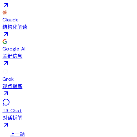
Claude
结构化解读
Google AI
关键信息
Grok
观点提炼
T3 Chat
对话拆解
arrow_back
上一题