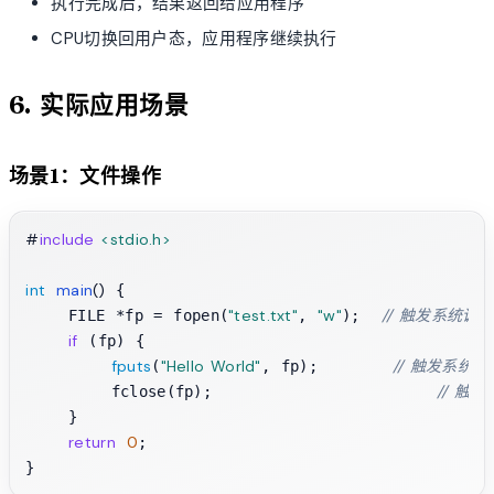
执行完成后，结果返回给应用程序
CPU切换回用户态，应用程序继续执行
6. 实际应用场景
场景1：文件操作
#
include
<stdio.h>
int
main
()
 {

"test.txt"
"w"
// 触发系统调用
    FILE *fp = fopen(
, 
);  
if
 (fp) {

fputs
"Hello World"
// 触发系统调用
(
, fp);       
// 触发
        fclose(fp);                     
    }

return
0
;
