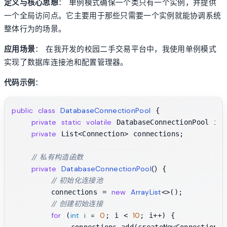
定义与核心思想
： 单例模式确保一个类只有一个实例，并提供
一个全局访问点。它主要用于那些只需要一个实例就能协调系统
整体行为的场景。
应用场景
： 在我开发的校园二手交易平台中，我使用单例模式
实现了数据库连接池和配置管理器。
代码示例
：
public
class
DatabaseConnectionPool
 {

private
static
volatile
 DatabaseConnectionPool inst
private
 List<Connection> connections;

// 私有构造函数
private
DatabaseConnectionPool
()
 {

// 初始化连接池
new
ArrayList
        connections = 
<>();

// 创建初始连接
for
int
i
=
0
10
 (
; i < 
; i++) {

            connections.add(createNewConnection())