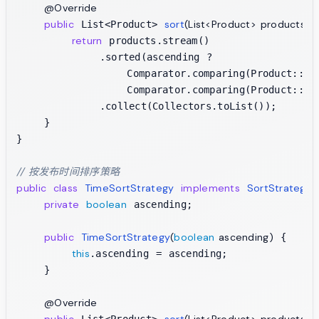
@Override
public
sort
(List<Product> products)
 List<Product> 
 {
return
 products.stream()

            .sorted(ascending ? 

                Comparator.comparing(Product::get
                Comparator.comparing(Product::getP
            .collect(Collectors.toList());

    }

}

// 按发布时间排序策略
public
class
TimeSortStrategy
implements
SortStrategy
 
private
boolean
 ascending;

public
TimeSortStrategy
(
boolean
 ascending)
 {

this
.ascending = ascending;

    }

@Override
public
sort
(List<Product> products)
 List<Product> 
 {