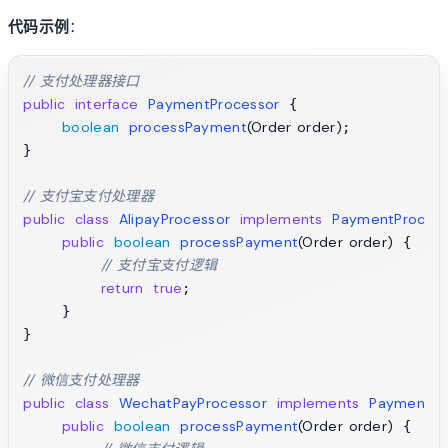
代码示例
：
// 支付处理器接口
public
interface
PaymentProcessor
 {

boolean
processPayment
(Order order)
;

}

// 支付宝支付处理器
public
class
AlipayProcessor
implements
PaymentProcess
public
boolean
processPayment
(Order order)
 {

// 支付宝支付逻辑
return
true
;

    }

}

// 微信支付处理器
public
class
WechatPayProcessor
implements
PaymentPr
public
boolean
processPayment
(Order order)
 {
