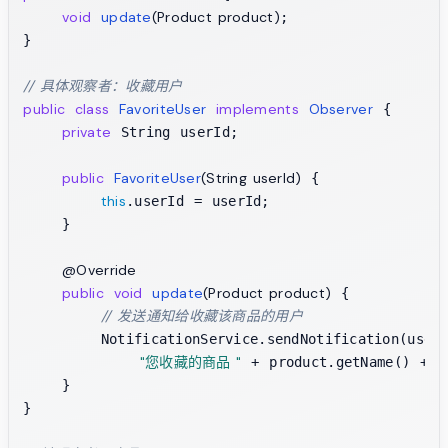
void
update
(Product product)
;

}

// 具体观察者：收藏用户
public
class
FavoriteUser
implements
Observer
 {

private
 String userId;

public
FavoriteUser
(String userId)
 {

this
.userId = userId;

    }

@Override
public
void
update
(Product product)
 {

// 发送通知给收藏该商品的用户
        NotificationService.sendNotification(userI
"您收藏的商品 "
"
 + product.getName() + 
    }

}
