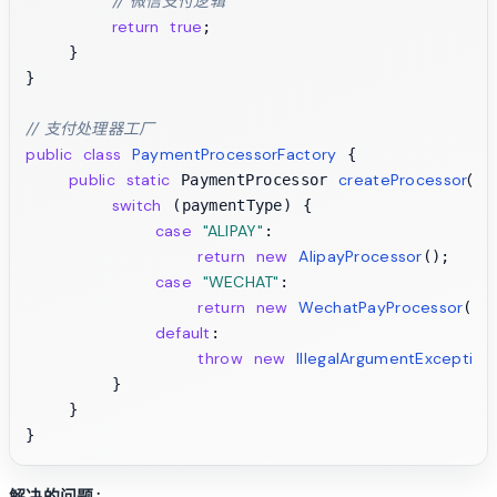
// 微信支付逻辑
return
true
;

    }

}

// 支付处理器工厂
public
class
PaymentProcessorFactory
 {

public
static
createProcessor
(St
 PaymentProcessor 
switch
 (paymentType) {

case
"ALIPAY"
:

return
new
AlipayProcessor
();

case
"WECHAT"
:

return
new
WechatPayProcessor
();

default
:

throw
new
IllegalArgumentException
        }

    }

解决的问题
：