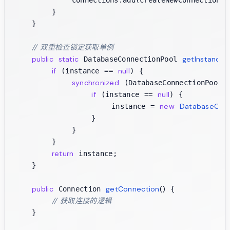
        }

    }

// 双重检查锁定获取单例
public
static
getInstance
(
 DatabaseConnectionPool 
if
null
 (instance == 
) {

synchronized
 (DatabaseConnectionPool.c
if
null
 (instance == 
) {

new
DatabaseConn
                    instance = 
                }

            }

        }

return
 instance;

    }

public
getConnection
()
 Connection 
 {

// 获取连接的逻辑
    }
