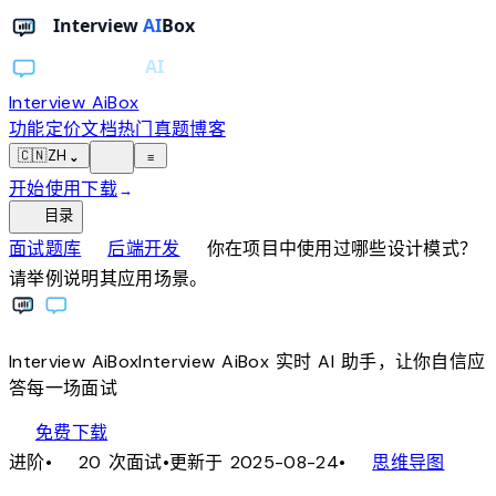
Interview AiBox
功能
定价
文档
热门真题
博客
light_mode
🇨🇳
ZH
⌄
≡
开始使用
下载
→
toc
目录
chevron_right
chevron_right
面试题库
后端开发
你在项目中使用过哪些设计模式？
请举例说明其应用场景。
Interview
AiBox
Interview
AiBox
实时 AI 助手，让你自信应
答每一场面试
download
免费下载
local_fire_department
account_tree
进阶
•
20 次面试
•
更新于 2025-08-24
•
思维导图