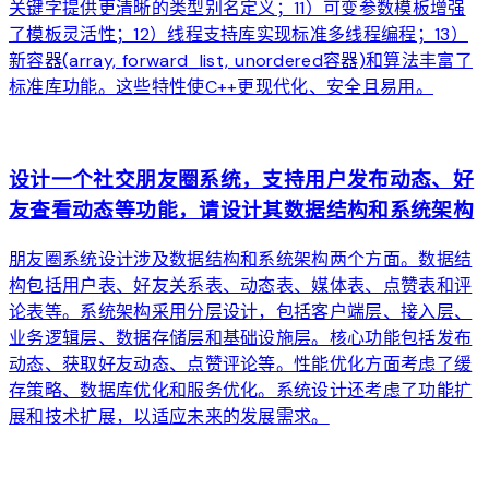
关键字提供更清晰的类型别名定义；11）可变参数模板增强
了模板灵活性；12）线程支持库实现标准多线程编程；13）
新容器(array, forward_list, unordered容器)和算法丰富了
标准库功能。这些特性使C++更现代化、安全且易用。
arrow_forward
设计一个社交朋友圈系统，支持用户发布动态、好
友查看动态等功能，请设计其数据结构和系统架构
朋友圈系统设计涉及数据结构和系统架构两个方面。数据结
构包括用户表、好友关系表、动态表、媒体表、点赞表和评
论表等。系统架构采用分层设计，包括客户端层、接入层、
业务逻辑层、数据存储层和基础设施层。核心功能包括发布
动态、获取好友动态、点赞评论等。性能优化方面考虑了缓
存策略、数据库优化和服务优化。系统设计还考虑了功能扩
展和技术扩展，以适应未来的发展需求。
arrow_forward