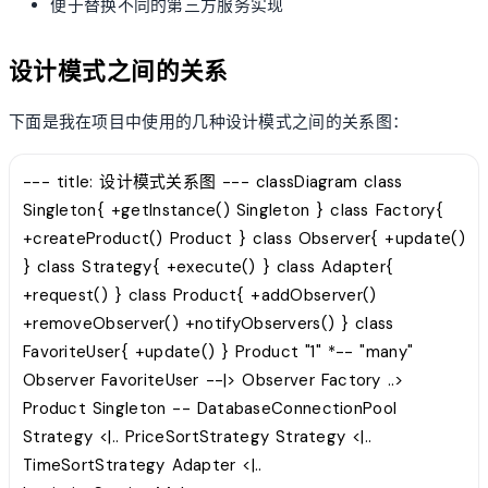
便于替换不同的第三方服务实现
设计模式之间的关系
下面是我在项目中使用的几种设计模式之间的关系图：
--- title: 设计模式关系图 --- classDiagram class
Singleton{ +getInstance() Singleton } class Factory{
+createProduct() Product } class Observer{ +update()
} class Strategy{ +execute() } class Adapter{
+request() } class Product{ +addObserver()
+removeObserver() +notifyObservers() } class
FavoriteUser{ +update() } Product "1" *-- "many"
Observer FavoriteUser --|> Observer Factory ..>
Product Singleton -- DatabaseConnectionPool
Strategy <|.. PriceSortStrategy Strategy <|..
TimeSortStrategy Adapter <|..