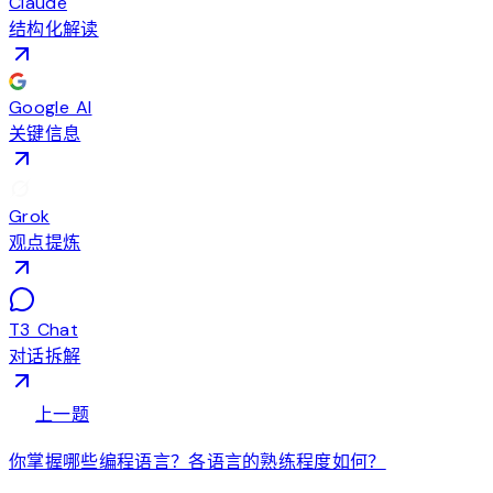
Claude
结构化解读
Google AI
关键信息
Grok
观点提炼
T3 Chat
对话拆解
arrow_back
上一题
你掌握哪些编程语言？各语言的熟练程度如何？