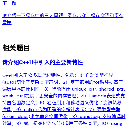
arrow_forward
下一题
请介绍一下缓存中的三大问题：缓存击穿、缓存穿透和缓存
雪崩
auto_awesome
相关题目
请介绍C++11中引入的主要新特性
C++11引入了众多现代化特性，包括：1）自动类型推导
(auto)简化了复杂类型声明；2）基于范围的for循环提高了
遍历容器的便利性；3）智能指针(unique_ptr, shared_ptr,
weak_ptr)提供了更安全的内存管理；4）Lambda表达式支
持匿名函数定义；5）右值引用和移动语义优化了资源转移
性能；6）nullptr作为明确的空指针表示；7）强类型枚举
(enum class)避免命名空间污染；8）constexpr支持编译时
计算；9）统一初始化语法({})适用于各种类型；10）using