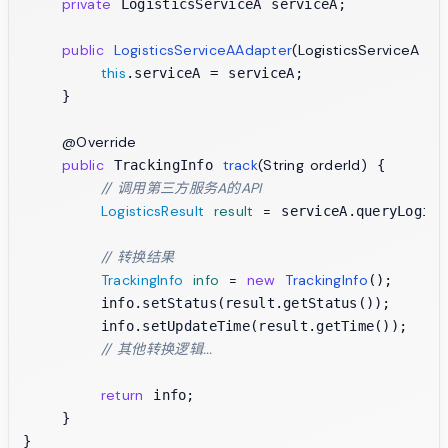
private
 LogisticsServiceA serviceA;

public
LogisticsServiceAAdapter
(LogisticsServiceA se
this
.serviceA = serviceA;

    }

@Override
public
track
(String orderId)
 TrackingInfo 
 {

// 调用第三方服务A的API
LogisticsResult
result
=
 serviceA.queryLogist
// 转换结果
TrackingInfo
info
=
new
TrackingInfo
();

        info.setStatus(result.getStatus());

        info.setUpdateTime(result.getTime());

// 其他转换逻辑...
return
 info;

    }

}
