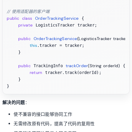
// 使用适配器的客户端
public
class
OrderTrackingService
 {

private
 LogisticsTracker tracker;

public
OrderTrackingService
(LogisticsTracker tracker)
 
this
.tracker = tracker;

    }

public
trackOrder
(String orderId)
 TrackingInfo 
 {

return
 tracker.track(orderId);

    }

解决的问题
：
使不兼容的接口能够协同工作
无需修改原有代码，提高了代码的复用性