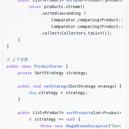
return
 products.stream()

            .sorted(ascending ? 

                Comparator.comparing(Product::get
                Comparator.comparing(Product::getP
            .collect(Collectors.toList());

    }

}

// 上下文类
public
class
ProductSorter
 {

private
 SortStrategy strategy;

public
void
setStrategy
(SortStrategy strategy)
 {

this
.strategy = strategy;

    }

public
sortProducts
(List<Product> pr
 List<Product> 
if
null
 (strategy == 
) {

throw
new
IllegalStateException
"Sort st
(