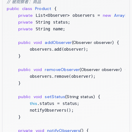
// 被观察者：商品
public
class
Product
 {

private
new
ArrayList
 List<Observer> observers = 
private
 String status;

private
 String name;

public
void
addObserver
(Observer observer)
 {

        observers.add(observer);

    }

public
void
removeObserver
(Observer observer)
 {

        observers.remove(observer);

    }

public
void
setStatus
(String status)
 {

this
.status = status;

        notifyObservers();

    }

private
void
notifyObservers
()
 {
