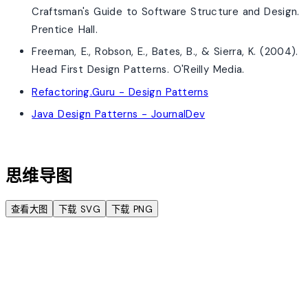
Craftsman's Guide to Software Structure and Design.
Prentice Hall.
Freeman, E., Robson, E., Bates, B., & Sierra, K. (2004).
Head First Design Patterns. O'Reilly Media.
Refactoring.Guru - Design Patterns
Java Design Patterns - JournalDev
account_tree
思维导图
查看大图
下载 SVG
下载 PNG