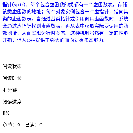
指针(vptr)。每个包含虚函数的类都有一个虚函数表，存储
该类虚函数的地址；每个对象实例包含一个虚指针，指向其
类的虚函数表。当通过基类指针或引用调用虚函数时，系统
会通过虚指针找到虚函数表，再从表中获取实际要调用的函
数地址，从而实现运行时多态。这种机制虽然有一定的性能
开销，但为C++提供了强大的面向对象多态能力。
arrow_forward
阅读状态
阅读时长
4 分钟
阅读进度
11
%
章节：9 · 已读：0