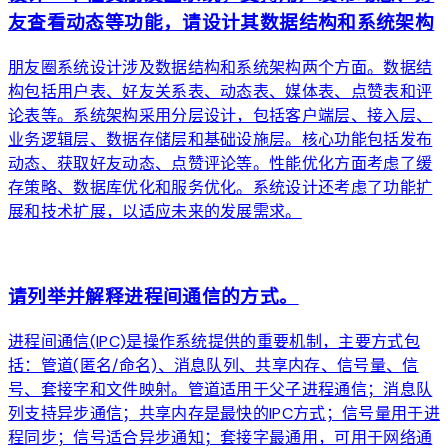
友查看动态等功能，请设计其数据结构和系统架构
朋友圈系统设计涉及数据结构和系统架构两个方面。数据结
构包括用户表、好友关系表、动态表、媒体表、点赞表和评
论表等。系统架构采用分层设计，包括客户端层、接入层、
业务逻辑层、数据存储层和基础设施层。核心功能包括发布
动态、获取好友动态、点赞评论等。性能优化方面考虑了缓
存策略、数据库优化和服务优化。系统设计还考虑了功能扩
展和技术扩展，以适应未来的发展需求。
arrow_forward
请列举并解释进程间通信的方式。
进程间通信(IPC)是操作系统提供的重要机制，主要方式包
括：管道(匿名/命名)、消息队列、共享内存、信号量、信
号、套接字和文件映射。管道适用于父子进程通信；消息队
列支持异步通信；共享内存是最快的IPC方式；信号量用于进
程同步；信号适合异步通知；套接字最通用，可用于网络通