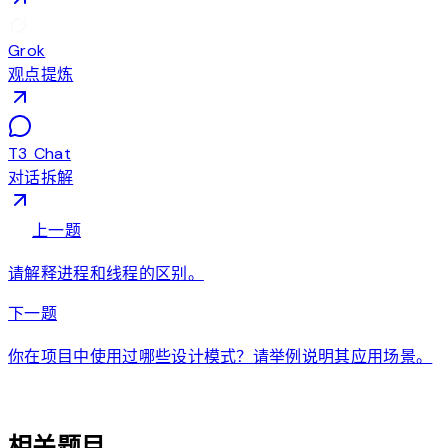
Grok
观点提炼
T3 Chat
对话拆解
arrow_back
上一题
请解释进程和线程的区别。
arrow_forward
下一题
你在项目中使用过哪些设计模式？请举例说明其应用场景。
auto_awesome
相关题目