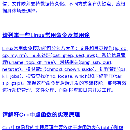
信；文件映射支持数据持久化。不同方式各有优缺点，应根
据具体场景选择。
arrow_forward
请列举一些Linux常用命令及其用途
Linux常用命令按功能可分为八大类：文件和目录操作(ls, cd,
cp, mv, rm)、文本处理(cat, grep, sed, awk)、系统信息管
理(uname, top, df, free)、网络相关(ping, ssh, curl,
netstat)、权限管理(chmod, chown, sudo)、进程管理(ps,
kill, jobs)、搜索查找(find, locate, which)和压缩解压(tar,
zip, gzip)。掌握这些命令是后端开发的基础技能，能够有效
进行系统管理、文件处理、问题排查和日常开发工作。
arrow_forward
请解释C++中虚函数的实现原理
C++中虚函数的实现原理主要依赖于虚函数表(vtable)和虚