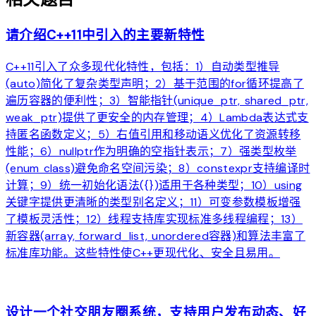
请介绍C++11中引入的主要新特性
C++11引入了众多现代化特性，包括：1）自动类型推导
(auto)简化了复杂类型声明；2）基于范围的for循环提高了
遍历容器的便利性；3）智能指针(unique_ptr, shared_ptr,
weak_ptr)提供了更安全的内存管理；4）Lambda表达式支
持匿名函数定义；5）右值引用和移动语义优化了资源转移
性能；6）nullptr作为明确的空指针表示；7）强类型枚举
(enum class)避免命名空间污染；8）constexpr支持编译时
计算；9）统一初始化语法({})适用于各种类型；10）using
关键字提供更清晰的类型别名定义；11）可变参数模板增强
了模板灵活性；12）线程支持库实现标准多线程编程；13）
新容器(array, forward_list, unordered容器)和算法丰富了
标准库功能。这些特性使C++更现代化、安全且易用。
arrow_forward
设计一个社交朋友圈系统，支持用户发布动态、好