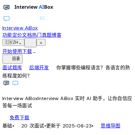
Interview AiBox
功能
定价
文档
热门真题
博客
light_mode
🇨🇳
ZH
⌄
≡
开始使用
下载
→
toc
目录
chevron_right
chevron_right
面试题库
后端开发
你掌握哪些编程语言？各语言的熟
练程度如何？
Interview
AiBox
Interview
AiBox
实时 AI 助手，让你自信应
答每一场面试
download
免费下载
local_fire_department
account_tree
基础
•
20 次面试
•
更新于 2025-08-23
•
思维导图