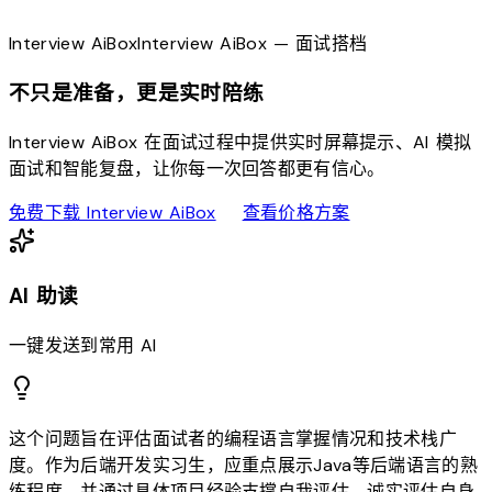
Interview
AiBox
Interview
AiBox
— 面试搭档
不只是准备，更是实时陪练
Interview AiBox 在面试过程中提供实时屏幕提示、AI 模拟
面试和智能复盘，让你每一次回答都更有信心。
download
sell
免费下载 Interview AiBox
查看价格方案
AI 助读
一键发送到常用 AI
这个问题旨在评估面试者的编程语言掌握情况和技术栈广
度。作为后端开发实习生，应重点展示Java等后端语言的熟
练程度，并通过具体项目经验支撑自我评估。诚实评估自身