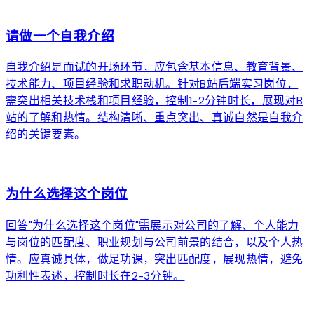
arrow_forward
请做一个自我介绍
自我介绍是面试的开场环节，应包含基本信息、教育背景、
技术能力、项目经验和求职动机。针对B站后端实习岗位，
需突出相关技术栈和项目经验，控制1-2分钟时长，展现对B
站的了解和热情。结构清晰、重点突出、真诚自然是自我介
绍的关键要素。
arrow_forward
为什么选择这个岗位
回答"为什么选择这个岗位"需展示对公司的了解、个人能力
与岗位的匹配度、职业规划与公司前景的结合，以及个人热
情。应真诚具体，做足功课，突出匹配度，展现热情，避免
功利性表述，控制时长在2-3分钟。
arrow_forward