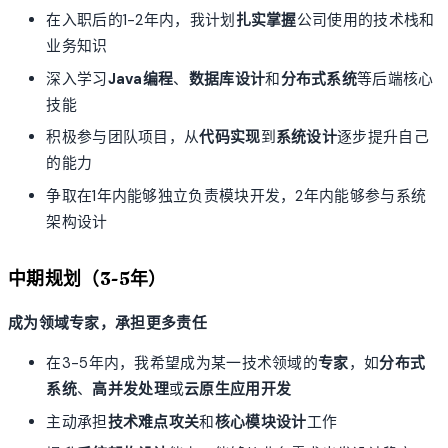
在入职后的1-2年内，我计划
扎实掌握
公司使用的技术栈和
业务知识
深入学习
Java编程
、
数据库设计
和
分布式系统
等后端核心
技能
积极参与团队项目，从
代码实现
到
系统设计
逐步提升自己
的能力
争取在1年内能够独立负责模块开发，2年内能够参与系统
架构设计
中期规划（3-5年）
成为领域专家，承担更多责任
在3-5年内，我希望成为某一技术领域的
专家
，如
分布式
系统
、
高并发处理
或
云原生应用开发
主动承担
技术难点攻关
和
核心模块设计
工作