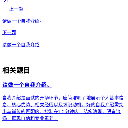
arrow_back
上一题
请做一个自我介绍。
arrow_forward
下一题
请做一个自我介绍
auto_awesome
相关题目
请做一个自我介绍。
自我介绍是面试的开场环节，应简洁明了地展示个人基本信
息、核心优势、相关经历以及求职动机。好的自我介绍需突
出与岗位的匹配度，控制在1-2分钟内，结构清晰，语言流
畅，展现自信和专业素养。