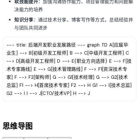
软技能提升
：加强沟通协作能力、项目管理能力和问题解
决能力的培养
知识分享
：通过技术分享、博客写作等方式，总结经验并
与团队共同进步
--- title: 后端开发职业发展路径 --- graph TD A[应届毕
业生] --> B[初级开发工程师] B --> C[中级开发工程师] C
--> D[高级开发工程师] D --> E{职业方向选择} E --> F[技
术专家路线] E --> G[技术管理路线] F --> F1[资深技术专
家] F --> F2[架构师] G --> G1[技术经理] G --> G2[技术
总监] F1 --> H[首席技术专家] F2 --> H G1 --> I[技术总监]
G2 --> I I --> J[CTO/技术VP] H --> J
account_tree
思维导图