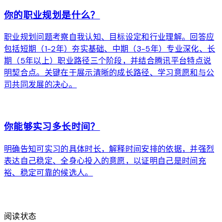
你的职业规划是什么？
职业规划问题考察自我认知、目标设定和行业理解。回答应
包括短期（1-2年）夯实基础、中期（3-5年）专业深化、长
期（5年以上）职业路径三个阶段，并结合腾讯平台特点说
明契合点。关键在于展示清晰的成长路径、学习意愿和与公
司共同发展的决心。
arrow_forward
你能够实习多长时间？
明确告知可实习的具体时长，解释时间安排的依据，并强烈
表达自己稳定、全身心投入的意愿，以证明自己是时间充
裕、稳定可靠的候选人。
arrow_forward
阅读状态