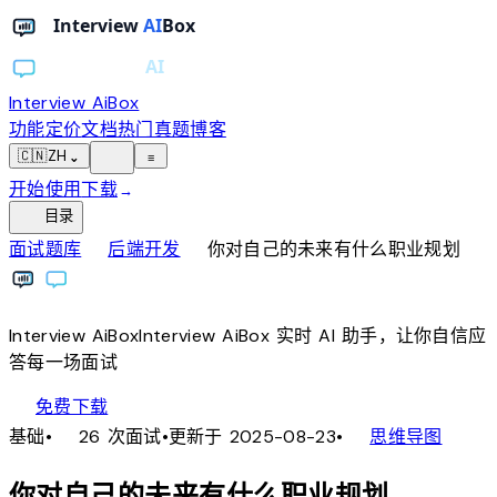
Interview AiBox
功能
定价
文档
热门真题
博客
light_mode
🇨🇳
ZH
⌄
≡
开始使用
下载
→
toc
目录
chevron_right
chevron_right
面试题库
后端开发
你对自己的未来有什么职业规划
Interview
AiBox
Interview
AiBox
实时 AI 助手，让你自信应
答每一场面试
download
免费下载
local_fire_department
account_tree
基础
•
26 次面试
•
更新于 2025-08-23
•
思维导图
你对自己的未来有什么职业规划