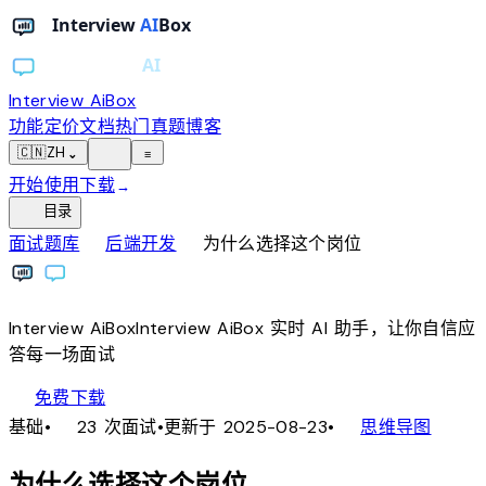
Interview AiBox
功能
定价
文档
热门真题
博客
light_mode
🇨🇳
ZH
⌄
≡
开始使用
下载
→
toc
目录
chevron_right
chevron_right
面试题库
后端开发
为什么选择这个岗位
Interview
AiBox
Interview
AiBox
实时 AI 助手，让你自信应
答每一场面试
download
免费下载
local_fire_department
account_tree
基础
•
23 次面试
•
更新于 2025-08-23
•
思维导图
为什么选择这个岗位