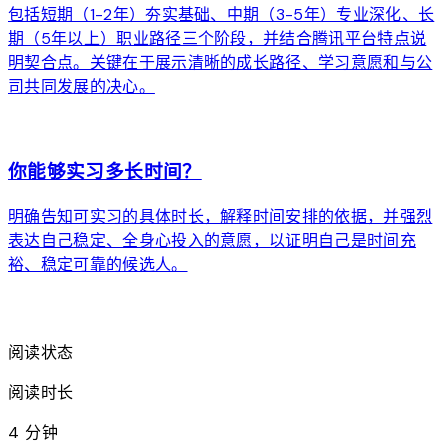
包括短期（1-2年）夯实基础、中期（3-5年）专业深化、长
期（5年以上）职业路径三个阶段，并结合腾讯平台特点说
明契合点。关键在于展示清晰的成长路径、学习意愿和与公
司共同发展的决心。
arrow_forward
你能够实习多长时间？
明确告知可实习的具体时长，解释时间安排的依据，并强烈
表达自己稳定、全身心投入的意愿，以证明自己是时间充
裕、稳定可靠的候选人。
arrow_forward
阅读状态
阅读时长
4 分钟