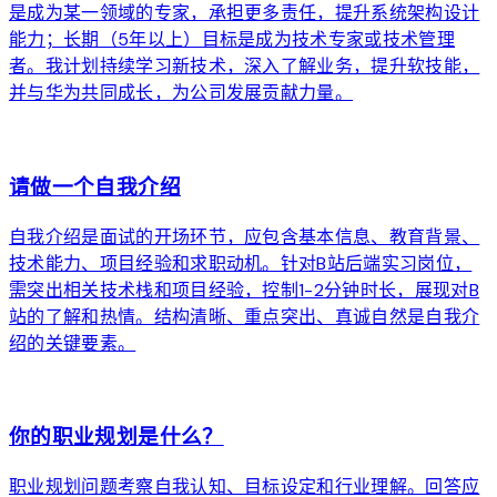
是成为某一领域的专家，承担更多责任，提升系统架构设计
能力；长期（5年以上）目标是成为技术专家或技术管理
者。我计划持续学习新技术，深入了解业务，提升软技能，
并与华为共同成长，为公司发展贡献力量。
arrow_forward
请做一个自我介绍
自我介绍是面试的开场环节，应包含基本信息、教育背景、
技术能力、项目经验和求职动机。针对B站后端实习岗位，
需突出相关技术栈和项目经验，控制1-2分钟时长，展现对B
站的了解和热情。结构清晰、重点突出、真诚自然是自我介
绍的关键要素。
arrow_forward
你的职业规划是什么？
职业规划问题考察自我认知、目标设定和行业理解。回答应