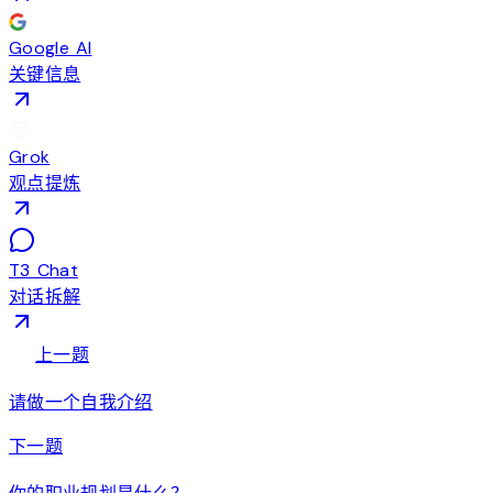
Google AI
关键信息
Grok
观点提炼
T3 Chat
对话拆解
arrow_back
上一题
请做一个自我介绍
arrow_forward
下一题