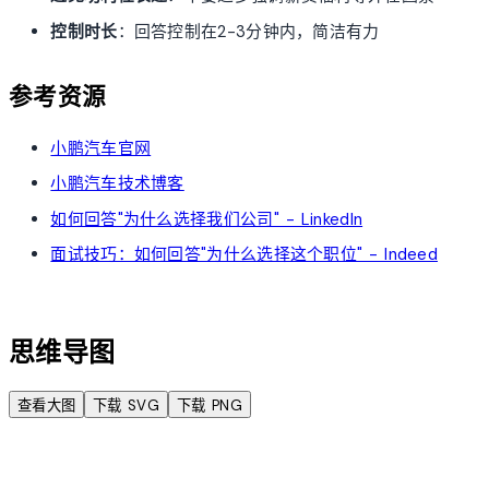
控制时长
：回答控制在2-3分钟内，简洁有力
参考资源
小鹏汽车官网
小鹏汽车技术博客
如何回答"为什么选择我们公司" - LinkedIn
面试技巧：如何回答"为什么选择这个职位" - Indeed
account_tree
思维导图
查看大图
下载 SVG
下载 PNG