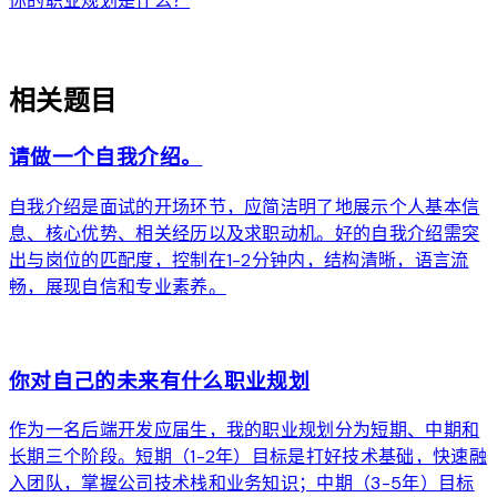
你的职业规划是什么？
auto_awesome
相关题目
请做一个自我介绍。
自我介绍是面试的开场环节，应简洁明了地展示个人基本信
息、核心优势、相关经历以及求职动机。好的自我介绍需突
出与岗位的匹配度，控制在1-2分钟内，结构清晰，语言流
畅，展现自信和专业素养。
arrow_forward
你对自己的未来有什么职业规划
作为一名后端开发应届生，我的职业规划分为短期、中期和
长期三个阶段。短期（1-2年）目标是打好技术基础，快速融
入团队，掌握公司技术栈和业务知识；中期（3-5年）目标