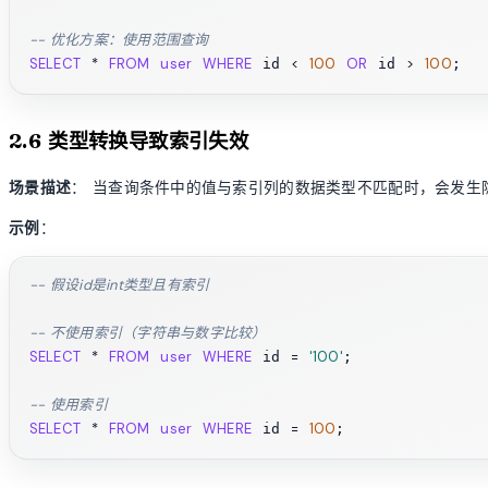
-- 优化方案：使用范围查询
SELECT
*
FROM
user
WHERE
<
100
OR
>
100
 id 
 id 
2.6 类型转换导致索引失效
场景描述
： 当查询条件中的值与索引列的数据类型不匹配时，会发生
示例
：
-- 假设id是int类型且有索引
-- 不使用索引（字符串与数字比较）
SELECT
*
FROM
user
WHERE
=
'100'
 id 
;

-- 使用索引
SELECT
*
FROM
user
WHERE
=
100
 id 