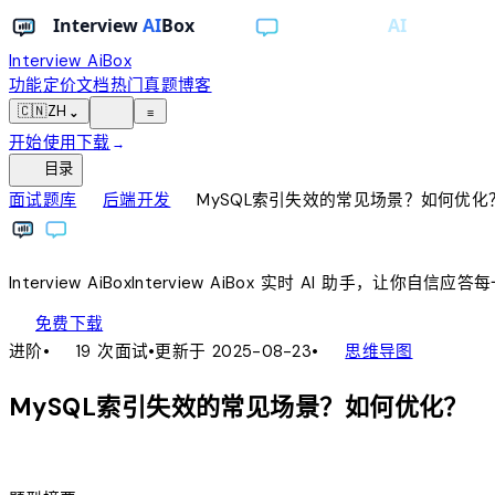
Interview AiBox
功能
定价
文档
热门真题
博客
light_mode
🇨🇳
ZH
⌄
≡
开始使用
下载
→
toc
目录
chevron_right
chevron_right
面试题库
后端开发
MySQL索引失效的常见场景？如何优化
Interview
AiBox
Interview
AiBox
实时 AI 助手，让你自信应答
download
免费下载
local_fire_department
account_tree
进阶
•
19 次面试
•
更新于 2025-08-23
•
思维导图
MySQL索引失效的常见场景？如何优化？
lightbulb