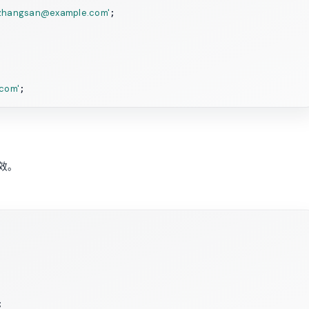
zhangsan@example.com'
;

com'
失效。

