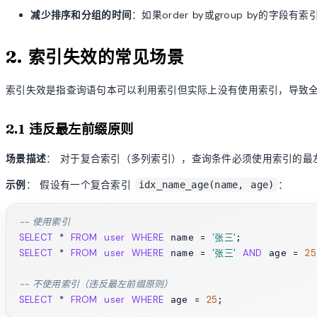
减少排序和分组的时间
：如果order by或group by的字段有索
2. 索引失效的常见场景
索引失效是指查询语句本可以利用索引但实际上没有使用索引，导致
2.1 违反最左前缀原则
场景描述
： 对于复合索引（多列索引），查询条件必须使用索引的最
示例
： 假设有一个复合索引
：
idx_name_age(name, age)
-- 使用索引
SELECT
*
FROM
user
WHERE
=
'张三'
 name 
SELECT
*
FROM
user
WHERE
=
'张三'
AND
=
25
 name 
 age 
-- 不使用索引（违反最左前缀原则）
SELECT
*
FROM
user
WHERE
=
25
 age 