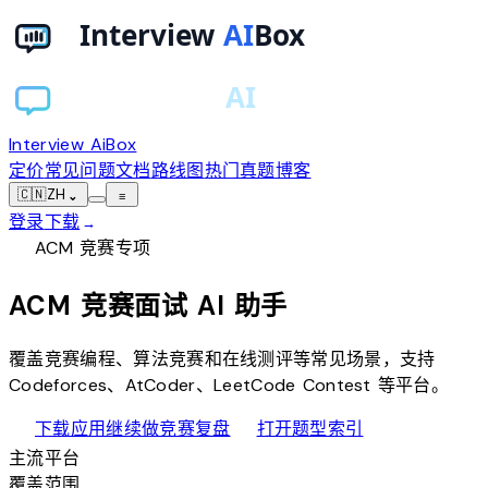
Interview AiBox
定价
常见问题
文档
路线图
热门真题
博客
🇨🇳
ZH
⌄
≡
登录
下载
→
emoji_events
ACM 竞赛专项
ACM 竞赛面试
AI 助手
覆盖竞赛编程、算法竞赛和在线测评等常见场景，支持
Codeforces、AtCoder、LeetCode Contest 等平台。
download
quiz
下载应用继续做竞赛复盘
打开题型索引
主流平台
覆盖范围