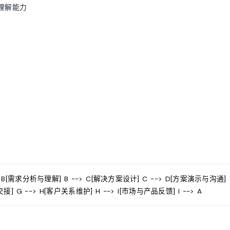
理解能力
-> B[需求分析与理解] B --> C[解决方案设计] C --> D[方案演示与沟通]
接] G --> H[客户关系维护] H --> I[市场与产品反馈] I --> A