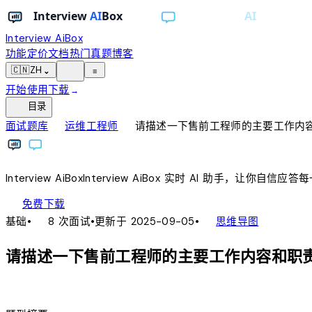
Interview AiBox
功能
定价
文档
热门真题
博客
light_mode
🇨🇳
ZH
⌄
≡
开始使用
下载
→
toc
目录
chevron_right
chevron_right
面试题库
运维工程师
请描述一下售前工程师的主要工作内
Interview
AiBox
Interview
AiBox
实时 AI 助手，让你自信应答
download
免费下载
local_fire_department
account_tree
基础
•
8 次面试
•
更新于 2025-09-05
•
思维导图
请描述一下售前工程师的主要工作内容和职
lightbulb