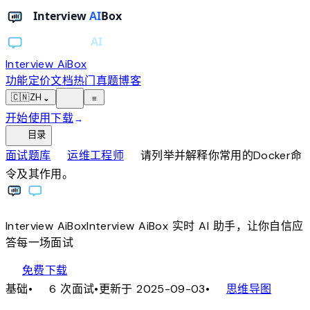
Interview AiBox
功能
定价
文档
热门真题
博客
light_mode
🇨🇳
ZH
⌄
≡
开始使用
下载
→
toc
目录
chevron_right
chevron_right
面试题库
运维工程师
请列举并解释你常用的Docker命
令及其作用。
Interview
AiBox
Interview
AiBox
实时 AI 助手，让你自信应
答每一场面试
download
免费下载
local_fire_department
account_tree
基础
•
6 次面试
•
更新于 2025-09-03
•
思维导图