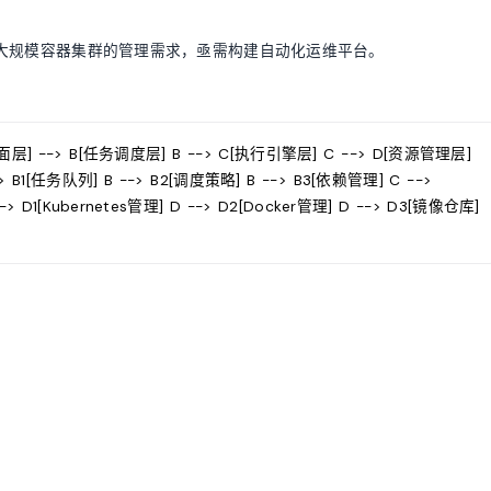
大规模容器集群的管理需求，亟需构建自动化运维平台。
面层] --> B[任务调度层] B --> C[执行引擎层] C --> D[资源管理层]
--> B1[任务队列] B --> B2[调度策略] B --> B3[依赖管理] C -->
--> D1[Kubernetes管理] D --> D2[Docker管理] D --> D3[镜像仓库]