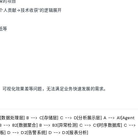
深的项目
个人贡献→技术收获"的逻辑展开
低等
、可视化效果差等问题，无法满足业务快速发展的需求。
[数据处理层] B --> C[存储层] C --> D[分析展示层] A --> A1[Agent
 B --> B2[数据聚合] B --> B3[异常检测] C --> C1[时序数据库] C -->
面板] D --> D2[告警系统] D --> D3[报表分析]