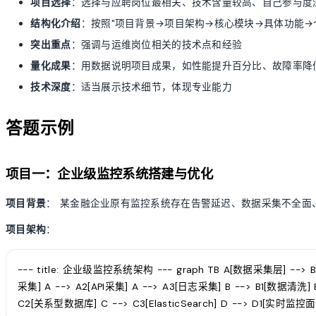
项目选择
：选择与应聘岗位最相关、技术含量较高、自己参与度
结构化介绍
：按照"项目背景→项目架构→核心模块→具体功能→
突出重点
：强调与运维岗位相关的技术点和经验
量化成果
：用数据说明项目成果，如性能提升百分比、故障率降
技术深度
：适当展示技术细节，体现专业能力
答题示例
项目一：企业级监控系统搭建与优化
项目背景
： 某金融企业原有监控系统存在告警延迟、数据采集不全面
项目架构
：
--- title: 企业级监控系统架构 --- graph TB A[数据采集层] --> B
采集] A --> A2[API采集] A --> A3[日志采集] B --> B1[数据清洗]
C2[关系型数据库] C --> C3[ElasticSearch] D --> D1[实时监控