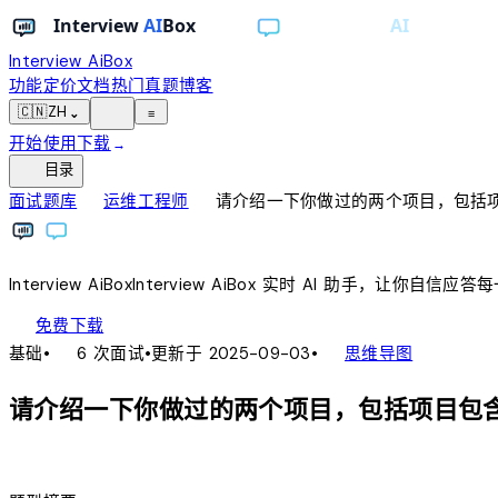
Interview AiBox
功能
定价
文档
热门真题
博客
light_mode
🇨🇳
ZH
⌄
≡
开始使用
下载
→
toc
目录
chevron_right
chevron_right
面试题库
运维工程师
请介绍一下你做过的两个项目，包括
Interview
AiBox
Interview
AiBox
实时 AI 助手，让你自信应答
download
免费下载
local_fire_department
account_tree
基础
•
6 次面试
•
更新于 2025-09-03
•
思维导图
请介绍一下你做过的两个项目，包括项目包
lightbulb