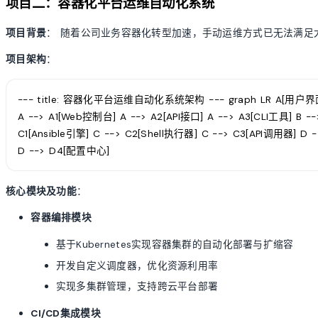
项目二：容器化平台运维自动化系统
项目背景
： 随着公司业务容器化转型加速，手动运维方式已无法满足
项目架构
：
--- title: 容器化平台运维自动化系统架构 --- graph LR A[用户界
A --> A1[Web控制台] A --> A2[API接口] A --> A3[CLI工具] B 
C1[Ansible引擎] C --> C2[Shell执行器] C --> C3[API调用器] D 
D --> D4[配置中心]
核心模块及功能
：
容器编排模块
基于Kubernetes实现容器集群的自动化部署与扩缩容
开发自定义调度器，优化资源利用率
实现多集群管理，支持跨云平台部署
CI/CD集成模块