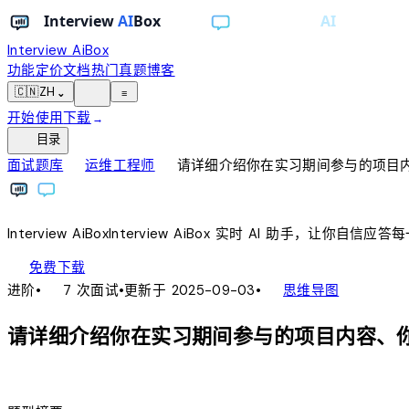
Interview AiBox
功能
定价
文档
热门真题
博客
light_mode
🇨🇳
ZH
⌄
≡
开始使用
下载
→
toc
目录
chevron_right
chevron_right
面试题库
运维工程师
请详细介绍你在实习期间参与的项目
Interview
AiBox
Interview
AiBox
实时 AI 助手，让你自信应答
download
免费下载
local_fire_department
account_tree
进阶
•
7 次面试
•
更新于 2025-09-03
•
思维导图
请详细介绍你在实习期间参与的项目内容、
lightbulb