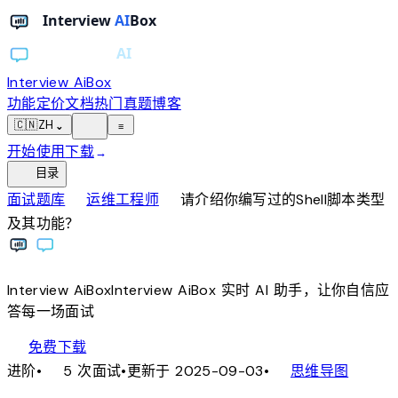
Interview AiBox
功能
定价
文档
热门真题
博客
light_mode
🇨🇳
ZH
⌄
≡
开始使用
下载
→
toc
目录
chevron_right
chevron_right
面试题库
运维工程师
请介绍你编写过的Shell脚本类型
及其功能？
Interview
AiBox
Interview
AiBox
实时 AI 助手，让你自信应
答每一场面试
download
免费下载
local_fire_department
account_tree
进阶
•
5 次面试
•
更新于 2025-09-03
•
思维导图