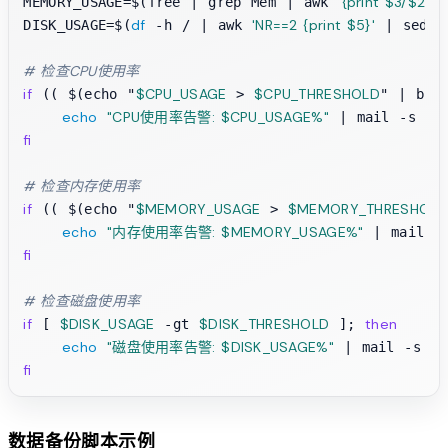
'{print $3/$2 * 
MEMORY_USAGE=$(free | grep Mem | awk 
df
'NR==2 {print $5}'
'
DISK_USAGE=$(
 -h / | awk 
 | sed 
# 检查CPU使用率
if
$CPU_USAGE
$CPU_THRESHOLD
 (( $(echo "
 > 
" | bc 
echo
"CPU使用率告警: 
$CPU_USAGE
%"
"[
$
 | mail -s 
fi
# 检查内存使用率
if
$MEMORY_USAGE
$MEMORY_THRESHOLD
 (( $(echo "
 > 
echo
"内存使用率告警: 
$MEMORY_USAGE
%"
 | mail -
fi
# 检查磁盘使用率
if
$DISK_USAGE
$DISK_THRESHOLD
then
 [ 
 -gt 
 ]; 
echo
"磁盘使用率告警: 
$DISK_USAGE
%"
"[
 | mail -s 
fi
数据备份脚本示例