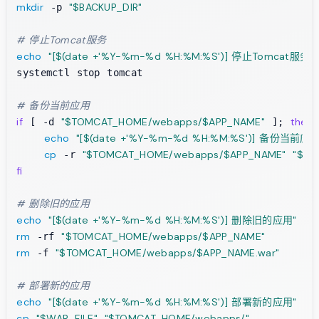
mkdir
"
$BACKUP_DIR
"
 -p 
# 停止Tomcat服务
echo
"[
$(date +'%Y-%m-%d %H:%M:%S')
] 停止Tomcat服务"
systemctl stop tomcat

# 备份当前应用
if
"
$TOMCAT_HOME
/webapps/
$APP_NAME
"
then
 [ -d 
 ]; 
echo
"[
$(date +'%Y-%m-%d %H:%M:%S')
] 备份当前应用
cp
"
$TOMCAT_HOME
/webapps/
$APP_NAME
"
"
$BA
 -r 
fi
# 删除旧的应用
echo
"[
$(date +'%Y-%m-%d %H:%M:%S')
] 删除旧的应用"
 >>
rm
"
$TOMCAT_HOME
/webapps/
$APP_NAME
"
 -rf 
rm
"
$TOMCAT_HOME
/webapps/
$APP_NAME
.war"
 -f 
# 部署新的应用
echo
"[
$(date +'%Y-%m-%d %H:%M:%S')
] 部署新的应用"
 >>
cp
"
$WAR_FILE
"
"
$TOMCAT_HOME
/webapps/"