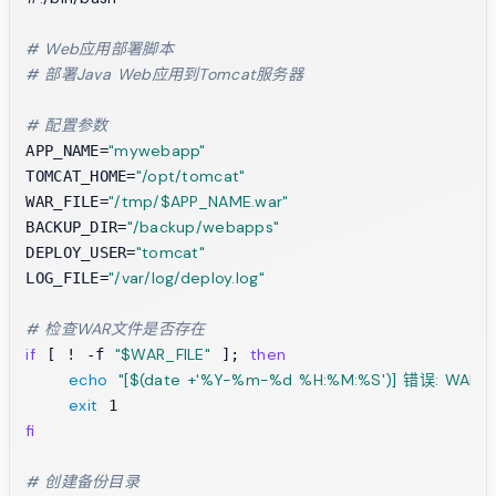
# Web应用部署脚本
# 部署Java Web应用到Tomcat服务器
# 配置参数
"mywebapp"
APP_NAME=
"/opt/tomcat"
TOMCAT_HOME=
"/tmp/
$APP_NAME
.war"
WAR_FILE=
"/backup/webapps"
BACKUP_DIR=
"tomcat"
DEPLOY_USER=
"/var/log/deploy.log"
LOG_FILE=
# 检查WAR文件是否存在
if
"
$WAR_FILE
"
then
 [ ! -f 
 ]; 
echo
"[
$(date +'%Y-%m-%d %H:%M:%S')
] 错误: WAR
exit
fi
# 创建备份目录