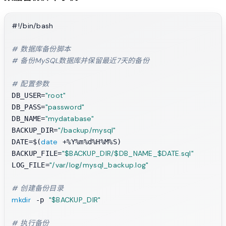
#!/bin/bash
# 数据库备份脚本
# 备份MySQL数据库并保留最近7天的备份
# 配置参数
"root"
DB_USER=
"password"
DB_PASS=
"mydatabase"
DB_NAME=
"/backup/mysql"
BACKUP_DIR=
date
DATE=$(
 +%Y%m%d%H%M%S)

"
$BACKUP_DIR
/$DB_NAME_
$DATE
.sql"
BACKUP_FILE=
"/var/log/mysql_backup.log"
LOG_FILE=
# 创建备份目录
mkdir
"
$BACKUP_DIR
"
 -p 
# 执行备份