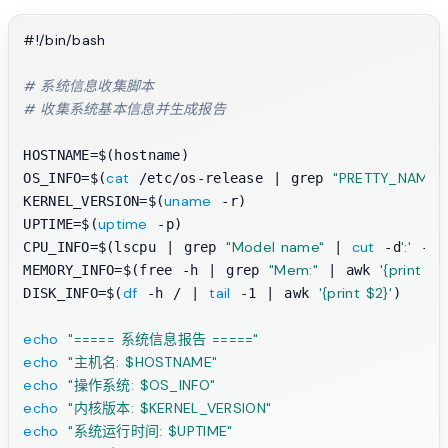
#!/bin/bash
# 系统信息收集脚本
# 收集系统基本信息并生成报告
HOSTNAME=$(hostname)

cat
"PRETTY_NAME"
OS_INFO=$(
 /etc/os-release | grep 
uname
KERNEL_VERSION=$(
 -r)

uptime
UPTIME=$(
 -p)

"Model name"
cut
':'
CPU_INFO=$(lscpu | grep 
 | 
 -d
 -f2
"Mem:"
'{print $2}
MEMORY_INFO=$(free -h | grep 
 | awk 
df
tail
'{print $2}'
DISK_INFO=$(
 -h / | 
 -1 | awk 
)

echo
"===== 系统信息报告 ====="
echo
"主机名: 
$HOSTNAME
"
echo
"操作系统: 
$OS_INFO
"
echo
"内核版本: 
$KERNEL_VERSION
"
echo
"系统运行时间: 
$UPTIME
"