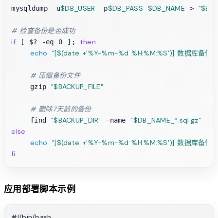
$DB_USER
$DB_PASS
$DB_NAME
"
$BAC
mysqldump -u
 -p
 > 
# 检查备份是否成功
if
then
 [ $? -eq 0 ]; 
echo
"[
$(date +'%Y-%m-%d %H:%M:%S')
] 数据库备份成
# 压缩备份文件
"
$BACKUP_FILE
"
    gzip 
# 删除7天前的备份
"
$BACKUP_DIR
"
"
$DB_NAME_
*.sql.gz"
ty
    find 
 -name 
 -
else
echo
"[
$(date +'%Y-%m-%d %H:%M:%S')
] 数据库备份失
fi
应用部署脚本示例
#!/bin/bash