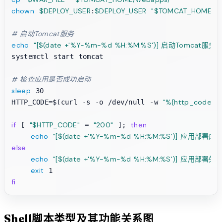
chown
$DEPLOY_USER
$DEPLOY_USER
"
$TOMCAT_HOME
/w
:
# 启动Tomcat服务
echo
"[
$(date +'%Y-%m-%d %H:%M:%S')
] 启动Tomcat服务"
systemctl start tomcat

# 检查应用是否成功启动
sleep
 30

"%{http_code}"
HTTP_CODE=$(curl -s -o /dev/null -w 
 
if
"
$HTTP_CODE
"
"200"
then
 [ 
 = 
 ]; 
echo
"[
$(date +'%Y-%m-%d %H:%M:%S')
] 应用部署成功
else
echo
"[
$(date +'%Y-%m-%d %H:%M:%S')
] 应用部署失败
exit
fi
Shell脚本类型及其功能关系图