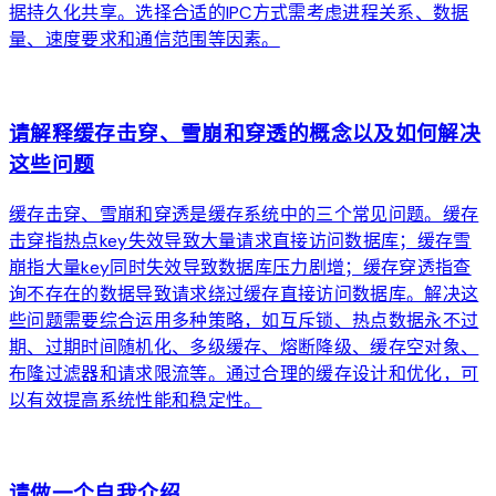
据持久化共享。选择合适的IPC方式需考虑进程关系、数据
量、速度要求和通信范围等因素。
arrow_forward
请解释缓存击穿、雪崩和穿透的概念以及如何解决
这些问题
缓存击穿、雪崩和穿透是缓存系统中的三个常见问题。缓存
击穿指热点key失效导致大量请求直接访问数据库；缓存雪
崩指大量key同时失效导致数据库压力剧增；缓存穿透指查
询不存在的数据导致请求绕过缓存直接访问数据库。解决这
些问题需要综合运用多种策略，如互斥锁、热点数据永不过
期、过期时间随机化、多级缓存、熔断降级、缓存空对象、
布隆过滤器和请求限流等。通过合理的缓存设计和优化，可
以有效提高系统性能和稳定性。
arrow_forward
请做一个自我介绍