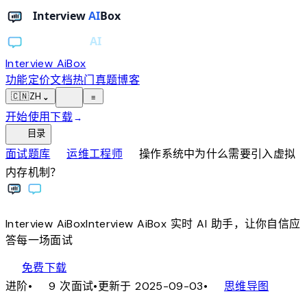
Interview AiBox
功能
定价
文档
热门真题
博客
light_mode
🇨🇳
ZH
⌄
≡
开始使用
下载
→
toc
目录
chevron_right
chevron_right
面试题库
运维工程师
操作系统中为什么需要引入虚拟
内存机制？
Interview
AiBox
Interview
AiBox
实时 AI 助手，让你自信应
答每一场面试
download
免费下载
local_fire_department
account_tree
进阶
•
9 次面试
•
更新于 2025-09-03
•
思维导图