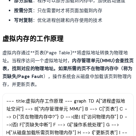
部分加载
：程序可以部分加载到内存中，加快启动速度
按需分页
：只在需要时才将页面加载到内存
写时复制
：优化进程创建和内存使用的技术
虚拟内存的工作原理
虚拟内存通过**页表(Page Table)**将虚拟地址转换为物理地
址。当程序访问一个虚拟地址时，
内存管理单元(MMU)
会查找页
表，找到对应的物理地址。如果所需的页不在物理内存中（称为
页缺失/Page Fault
），操作系统会从磁盘中加载该页到物理内
存，并更新页表。
--- title:虚拟内存工作原理 --- graph TD A["进程虚拟地
址空间"] --> B["内存管理单元 MMU"] B --> C["页表"] C -
-> D{"页在物理内存中?"} D -->|是| E["访问物理内存"] D -
->|否| F["页缺失中断"] F --> G["操作系统处理"] G -->
H["从磁盘加载所需页到物理内存"] H --> I["更新页表"] I --