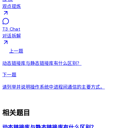
观点提炼
T3 Chat
对话拆解
arrow_back
上一题
动态链接库与静态链接库有什么区别？
arrow_forward
下一题
请列举并说明操作系统中进程间通信的主要方式。
auto_awesome
相关题目
动态链接库与静态链接库有什么区别？