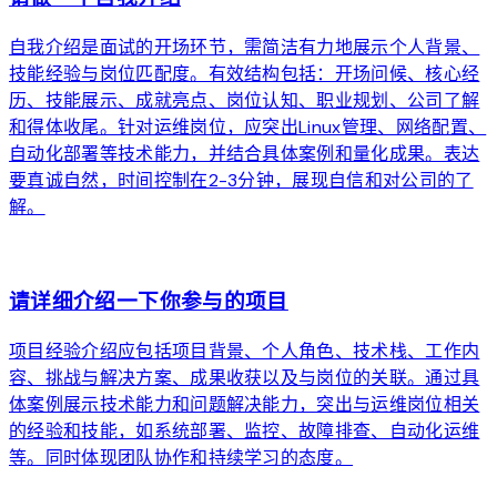
自我介绍是面试的开场环节，需简洁有力地展示个人背景、
技能经验与岗位匹配度。有效结构包括：开场问候、核心经
历、技能展示、成就亮点、岗位认知、职业规划、公司了解
和得体收尾。针对运维岗位，应突出Linux管理、网络配置、
自动化部署等技术能力，并结合具体案例和量化成果。表达
要真诚自然，时间控制在2-3分钟，展现自信和对公司的了
解。
arrow_forward
请详细介绍一下你参与的项目
项目经验介绍应包括项目背景、个人角色、技术栈、工作内
容、挑战与解决方案、成果收获以及与岗位的关联。通过具
体案例展示技术能力和问题解决能力，突出与运维岗位相关
的经验和技能，如系统部署、监控、故障排查、自动化运维
等。同时体现团队协作和持续学习的态度。