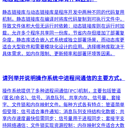
静态链接库与动态链接库是程序开发中两种不同的代码复用
机制。静态链接库在编译时将库代码复制到可执行文件中，
导致文件体积大但无运行时依赖；动态链接库则在运行时加
载，允许多个程序共享同一份库，节省内存但增加了部署复
杂度。静态库适合嵌入式系统或独立部署场景，而动态库更
适合大型软件和需要模块化设计的应用。选择哪种库取决于
具体需求，如内存限制、更新频率和部署环境等因素。
arrow_forward
请列举并说明操作系统中进程间通信的主要方式。
操作系统提供了多种进程间通信(IPC)机制，主要包括管道
(匿名/命名)、信号、消息队列、共享内存、信号量、套接
字、文件锁和内存映射文件。每种方式各有特点：管道简单
但受限；信号适合事件通知；消息队列支持结构化数据；共
享内存速度最快但需同步；信号量用于进程同步；套接字支
持网络通信；文件锁实现资源控制；内存映射文件适合大数