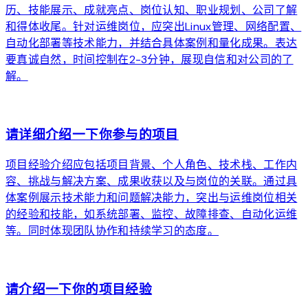
历、技能展示、成就亮点、岗位认知、职业规划、公司了解
和得体收尾。针对运维岗位，应突出Linux管理、网络配置、
自动化部署等技术能力，并结合具体案例和量化成果。表达
要真诚自然，时间控制在2-3分钟，展现自信和对公司的了
解。
arrow_forward
请详细介绍一下你参与的项目
项目经验介绍应包括项目背景、个人角色、技术栈、工作内
容、挑战与解决方案、成果收获以及与岗位的关联。通过具
体案例展示技术能力和问题解决能力，突出与运维岗位相关
的经验和技能，如系统部署、监控、故障排查、自动化运维
等。同时体现团队协作和持续学习的态度。
arrow_forward
请介绍一下你的项目经验