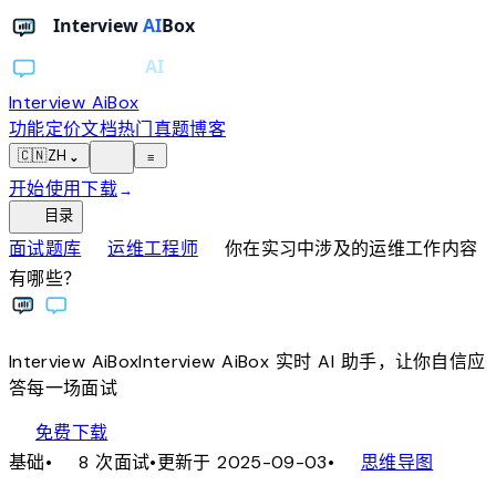
Interview AiBox
功能
定价
文档
热门真题
博客
light_mode
🇨🇳
ZH
⌄
≡
开始使用
下载
→
toc
目录
chevron_right
chevron_right
面试题库
运维工程师
你在实习中涉及的运维工作内容
有哪些？
Interview
AiBox
Interview
AiBox
实时 AI 助手，让你自信应
答每一场面试
download
免费下载
local_fire_department
account_tree
基础
•
8 次面试
•
更新于 2025-09-03
•
思维导图