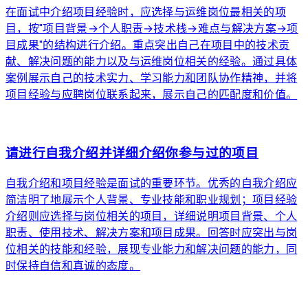
在面试中介绍项目经验时，应选择与运维岗位最相关的项
目，按"项目背景→个人职责→技术栈→难点与解决方案→项
目成果"的结构进行介绍。重点突出自己在项目中的技术贡
献、解决问题的能力以及与运维岗位相关的经验。通过具体
案例展示自己的技术实力、学习能力和团队协作精神，并将
项目经验与应聘岗位联系起来，展示自己的匹配度和价值。
arrow_forward
请进行自我介绍并详细介绍你参与过的项目
自我介绍和项目经验是面试的重要环节。优秀的自我介绍应
简洁明了地展示个人背景、专业技能和职业规划；项目经验
介绍则应选择与岗位相关的项目，详细说明项目背景、个人
职责、使用技术、解决方案和项目成果。回答时应突出与岗
位相关的技能和经验，展现专业能力和解决问题的能力，同
时保持自信和真诚的态度。
arrow_forward