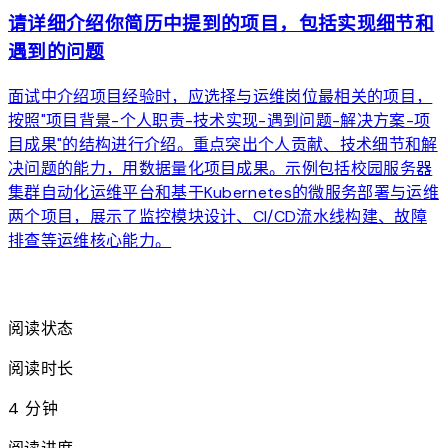
请详细介绍你简历中提到的项目，包括实现细节和
遇到的问题
面试中介绍项目经验时，应选择与运维岗位最相关的项目，
按照"项目背景-个人职责-技术实现-遇到问题-解决方案-项
目成果"的结构进行介绍。重点突出个人贡献、技术细节和解
决问题的能力，用数据量化项目成果。示例包括校园服务器
集群自动化运维平台和基于Kubernetes的微服务部署与运维
两个项目，展示了监控模块设计、CI/CD流水线构建、故障
排查等运维核心能力。
arrow_forward
阅读状态
阅读时长
4 分钟